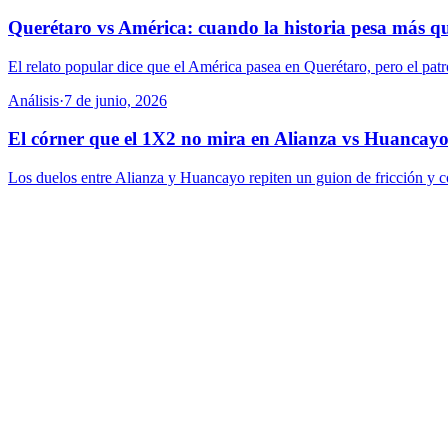
Querétaro vs América: cuando la historia pesa más qu
El relato popular dice que el América pasea en Querétaro, pero el pa
Análisis
·
7 de junio, 2026
El córner que el 1X2 no mira en Alianza vs Huancay
Los duelos entre Alianza y Huancayo repiten un guion de fricción y cor