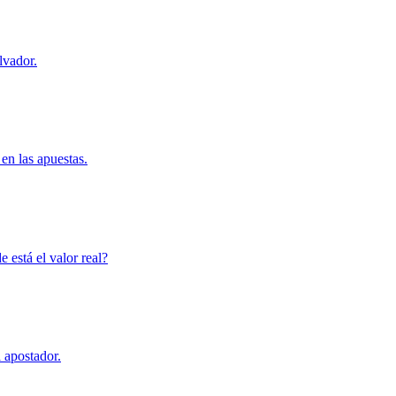
lvador.
en las apuestas.
 está el valor real?
l apostador.