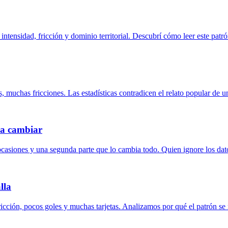
intensidad, fricción y dominio territorial. Descubrí cómo leer este pat
s, muchas fricciones. Las estadísticas contradicen el relato popular de un
e a cambiar
ocasiones y una segunda parte que lo cambia todo. Quien ignore los datos
lla
fricción, pocos goles y muchas tarjetas. Analizamos por qué el patrón se 