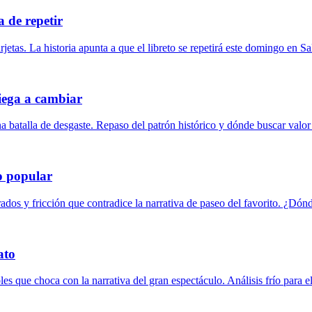
a de repetir
rjetas. La historia apunta a que el libreto se repetirá este domingo en Sa
niega a cambiar
batalla de desgaste. Repaso del patrón histórico y dónde buscar valor 
to popular
ados y fricción que contradice la narrativa de paseo del favorito. ¿Dónde
ato
les que choca con la narrativa del gran espectáculo. Análisis frío para e