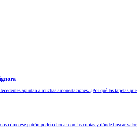
 ignora
ntecedentes apuntan a muchas amonestaciones. ¿Por qué las tarjetas pue
mos cómo ese patrón podría chocar con las cuotas y dónde buscar valor 