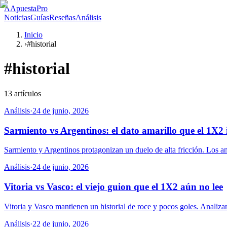
A
ApuestaPro
Noticias
Guías
Reseñas
Análisis
Inicio
›
#historial
#
historial
13
artículos
Análisis
·
24 de junio, 2026
Sarmiento vs Argentinos: el dato amarillo que el 1X2
Sarmiento y Argentinos protagonizan un duelo de alta fricción. Los a
Análisis
·
24 de junio, 2026
Vitoria vs Vasco: el viejo guion que el 1X2 aún no lee
Vitoria y Vasco mantienen un historial de roce y pocos goles. Analiza
Análisis
·
22 de junio, 2026