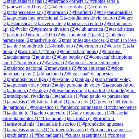
(
2
)
#
apuestas tarjetas
(
2
)
#
mercado corners
(
2
)
#
cuotas serie a
(
2
)
#
newells old boys
(
2
)
#
talleres cordoba
(
2
)
#
córners
(
2
)
#
chapecoense-sc
(
2
)
#
huracan
(
2
)
#
banfield
(
2
)
#
tarjetas amarillas
(
2
)
#
apuestas liga profesional
(
2
)
#
estudiantes de rio cuarto
(
2
)
#
tigre
(
2
)
#
estadisticas
(
2
)
#
river plate
(
2
)
#
barracas central
(
2
)
#
estudiantes
l.p.
(
2
)
#
valor
(
2
)
#
primera division
(
2
)
#
club america
(
2
)
#
estadísticas
(
2
)
#
torino
(
2
)
#
serie a 2026
(
2
)
#
cf montreal
(
2
)
#
adt
(
2
)
#
atletico
paranaense
(
2
)
#
nashville sc
(
2
)
#
major league soccer
(
2
)
#
am i in love
(
2
)
#
shine soundtrack
(
2
)
#
brasileirao
(
2
)
#
petroperu
(
2
)
#
cusco
(
2
)
#
la
tinka
(
2
)
#
warriors
(
2
)
#
nba
(
2
)
#
concachampions
(
2
)
#
nacional
(
2
)
#
cajamarca
(
2
)
#
junior
(
2
)
#
liga betplay
(
2
)
#
concacaf champions
cup
(
2
)
#
monterrey
(
2
)
#
arsenal
(
2
)
#
apuestas entretenimiento
(
2
)
#
atletico nacional
(
2
)
#
newcastle
(
2
)
#
nba apuestas
(
2
)
#
slots
pragmatic play
(
2
)
#
binacional
(
2
)
#
liga española apuestas
(
2
)
#
pronosticos la liga
(
2
)
#
levante
(
2
)
#
laliga
(
2
)
#
san martin voley
(
2
)
#
apuestas voley peru
(
2
)
#
liga peruana de voley
(
2
)
#
cuotas fútbol
(
2
)
#
clippers
(
2
)
#
voley
(
2
)
#
resultados uni
(
2
)
#
madrid
(
2
)
#
bodø/glimt
(
2
)
#
independ. rivadavia
(
1
)
#
analisis
(
1
)
#
sao paulo vs paranaense
(
1
)
#
análisis
(
1
)
#
historial futbol
(
1
)
#
man city
(
1
)
#
previa
(
1
)
#
historial
de partidos
(
1
)
#
pronostico
(
1
)
#
athletico paranaense
(
1
)
#
chapecoense
(
1
)
#
atlante fc
(
1
)
#
club queretaro
(
1
)
#
ucv moquegua
(
1
)
#
historial
enfrentamientos
(
1
)
#
frosinone
(
1
)
#
ac milan
(
1
)
#
toronto fc
(
1
)
#
historial mls
(
1
)
#
analisis historico
(
1
)
#
pronóstico apuestas
(
1
)
#
análisis apuestas
(
1
)
#
primera-division
(
1
)
#
pronostico-apuestas
(
1
)
#
adt tarma
(
1
)
#
fbc melgar
(
1
)
#
cuotas argentinas
(
1
)
#
corners