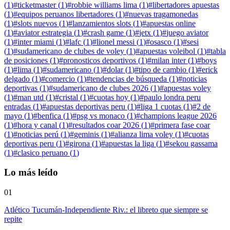
(
1
)
#
ticketmaster
(
1
)
#
robbie williams lima
(
1
)
#
libertadores apuestas
(
1
)
#
equipos peruanos libertadores
(
1
)
#
nuevas tragamonedas
(
1
)
#
slots nuevos
(
1
)
#
lanzamientos slots
(
1
)
#
apuestas online
(
1
)
#
aviator estrategia
(
1
)
#
crash game
(
1
)
#
jetx
(
1
)
#
juego aviator
(
1
)
#
inter miami
(
1
)
#
lafc
(
1
)
#
lionel messi
(
1
)
#
osasco
(
1
)
#
sesi
(
1
)
#
sudamericano de clubes de voley
(
1
)
#
apuestas voleibol
(
1
)
#
tabla
de posiciones
(
1
)
#
pronosticos deportivos
(
1
)
#
milan inter
(
1
)
#
boys
(
1
)
#
lima
(
1
)
#
sudamericano
(
1
)
#
dolar
(
1
)
#
tipo de cambio
(
1
)
#
erick
delgado
(
1
)
#
comercio
(
1
)
#
tendencias de búsqueda
(
1
)
#
noticias
deportivas
(
1
)
#
sudamericano de clubes 2026
(
1
)
#
apuestas voley
(
1
)
#
man utd
(
1
)
#
cristal
(
1
)
#
cuotas hoy
(
1
)
#
paulo londra peru
entradas
(
1
)
#
apuestas deportivas peru
(
1
)
#
liga 1 cuotas
(
1
)
#
2 de
mayo
(
1
)
#
benfica
(
1
)
#
psg vs monaco
(
1
)
#
champions league 2026
(
1
)
#
hora y canal
(
1
)
#
resultados coar 2026
(
1
)
#
primera fase coar
(
1
)
#
noticias perú
(
1
)
#
geminis
(
1
)
#
alianza lima voley
(
1
)
#
cuotas
deportivas peru
(
1
)
#
girona
(
1
)
#
apuestas la liga
(
1
)
#
sekou gassama
(
1
)
#
clasico peruano
(
1
)
Lo más leído
01
Atlético Tucumán-Independiente Riv.: el libreto que siempre se
repite