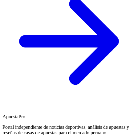
ApuestaPro
Portal independiente de noticias deportivas, análisis de apuestas y
reseñas de casas de apuestas para el mercado peruano.