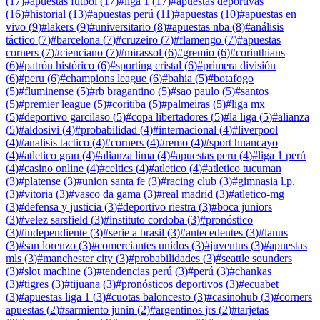
(
17
)
#
apuestas futbol
(
17
)
#
liga 1
(
17
)
#
apuestas deportivas
(
16
)
#
historial
(
13
)
#
apuestas perú
(
11
)
#
apuestas
(
10
)
#
apuestas en
vivo
(
9
)
#
lakers
(
9
)
#
universitario
(
8
)
#
apuestas nba
(
8
)
#
análisis
táctico
(
7
)
#
barcelona
(
7
)
#
cruzeiro
(
7
)
#
flamengo
(
7
)
#
apuestas
corners
(
7
)
#
cienciano
(
7
)
#
mirassol
(
6
)
#
gremio
(
6
)
#
corinthians
(
6
)
#
patrón histórico
(
6
)
#
sporting cristal
(
6
)
#
primera división
(
6
)
#
peru
(
6
)
#
champions league
(
6
)
#
bahia
(
5
)
#
botafogo
(
5
)
#
fluminense
(
5
)
#
rb bragantino
(
5
)
#
sao paulo
(
5
)
#
santos
(
5
)
#
premier league
(
5
)
#
coritiba
(
5
)
#
palmeiras
(
5
)
#
liga mx
(
5
)
#
deportivo garcilaso
(
5
)
#
copa libertadores
(
5
)
#
la liga
(
5
)
#
alianza
(
5
)
#
aldosivi
(
4
)
#
probabilidad
(
4
)
#
internacional
(
4
)
#
liverpool
(
4
)
#
analisis tactico
(
4
)
#
corners
(
4
)
#
remo
(
4
)
#
sport huancayo
(
4
)
#
atletico grau
(
4
)
#
alianza lima
(
4
)
#
apuestas peru
(
4
)
#
liga 1 perú
(
4
)
#
casino online
(
4
)
#
celtics
(
4
)
#
atletico
(
4
)
#
atletico tucuman
(
3
)
#
platense
(
3
)
#
union santa fe
(
3
)
#
racing club
(
3
)
#
gimnasia l.p.
(
3
)
#
vitoria
(
3
)
#
vasco da gama
(
3
)
#
real madrid
(
3
)
#
atletico-mg
(
3
)
#
defensa y justicia
(
3
)
#
deportivo riestra
(
3
)
#
boca juniors
(
3
)
#
velez sarsfield
(
3
)
#
instituto cordoba
(
3
)
#
pronóstico
(
3
)
#
independiente
(
3
)
#
serie a brasil
(
3
)
#
antecedentes
(
3
)
#
lanus
(
3
)
#
san lorenzo
(
3
)
#
comerciantes unidos
(
3
)
#
juventus
(
3
)
#
apuestas
mls
(
3
)
#
manchester city
(
3
)
#
probabilidades
(
3
)
#
seattle sounders
(
3
)
#
slot machine
(
3
)
#
tendencias perú
(
3
)
#
perú
(
3
)
#
chankas
(
3
)
#
tigres
(
3
)
#
tijuana
(
3
)
#
pronósticos deportivos
(
3
)
#
ecuabet
(
3
)
#
apuestas liga 1
(
3
)
#
cuotas baloncesto
(
3
)
#
casinohub
(
3
)
#
corners
apuestas
(
2
)
#
sarmiento junin
(
2
)
#
argentinos jrs
(
2
)
#
tarjetas