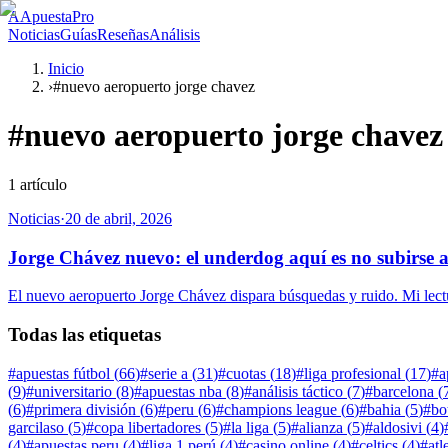
A
ApuestaPro
Noticias
Guías
Reseñas
Análisis
Inicio
›
#nuevo aeropuerto jorge chavez
#
nuevo aeropuerto jorge chavez
1
artículo
Noticias
·
20 de abril, 2026
Jorge Chávez nuevo: el underdog aquí es no subirse 
El nuevo aeropuerto Jorge Chávez dispara búsquedas y ruido. Mi lectur
Todas las etiquetas
#
apuestas fútbol
(
66
)
#
serie a
(
31
)
#
cuotas
(
18
)
#
liga profesional
(
17
)
#
a
(
9
)
#
universitario
(
8
)
#
apuestas nba
(
8
)
#
análisis táctico
(
7
)
#
barcelona
(
(
6
)
#
primera división
(
6
)
#
peru
(
6
)
#
champions league
(
6
)
#
bahia
(
5
)
#
bo
garcilaso
(
5
)
#
copa libertadores
(
5
)
#
la liga
(
5
)
#
alianza
(
5
)
#
aldosivi
(
4
)
(
4
)
#
apuestas peru
(
4
)
#
liga 1 perú
(
4
)
#
casino online
(
4
)
#
celtics
(
4
)
#
atl