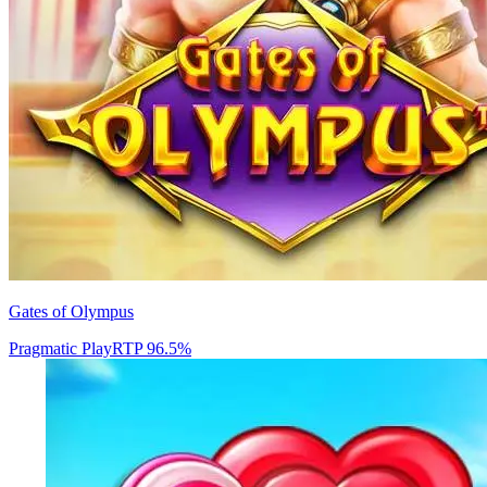
Gates of Olympus
Pragmatic Play
RTP
96.5
%