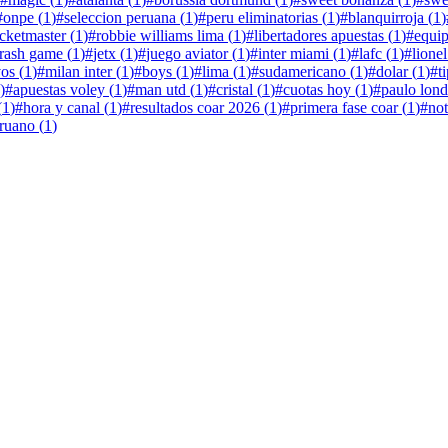
#
onpe
(
1
)
#
seleccion peruana
(
1
)
#
peru eliminatorias
(
1
)
#
blanquirroja
(
1
)
icketmaster
(
1
)
#
robbie williams lima
(
1
)
#
libertadores apuestas
(
1
)
#
equip
rash game
(
1
)
#
jetx
(
1
)
#
juego aviator
(
1
)
#
inter miami
(
1
)
#
lafc
(
1
)
#
lione
vos
(
1
)
#
milan inter
(
1
)
#
boys
(
1
)
#
lima
(
1
)
#
sudamericano
(
1
)
#
dolar
(
1
)
#
t
)
#
apuestas voley
(
1
)
#
man utd
(
1
)
#
cristal
(
1
)
#
cuotas hoy
(
1
)
#
paulo lond
(
1
)
#
hora y canal
(
1
)
#
resultados coar 2026
(
1
)
#
primera fase coar
(
1
)
#
not
eruano
(
1
)