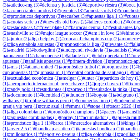
(
3
)
#
atletico-mg
(
3
)
#
defensa y justicia
(
3
)
#
deportivo riestra
(
3
)
#
boca j
(
3
)
#
comerciantes unidos
(
3
)
#
juventus
(
3
)
#
apuestas mls
(
3
)
#
mancheste
(
3
)
#
pronósticos deportivos
(
3
)
#
ecuabet
(
3
)
#
apuestas liga 1
(
3
)
#
cuotas
(
2
)
#
cuotas serie a
(
2
)
#
newells old boys
(
2
)
#
talleres cordoba
(
2
)
#
córne
(
2
)
#
estadisticas
(
2
)
#
river plate
(
2
)
#
barracas central
(
2
)
#
estudiantes l.p.
(
2
)
#
nashville sc
(
2
)
#
major league soccer
(
2
)
#
am i in love
(
2
)
#
shine s
(
2
)
#
junior
(
2
)
#
liga betplay
(
2
)
#
concacaf champions cup
(
2
)
#
monterre
(
2
)
#
liga española apuestas
(
2
)
#
pronosticos la liga
(
2
)
#
levante
(
2
)
#
lali
(
2
)
#
madrid
(
2
)
#
bodø/glimt
(
2
)
#
independ. rivadavia
(
1
)
#
analisis
(
1
)
#
s
paranaense
(
1
)
#
chapecoense
(
1
)
#
atlante fc
(
1
)
#
club queretaro
(
1
)
#
uc
apuestas
(
1
)
#
análisis apuestas
(
1
)
#
primera-division
(
1
)
#
pronostico-ap
(
1
)
#
mls
(
1
)
#
atlanta united
(
1
)
#
pronóstico futbol
(
1
)
#
prognostico
(
1
)
#
b
cup apuestas
(
1
)
#
gimnasia m.
(
1
)
#
central cordoba de santiago
(
1
)
#
ind
(
1
)
#
actualidad económica
(
1
)
#
melgar
(
1
)
#
inter
(
1
)
#
partidos de hoy
(
1
(
1
)
#
aeropuerto internacional jorge chavez
(
1
)
#
jorge chavez
(
1
)
#
fixtur
(
1
)
#
andy polo
(
1
)
#
estudiantes
(
1
)
#
sorteo
(
1
)
#
resultados la tinka
(
1
)
#
p
(
1
)
#
documento
(
1
)
#
identidad
(
1
)
#
thunder
(
1
)
#
bogota
(
1
)
#
belgrano
(
1
williams
(
1
)
#
robbie williams peru
(
1
)
#
conciertos lima
(
1
)
#
independien
granja vip peru
(
1
)
#
cruz azul
(
1
)
#
emma
(
1
)
#
stone
(
1
)
#
oscar 2026
(
1
)
(
1
)
#
liga colombiana
(
1
)
#
pronóstico champions
(
1
)
#
pacers
(
1
)
#
mansfi
(
1
)
#
apuestas combinadas
(
1
)
#
parlay
(
1
)
#
acumulador
(
1
)
#
apuesta mult
(
1
)
#
pronóstico liga 1
(
1
)
#
barca
(
1
)
#
mercados alternativos
(
1
)
#
kings
(
(
1
)
#
over 2.5
(
1
)
#
handicap asiatico
(
1
)
#
apuestas handicap
(
1
)
#
handica
(
1
)
#
millonarios
(
1
)
#
deportivo pereira
(
1
)
#
liga colombia
(
1
)
#
gorillaz
(
(
1
)
#
sudamericana
(
1
)
#
recopa sudamericana
(
1
)
#
flamengo vs lanus
(
1
)