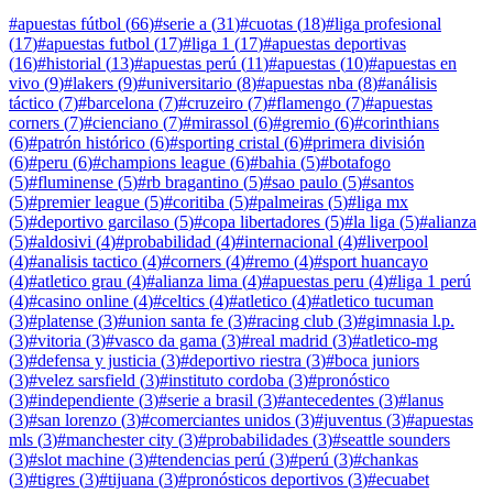
#
apuestas fútbol
(
66
)
#
serie a
(
31
)
#
cuotas
(
18
)
#
liga profesional
(
17
)
#
apuestas futbol
(
17
)
#
liga 1
(
17
)
#
apuestas deportivas
(
16
)
#
historial
(
13
)
#
apuestas perú
(
11
)
#
apuestas
(
10
)
#
apuestas en
vivo
(
9
)
#
lakers
(
9
)
#
universitario
(
8
)
#
apuestas nba
(
8
)
#
análisis
táctico
(
7
)
#
barcelona
(
7
)
#
cruzeiro
(
7
)
#
flamengo
(
7
)
#
apuestas
corners
(
7
)
#
cienciano
(
7
)
#
mirassol
(
6
)
#
gremio
(
6
)
#
corinthians
(
6
)
#
patrón histórico
(
6
)
#
sporting cristal
(
6
)
#
primera división
(
6
)
#
peru
(
6
)
#
champions league
(
6
)
#
bahia
(
5
)
#
botafogo
(
5
)
#
fluminense
(
5
)
#
rb bragantino
(
5
)
#
sao paulo
(
5
)
#
santos
(
5
)
#
premier league
(
5
)
#
coritiba
(
5
)
#
palmeiras
(
5
)
#
liga mx
(
5
)
#
deportivo garcilaso
(
5
)
#
copa libertadores
(
5
)
#
la liga
(
5
)
#
alianza
(
5
)
#
aldosivi
(
4
)
#
probabilidad
(
4
)
#
internacional
(
4
)
#
liverpool
(
4
)
#
analisis tactico
(
4
)
#
corners
(
4
)
#
remo
(
4
)
#
sport huancayo
(
4
)
#
atletico grau
(
4
)
#
alianza lima
(
4
)
#
apuestas peru
(
4
)
#
liga 1 perú
(
4
)
#
casino online
(
4
)
#
celtics
(
4
)
#
atletico
(
4
)
#
atletico tucuman
(
3
)
#
platense
(
3
)
#
union santa fe
(
3
)
#
racing club
(
3
)
#
gimnasia l.p.
(
3
)
#
vitoria
(
3
)
#
vasco da gama
(
3
)
#
real madrid
(
3
)
#
atletico-mg
(
3
)
#
defensa y justicia
(
3
)
#
deportivo riestra
(
3
)
#
boca juniors
(
3
)
#
velez sarsfield
(
3
)
#
instituto cordoba
(
3
)
#
pronóstico
(
3
)
#
independiente
(
3
)
#
serie a brasil
(
3
)
#
antecedentes
(
3
)
#
lanus
(
3
)
#
san lorenzo
(
3
)
#
comerciantes unidos
(
3
)
#
juventus
(
3
)
#
apuestas
mls
(
3
)
#
manchester city
(
3
)
#
probabilidades
(
3
)
#
seattle sounders
(
3
)
#
slot machine
(
3
)
#
tendencias perú
(
3
)
#
perú
(
3
)
#
chankas
(
3
)
#
tigres
(
3
)
#
tijuana
(
3
)
#
pronósticos deportivos
(
3
)
#
ecuabet