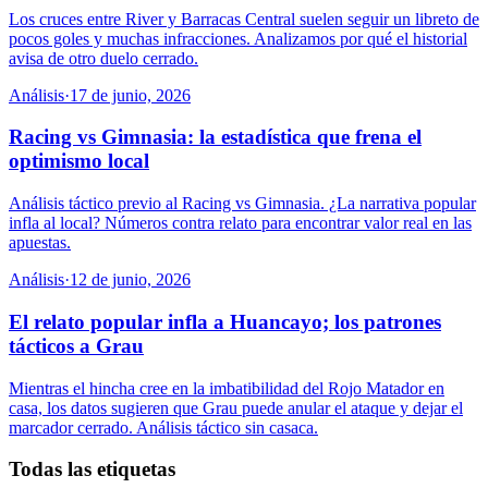
Los cruces entre River y Barracas Central suelen seguir un libreto de
pocos goles y muchas infracciones. Analizamos por qué el historial
avisa de otro duelo cerrado.
Análisis
·
17 de junio, 2026
Racing vs Gimnasia: la estadística que frena el
optimismo local
Análisis táctico previo al Racing vs Gimnasia. ¿La narrativa popular
infla al local? Números contra relato para encontrar valor real en las
apuestas.
Análisis
·
12 de junio, 2026
El relato popular infla a Huancayo; los patrones
tácticos a Grau
Mientras el hincha cree en la imbatibilidad del Rojo Matador en
casa, los datos sugieren que Grau puede anular el ataque y dejar el
marcador cerrado. Análisis táctico sin casaca.
Todas las etiquetas