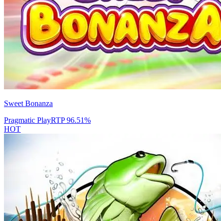
Sweet Bonanza
Pragmatic Play
RTP
96.51
%
HOT