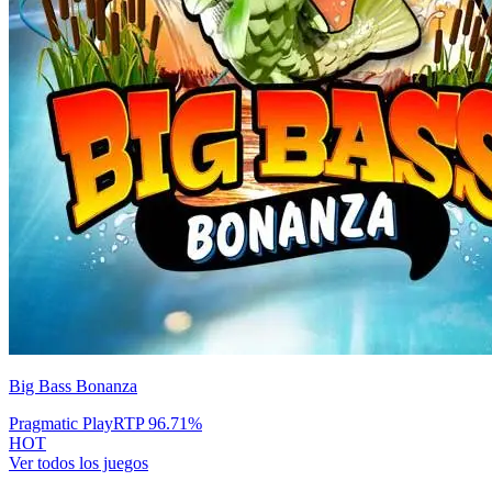
Big Bass Bonanza
Pragmatic Play
RTP
96.71
%
HOT
Ver todos los juegos