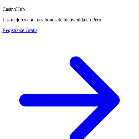
CasinoHub
Las mejores cuotas y bonos de bienvenida en Perú.
Registrarse Gratis