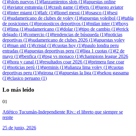
(
1
)
#
slots nuevos
(
1
)
#
lanzamientos slots
(
1
)
#
apuestas online
(
1
)
#
aviator estrategia
(
1
)
#
crash game
(
1
)
#
jetx
(
1
)
#
juego aviator
(
1
)
#
inter miami
(
1
)
#
lafc
(
1
)
#
lionel messi
(
1
)
#
osasco
(
1
)
#
sesi
(
1
)
#
sudamericano de clubes de voley
(
1
)
#
apuestas voleibol
(
1
)
#
tabla
de posiciones
(
1
)
#
pronosticos deportivos
(
1
)
#
milan inter
(
1
)
#
boys
(
1
)
#
lima
(
1
)
#
sudamericano
(
1
)
#
dolar
(
1
)
#
tipo de cambio
(
1
)
#
erick
delgado
(
1
)
#
comercio
(
1
)
#
tendencias de búsqueda
(
1
)
#
noticias
deportivas
(
1
)
#
sudamericano de clubes 2026
(
1
)
#
apuestas voley
(
1
)
#
man utd
(
1
)
#
cristal
(
1
)
#
cuotas hoy
(
1
)
#
paulo londra peru
entradas
(
1
)
#
apuestas deportivas peru
(
1
)
#
liga 1 cuotas
(
1
)
#
2 de
mayo
(
1
)
#
benfica
(
1
)
#
psg vs monaco
(
1
)
#
champions league 2026
(
1
)
#
hora y canal
(
1
)
#
resultados coar 2026
(
1
)
#
primera fase coar
(
1
)
#
noticias perú
(
1
)
#
geminis
(
1
)
#
alianza lima voley
(
1
)
#
cuotas
deportivas peru
(
1
)
#
girona
(
1
)
#
apuestas la liga
(
1
)
#
sekou gassama
(
1
)
#
clasico peruano
(
1
)
Lo más leído
01
Atlético Tucumán-Independiente Riv.: el libreto que siempre se
repite
25 de junio, 2026