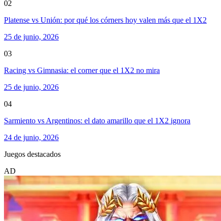
02
Platense vs Unión: por qué los córners hoy valen más que el 1X2
25 de junio, 2026
03
Racing vs Gimnasia: el corner que el 1X2 no mira
25 de junio, 2026
04
Sarmiento vs Argentinos: el dato amarillo que el 1X2 ignora
24 de junio, 2026
Juegos destacados
AD