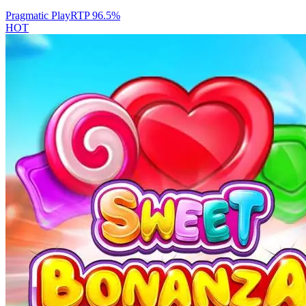
Pragmatic Play
RTP
96.5
%
HOT