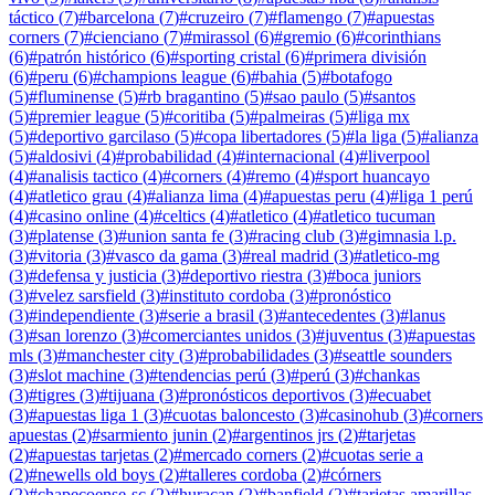
táctico
(
7
)
#
barcelona
(
7
)
#
cruzeiro
(
7
)
#
flamengo
(
7
)
#
apuestas
corners
(
7
)
#
cienciano
(
7
)
#
mirassol
(
6
)
#
gremio
(
6
)
#
corinthians
(
6
)
#
patrón histórico
(
6
)
#
sporting cristal
(
6
)
#
primera división
(
6
)
#
peru
(
6
)
#
champions league
(
6
)
#
bahia
(
5
)
#
botafogo
(
5
)
#
fluminense
(
5
)
#
rb bragantino
(
5
)
#
sao paulo
(
5
)
#
santos
(
5
)
#
premier league
(
5
)
#
coritiba
(
5
)
#
palmeiras
(
5
)
#
liga mx
(
5
)
#
deportivo garcilaso
(
5
)
#
copa libertadores
(
5
)
#
la liga
(
5
)
#
alianza
(
5
)
#
aldosivi
(
4
)
#
probabilidad
(
4
)
#
internacional
(
4
)
#
liverpool
(
4
)
#
analisis tactico
(
4
)
#
corners
(
4
)
#
remo
(
4
)
#
sport huancayo
(
4
)
#
atletico grau
(
4
)
#
alianza lima
(
4
)
#
apuestas peru
(
4
)
#
liga 1 perú
(
4
)
#
casino online
(
4
)
#
celtics
(
4
)
#
atletico
(
4
)
#
atletico tucuman
(
3
)
#
platense
(
3
)
#
union santa fe
(
3
)
#
racing club
(
3
)
#
gimnasia l.p.
(
3
)
#
vitoria
(
3
)
#
vasco da gama
(
3
)
#
real madrid
(
3
)
#
atletico-mg
(
3
)
#
defensa y justicia
(
3
)
#
deportivo riestra
(
3
)
#
boca juniors
(
3
)
#
velez sarsfield
(
3
)
#
instituto cordoba
(
3
)
#
pronóstico
(
3
)
#
independiente
(
3
)
#
serie a brasil
(
3
)
#
antecedentes
(
3
)
#
lanus
(
3
)
#
san lorenzo
(
3
)
#
comerciantes unidos
(
3
)
#
juventus
(
3
)
#
apuestas
mls
(
3
)
#
manchester city
(
3
)
#
probabilidades
(
3
)
#
seattle sounders
(
3
)
#
slot machine
(
3
)
#
tendencias perú
(
3
)
#
perú
(
3
)
#
chankas
(
3
)
#
tigres
(
3
)
#
tijuana
(
3
)
#
pronósticos deportivos
(
3
)
#
ecuabet
(
3
)
#
apuestas liga 1
(
3
)
#
cuotas baloncesto
(
3
)
#
casinohub
(
3
)
#
corners
apuestas
(
2
)
#
sarmiento junin
(
2
)
#
argentinos jrs
(
2
)
#
tarjetas
(
2
)
#
apuestas tarjetas
(
2
)
#
mercado corners
(
2
)
#
cuotas serie a
(
2
)
#
newells old boys
(
2
)
#
talleres cordoba
(
2
)
#
córners
(
2
)
#
chapecoense-sc
(
2
)
#
huracan
(
2
)
#
banfield
(
2
)
#
tarjetas amarillas