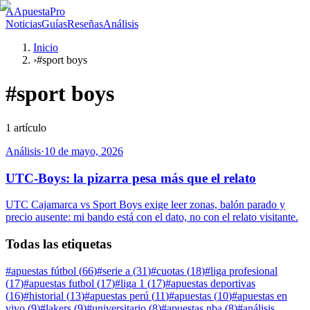
A
ApuestaPro
Noticias
Guías
Reseñas
Análisis
Inicio
›
#sport boys
#
sport boys
1
artículo
Análisis
·
10 de mayo, 2026
UTC-Boys: la pizarra pesa más que el relato
UTC Cajamarca vs Sport Boys exige leer zonas, balón parado y
precio ausente: mi bando está con el dato, no con el relato visitante.
Todas las etiquetas
#
apuestas fútbol
(
66
)
#
serie a
(
31
)
#
cuotas
(
18
)
#
liga profesional
(
17
)
#
apuestas futbol
(
17
)
#
liga 1
(
17
)
#
apuestas deportivas
(
16
)
#
historial
(
13
)
#
apuestas perú
(
11
)
#
apuestas
(
10
)
#
apuestas en
vivo
(
9
)
#
lakers
(
9
)
#
universitario
(
8
)
#
apuestas nba
(
8
)
#
análisis