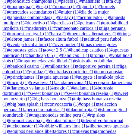
(
1
)
#
pronóstico champions
(
1
)
#
pacers
(
1
)
#
mansfield
(
1
)
#
fa cup
(
1
)
#
moquegua
(
1
)
#
psg
(
1
)
#
monaco
(
1
)
#
ligue 1
(
1
)
#
hornets
(
1
)
#
mercados secundarios
(
1
)
#
mujer
(
1
)
#
dia de la mujer
(
1
)
#
apuestas combinadas
(
1
)
#
parlay
(
1
)
#
acumulador
(
1
)
#
apuesta
multiple
(
1
)
#
deportivo
(
1
)
#
garcilaso
(
1
)
#
pelicans
(
1
)
#
probabilidad
implícita
(
1
)
#
madureira
(
1
)
#
campeonato carioca
(
1
)
#
liga peruana
(
1
)
#
pronóstico liga 1
(
1
)
#
barca
(
1
)
#
mercados alternativos
(
1
)
#
kings
(
1
)
#
lebron james
(
1
)
#
factor altura futbol
(
1
)
#
altitud peru futbol
(
1
)
#
ventaja local altura
(
1
)
#
over under
(
1
)
#
mas menos goles
(
1
)
#
apuestas goles
(
1
)
#
over 2.5
(
1
)
#
handicap asiatico
(
1
)
#
apuestas
handicap
(
1
)
#
handicap 0.5
(
1
)
#
handicap -1
(
1
)
#
roma
(
1
)
#
volatilidad
slots
(
1
)
#
tragamonedas volatilidad
(
1
)
#
slots alta volatilidad
(
1
)
#
bankroll casino
(
1
)
#
millonarios
(
1
)
#
deportivo pereira
(
1
)
#
liga
colombia
(
1
)
#
gorillaz
(
1
)
#
entradas conciertos
(
1
)
#
como apostar
(
1
)
#
principiantes
(
1
)
#
guia apuestas
(
1
)
#
nuggets
(
1
)
#
nikola jokic
(
1
)
#
racing
(
1
)
#
rivadavia
(
1
)
#
sudamericana
(
1
)
#
recopa sudamericana
(
1
)
#
flamengo vs lanus
(
1
)
#
magic
(
1
)
#
atalanta
(
1
)
#
borussia
dortmund
(
1
)
#
sweet bonanza
(
1
)
#
sweet bonanza reseña
(
1
)
#
sweet
bonanza rtp
(
1
)
#
big bass bonanza
(
1
)
#
big bass bonanza reseña
(
1
)
#
big bass splash
(
1
)
#
convocatoria
(
1
)
#
onpe
(
1
)
#
seleccion
peruana
(
1
)
#
peru eliminatorias
(
1
)
#
blanquirroja
(
1
)
#
shine original
soundtrack
(
1
)
#
tragamonedas online peru
(
1
)
#
rtp slots
(
1
)
#
pronosticos nba
(
1
)
#
cuotas futuras
(
1
)
#
deportivo binacional
(
1
)
#
ticketmaster
(
1
)
#
robbie williams lima
(
1
)
#
libertadores apuestas
(
1
)
#
equipos peruanos libertadores
(
1
)
#
nuevas tragamonedas