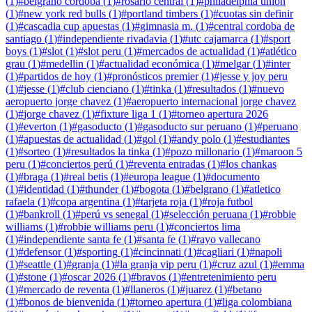
(
1
)
#
belgrano cordoba
(
1
)
#
rosario central
(
1
)
#
philadelphia union
(
1
)
#
new york red bulls
(
1
)
#
portland timbers
(
1
)
#
cuotas sin definir
(
1
)
#
cascadia cup apuestas
(
1
)
#
gimnasia m.
(
1
)
#
central cordoba de
santiago
(
1
)
#
independiente rivadavia
(
1
)
#
utc cajamarca
(
1
)
#
sport
boys
(
1
)
#
slot
(
1
)
#
slot peru
(
1
)
#
mercados de actualidad
(
1
)
#
atlético
grau
(
1
)
#
medellin
(
1
)
#
actualidad económica
(
1
)
#
melgar
(
1
)
#
inter
(
1
)
#
partidos de hoy
(
1
)
#
pronósticos premier
(
1
)
#
jesse y joy peru
(
1
)
#
jesse
(
1
)
#
club cienciano
(
1
)
#
tinka
(
1
)
#
resultados
(
1
)
#
nuevo
aeropuerto jorge chavez
(
1
)
#
aeropuerto internacional jorge chavez
(
1
)
#
jorge chavez
(
1
)
#
fixture liga 1
(
1
)
#
torneo apertura 2026
(
1
)
#
everton
(
1
)
#
gasoducto
(
1
)
#
gasoducto sur peruano
(
1
)
#
peruano
(
1
)
#
apuestas de actualidad
(
1
)
#
gol
(
1
)
#
andy polo
(
1
)
#
estudiantes
(
1
)
#
sorteo
(
1
)
#
resultados la tinka
(
1
)
#
pozo millonario
(
1
)
#
maroon 5
peru
(
1
)
#
conciertos perú
(
1
)
#
reventa entradas
(
1
)
#
los chankas
(
1
)
#
braga
(
1
)
#
real betis
(
1
)
#
europa league
(
1
)
#
documento
(
1
)
#
identidad
(
1
)
#
thunder
(
1
)
#
bogota
(
1
)
#
belgrano
(
1
)
#
atletico
rafaela
(
1
)
#
copa argentina
(
1
)
#
tarjeta roja
(
1
)
#
roja futbol
(
1
)
#
bankroll
(
1
)
#
perú vs senegal
(
1
)
#
selección peruana
(
1
)
#
robbie
williams
(
1
)
#
robbie williams peru
(
1
)
#
conciertos lima
(
1
)
#
independiente santa fe
(
1
)
#
santa fe
(
1
)
#
rayo vallecano
(
1
)
#
defensor
(
1
)
#
sporting
(
1
)
#
cincinnati
(
1
)
#
cagliari
(
1
)
#
napoli
(
1
)
#
seattle
(
1
)
#
granja
(
1
)
#
la granja vip peru
(
1
)
#
cruz azul
(
1
)
#
emma
(
1
)
#
stone
(
1
)
#
oscar 2026
(
1
)
#
bravos
(
1
)
#
entretenimiento peru
(
1
)
#
mercado de reventa
(
1
)
#
llaneros
(
1
)
#
juarez
(
1
)
#
betano
(
1
)
#
bonos de bienvenida
(
1
)
#
torneo apertura
(
1
)
#
liga colombiana