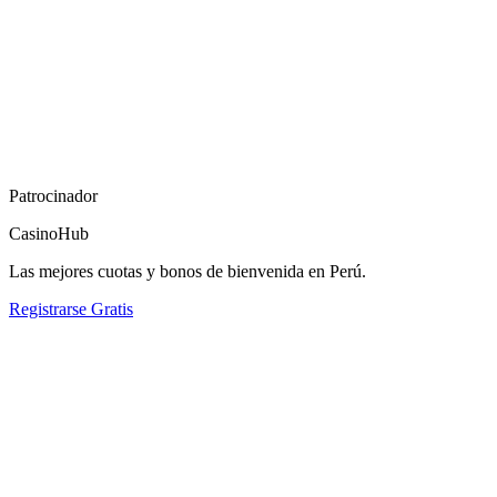
Patrocinador
CasinoHub
Las mejores cuotas y bonos de bienvenida en Perú.
Registrarse Gratis