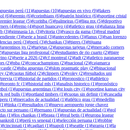
apuestas perú
(
11
)
#
apuestas
(
10
)
#
apuestas en vivo
(
9
)
#
lakers
ol
(
6
)
#
gremio
(
6
)
#
corinthians
(
6
)
#
patrón histórico
(
6
)
#
sporting cristal
remier league
(
5
)
#
coritiba
(
5
)
#
palmeiras
(
5
)
#
liga mx
(
5
)
#
deportivo
rners
(
4
)
#
remo
(
4
)
#
sport huancayo
(
4
)
#
atletico grau
(
4
)
#
alianza lima
ub
(
3
)
#
gimnasia l.p.
(
3
)
#
vitoria
(
3
)
#
vasco da gama
(
3
)
#
real madrid
endiente
(
3
)
#
serie a brasil
(
3
)
#
antecedentes
(
3
)
#
lanus
(
3
)
#
san lorenzo
dencias perú
(
3
)
#
perú
(
3
)
#
chankas
(
3
)
#
tigres
(
3
)
#
tijuana
#
argentinos jrs
(
2
)
#
tarjetas
(
2
)
#
apuestas tarjetas
(
2
)
#
mercado corners
2
)
#
apuestas liga profesional
(
2
)
#
estudiantes de rio cuarto
(
2
)
#
tigre
rino
(
2
)
#
serie a 2026
(
2
)
#
cf montreal
(
2
)
#
adt
(
2
)
#
atletico paranaense
ors
(
2
)
#
nba
(
2
)
#
concachampions
(
2
)
#
nacional
(
2
)
#
cajamarca
castle
(
2
)
#
nba apuestas
(
2
)
#
slots pragmatic play
(
2
)
#
binacional
ley
(
2
)
#
cuotas fútbol
(
2
)
#
clippers
(
2
)
#
voley
(
2
)
#
resultados uni
#
previa
(
1
)
#
historial de partidos
(
1
)
#
pronostico
(
1
)
#
athletico
#
toronto fc
(
1
)
#
historial mls
(
1
)
#
analisis historico
(
1
)
#
pronóstico
utbol
(
1
)
#
apuestas argentinas
(
1
)
#
st louis city
(
1
)
#
sporting kansas city
k red bulls
(
1
)
#
portland timbers
(
1
)
#
cuotas sin definir
(
1
)
#
cascadia
 peru
(
1
)
#
mercados de actualidad
(
1
)
#
atlético grau
(
1
)
#
medellin
(
1
)
#
tinka
(
1
)
#
resultados
(
1
)
#
nuevo aeropuerto jorge chavez
cto sur peruano
(
1
)
#
peruano
(
1
)
#
apuestas de actualidad
(
1
)
#
gol
adas
(
1
)
#
los chankas
(
1
)
#
braga
(
1
)
#
real betis
(
1
)
#
europa league
bankroll
(
1
)
#
perú vs senegal
(
1
)
#
selección peruana
(
1
)
#
robbie
1
)
#
cincinnati
(
1
)
#
cagliari
(
1
)
#
napoli
(
1
)
#
seattle
(
1
)
#
granja
(
1
)
#
la