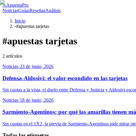
A
ApuestaPro
Noticias
Guías
Reseñas
Análisis
Inicio
›
#apuestas tarjetas
#
apuestas tarjetas
2
artículos
Noticias
·
23 de junio, 2026
Defensa-Aldosivi: el valor escondido en las tarjetas
Sin cuotas a la vista, el duelo entre Defensa y Justicia y Aldosivi e
Noticias
·
18 de junio, 2026
Sarmiento-Agentinos: por qué las amarillas tienen más
Sin cuotas en el 1X2, la previa de Sarmiento-Agentinos pide mirar otro 
Todas las etiquetas