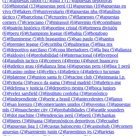
(
17
)
#
apuestas futbol
(
17
)
#
liga 1
(
17
)
#
apuestas deportivas
(
16
)
#
historial
(
13
)
#
apuestas perú
(
11
)
#
apuestas
(
10
)
#
apuestas en
vivo
(
9
)
#
lakers
(
9
)
#
universitario
(
8
)
#
apuestas nba
(
8
)
#
análisis
táctico
(
7
)
#
barcelona
(
7
)
#
cruzeiro
(
7
)
#
flamengo
(
7
)
#
apuestas
corners
(
7
)
#
cienciano
(
7
)
#
mirassol
(
6
)
#
gremio
(
6
)
#
corinthians
(
6
)
#
patrón histórico
(
6
)
#
sporting cristal
(
6
)
#
primera división
(
6
)
#
peru
(
6
)
#
champions league
(
6
)
#
bahia
(
5
)
#
botafogo
(
5
)
#
fluminense
(
5
)
#
rb bragantino
(
5
)
#
sao paulo
(
5
)
#
santos
(
5
)
#
premier league
(
5
)
#
coritiba
(
5
)
#
palmeiras
(
5
)
#
liga mx
(
5
)
#
deportivo garcilaso
(
5
)
#
copa libertadores
(
5
)
#
la liga
(
5
)
#
alianza
(
5
)
#
aldosivi
(
4
)
#
probabilidad
(
4
)
#
internacional
(
4
)
#
liverpool
(
4
)
#
analisis tactico
(
4
)
#
corners
(
4
)
#
remo
(
4
)
#
sport huancayo
(
4
)
#
atletico grau
(
4
)
#
alianza lima
(
4
)
#
apuestas peru
(
4
)
#
liga 1 perú
(
4
)
#
casino online
(
4
)
#
celtics
(
4
)
#
atletico
(
4
)
#
atletico tucuman
(
3
)
#
platense
(
3
)
#
union santa fe
(
3
)
#
racing club
(
3
)
#
gimnasia l.p.
(
3
)
#
vitoria
(
3
)
#
vasco da gama
(
3
)
#
real madrid
(
3
)
#
atletico-mg
(
3
)
#
defensa y justicia
(
3
)
#
deportivo riestra
(
3
)
#
boca juniors
(
3
)
#
velez sarsfield
(
3
)
#
instituto cordoba
(
3
)
#
pronóstico
(
3
)
#
independiente
(
3
)
#
serie a brasil
(
3
)
#
antecedentes
(
3
)
#
lanus
(
3
)
#
san lorenzo
(
3
)
#
comerciantes unidos
(
3
)
#
juventus
(
3
)
#
apuestas
mls
(
3
)
#
manchester city
(
3
)
#
probabilidades
(
3
)
#
seattle sounders
(
3
)
#
slot machine
(
3
)
#
tendencias perú
(
3
)
#
perú
(
3
)
#
chankas
(
3
)
#
tigres
(
3
)
#
tijuana
(
3
)
#
pronósticos deportivos
(
3
)
#
ecuabet
(
3
)
#
apuestas liga 1
(
3
)
#
cuotas baloncesto
(
3
)
#
casinohub
(
3
)
#
corners
apuestas
(
2
)
#
sarmiento junin
(
2
)
#
argentinos jrs
(
2
)
#
tarjetas