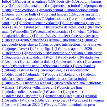
futbol
(
1
)
#
apuestas argentinas
(
1
)
#
st louis city
(
1
)
#
sporting kansas
city
(
1
)
#
mls
(
1
)
#
atlanta united
(
1
)
#
pronóstico futbol
(
1
)
#
prognostico
(
1
)
#
belgrano cordoba
(
1
)
#
rosario central
(
1
)
#
philadelphia union
(
1
)
#
new york red bulls
(
1
)
#
portland timbers
(
1
)
#
cuotas sin definir
(
1
)
#
cascadia cup apuestas
(
1
)
#
gimnasia m.
(
1
)
#
central cordoba de
santiago
(
1
)
#
independiente rivadavia
(
1
)
#
utc cajamarca
(
1
)
#
sport
boys
(
1
)
#
slot
(
1
)
#
slot peru
(
1
)
#
mercados de actualidad
(
1
)
#
atlético
grau
(
1
)
#
medellin
(
1
)
#
actualidad económica
(
1
)
#
melgar
(
1
)
#
inter
(
1
)
#
partidos de hoy
(
1
)
#
pronósticos premier
(
1
)
#
jesse y joy peru
(
1
)
#
jesse
(
1
)
#
club cienciano
(
1
)
#
tinka
(
1
)
#
resultados
(
1
)
#
nuevo
aeropuerto jorge chavez
(
1
)
#
aeropuerto internacional jorge chavez
(
1
)
#
jorge chavez
(
1
)
#
fixture liga 1
(
1
)
#
torneo apertura 2026
(
1
)
#
everton
(
1
)
#
gasoducto
(
1
)
#
gasoducto sur peruano
(
1
)
#
peruano
(
1
)
#
apuestas de actualidad
(
1
)
#
gol
(
1
)
#
andy polo
(
1
)
#
estudiantes
(
1
)
#
sorteo
(
1
)
#
resultados la tinka
(
1
)
#
pozo millonario
(
1
)
#
maroon 5
peru
(
1
)
#
conciertos perú
(
1
)
#
reventa entradas
(
1
)
#
los chankas
(
1
)
#
braga
(
1
)
#
real betis
(
1
)
#
europa league
(
1
)
#
documento
(
1
)
#
identidad
(
1
)
#
thunder
(
1
)
#
bogota
(
1
)
#
belgrano
(
1
)
#
atletico
rafaela
(
1
)
#
copa argentina
(
1
)
#
tarjeta roja
(
1
)
#
roja futbol
(
1
)
#
bankroll
(
1
)
#
perú vs senegal
(
1
)
#
selección peruana
(
1
)
#
robbie
williams
(
1
)
#
robbie williams peru
(
1
)
#
conciertos lima
(
1
)
#
independiente santa fe
(
1
)
#
santa fe
(
1
)
#
rayo vallecano
(
1
)
#
defensor
(
1
)
#
sporting
(
1
)
#
cincinnati
(
1
)
#
cagliari
(
1
)
#
napoli
(
1
)
#
seattle
(
1
)
#
granja
(
1
)
#
la granja vip peru
(
1
)
#
cruz azul
(
1
)
#
emma
(
1
)
#
stone
(
1
)
#
oscar 2026
(
1
)
#
bravos
(
1
)
#
entretenimiento peru