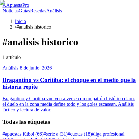
A
ApuestaPro
Noticias
Guías
Reseñas
Análisis
Inicio
›
#analisis historico
#
analisis historico
1
artículo
Análisis
·
8 de junio, 2026
Bragantino vs Coritiba: el choque en el medio que la
historia repite
Bragantino y Coritiba vuelven a verse con un patrón histórico claro:
el duelo en la zona media define todo y los goles escasean. Análisis
táctico y lectura de valor.
Todas las etiquetas
#
apuestas fútbol
(
66
)
#
serie a
(
31
)
#
cuotas
(
18
)
#
liga profesional