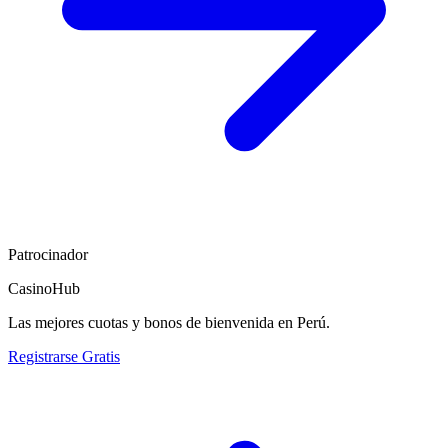
Patrocinador
CasinoHub
Las mejores cuotas y bonos de bienvenida en Perú.
Registrarse Gratis