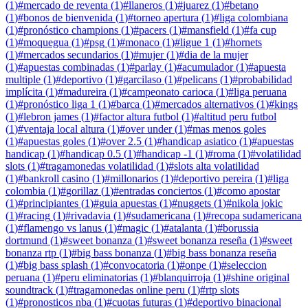
(
1
)
#
mercado de reventa
(
1
)
#
llaneros
(
1
)
#
juarez
(
1
)
#
betano
(
1
)
#
bonos de bienvenida
(
1
)
#
torneo apertura
(
1
)
#
liga colombiana
(
1
)
#
pronóstico champions
(
1
)
#
pacers
(
1
)
#
mansfield
(
1
)
#
fa cup
(
1
)
#
moquegua
(
1
)
#
psg
(
1
)
#
monaco
(
1
)
#
ligue 1
(
1
)
#
hornets
(
1
)
#
mercados secundarios
(
1
)
#
mujer
(
1
)
#
dia de la mujer
(
1
)
#
apuestas combinadas
(
1
)
#
parlay
(
1
)
#
acumulador
(
1
)
#
apuesta
multiple
(
1
)
#
deportivo
(
1
)
#
garcilaso
(
1
)
#
pelicans
(
1
)
#
probabilidad
implícita
(
1
)
#
madureira
(
1
)
#
campeonato carioca
(
1
)
#
liga peruana
(
1
)
#
pronóstico liga 1
(
1
)
#
barca
(
1
)
#
mercados alternativos
(
1
)
#
kings
(
1
)
#
lebron james
(
1
)
#
factor altura futbol
(
1
)
#
altitud peru futbol
(
1
)
#
ventaja local altura
(
1
)
#
over under
(
1
)
#
mas menos goles
(
1
)
#
apuestas goles
(
1
)
#
over 2.5
(
1
)
#
handicap asiatico
(
1
)
#
apuestas
handicap
(
1
)
#
handicap 0.5
(
1
)
#
handicap -1
(
1
)
#
roma
(
1
)
#
volatilidad
slots
(
1
)
#
tragamonedas volatilidad
(
1
)
#
slots alta volatilidad
(
1
)
#
bankroll casino
(
1
)
#
millonarios
(
1
)
#
deportivo pereira
(
1
)
#
liga
colombia
(
1
)
#
gorillaz
(
1
)
#
entradas conciertos
(
1
)
#
como apostar
(
1
)
#
principiantes
(
1
)
#
guia apuestas
(
1
)
#
nuggets
(
1
)
#
nikola jokic
(
1
)
#
racing
(
1
)
#
rivadavia
(
1
)
#
sudamericana
(
1
)
#
recopa sudamericana
(
1
)
#
flamengo vs lanus
(
1
)
#
magic
(
1
)
#
atalanta
(
1
)
#
borussia
dortmund
(
1
)
#
sweet bonanza
(
1
)
#
sweet bonanza reseña
(
1
)
#
sweet
bonanza rtp
(
1
)
#
big bass bonanza
(
1
)
#
big bass bonanza reseña
(
1
)
#
big bass splash
(
1
)
#
convocatoria
(
1
)
#
onpe
(
1
)
#
seleccion
peruana
(
1
)
#
peru eliminatorias
(
1
)
#
blanquirroja
(
1
)
#
shine original
soundtrack
(
1
)
#
tragamonedas online peru
(
1
)
#
rtp slots
(
1
)
#
pronosticos nba
(
1
)
#
cuotas futuras
(
1
)
#
deportivo binacional