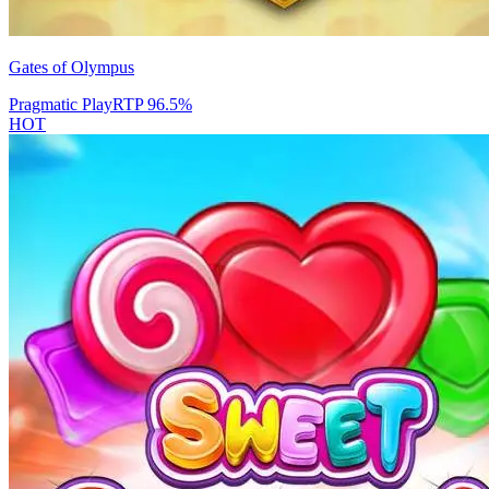
Gates of Olympus
Pragmatic Play
RTP
96.5
%
HOT