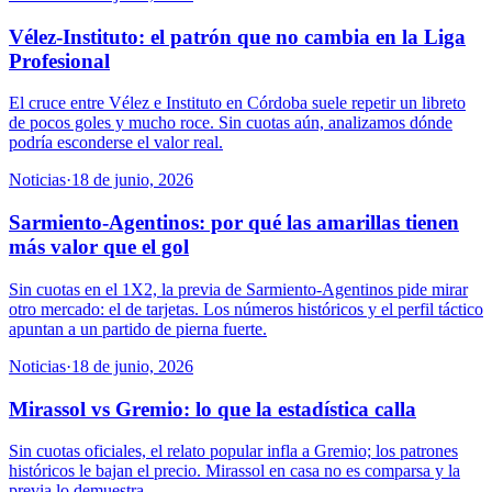
Vélez-Instituto: el patrón que no cambia en la Liga
Profesional
El cruce entre Vélez e Instituto en Córdoba suele repetir un libreto
de pocos goles y mucho roce. Sin cuotas aún, analizamos dónde
podría esconderse el valor real.
Noticias
·
18 de junio, 2026
Sarmiento-Agentinos: por qué las amarillas tienen
más valor que el gol
Sin cuotas en el 1X2, la previa de Sarmiento-Agentinos pide mirar
otro mercado: el de tarjetas. Los números históricos y el perfil táctico
apuntan a un partido de pierna fuerte.
Noticias
·
18 de junio, 2026
Mirassol vs Gremio: lo que la estadística calla
Sin cuotas oficiales, el relato popular infla a Gremio; los patrones
históricos le bajan el precio. Mirassol en casa no es comparsa y la
previa lo demuestra.