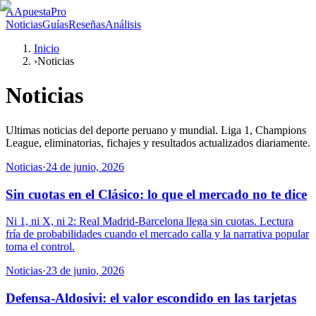
A
ApuestaPro
Noticias
Guías
Reseñas
Análisis
Inicio
›
Noticias
Noticias
Ultimas noticias del deporte peruano y mundial. Liga 1, Champions
League, eliminatorias, fichajes y resultados actualizados diariamente.
Noticias
·
24 de junio, 2026
Sin cuotas en el Clásico: lo que el mercado no te dice
Ni 1, ni X, ni 2: Real Madrid-Barcelona llega sin cuotas. Lectura
fría de probabilidades cuando el mercado calla y la narrativa popular
toma el control.
Noticias
·
23 de junio, 2026
Defensa-Aldosivi: el valor escondido en las tarjetas