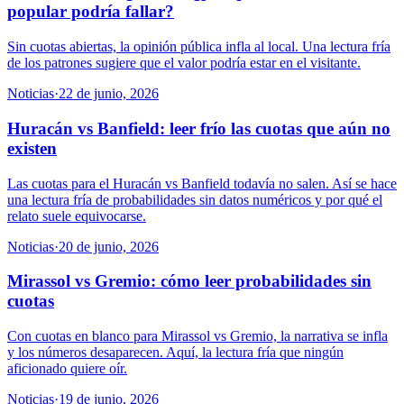
popular podría fallar?
Sin cuotas abiertas, la opinión pública infla al local. Una lectura fría
de los patrones sugiere que el valor podría estar en el visitante.
Noticias
·
22 de junio, 2026
Huracán vs Banfield: leer frío las cuotas que aún no
existen
Las cuotas para el Huracán vs Banfield todavía no salen. Así se hace
una lectura fría de probabilidades sin datos numéricos y por qué el
relato suele equivocarse.
Noticias
·
20 de junio, 2026
Mirassol vs Gremio: cómo leer probabilidades sin
cuotas
Con cuotas en blanco para Mirassol vs Gremio, la narrativa se infla
y los números desaparecen. Aquí, la lectura fría que ningún
aficionado quiere oír.
Noticias
·
19 de junio, 2026