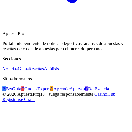
ApuestaPro
Portal independiente de noticias deportivas, análisis de apuestas y
reseñas de casas de apuestas para el mercado peruano.
Secciones
Noticias
Guías
Reseñas
Análisis
Sitios hermanos
B
BetGuia
C
CuotasExpert
A
AprendeApuesta
B
BetEscuela
©
2026
ApuestaPro
|
18+ Juega responsablemente
|
CasinoHub
Registrarse Gratis