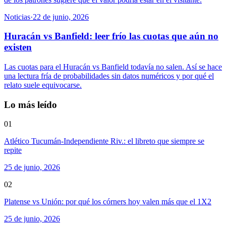
Noticias
·
22 de junio, 2026
Huracán vs Banfield: leer frío las cuotas que aún no
existen
Las cuotas para el Huracán vs Banfield todavía no salen. Así se hace
una lectura fría de probabilidades sin datos numéricos y por qué el
relato suele equivocarse.
Lo más leído
01
Atlético Tucumán-Independiente Riv.: el libreto que siempre se
repite
25 de junio, 2026
02
Platense vs Unión: por qué los córners hoy valen más que el 1X2
25 de junio, 2026