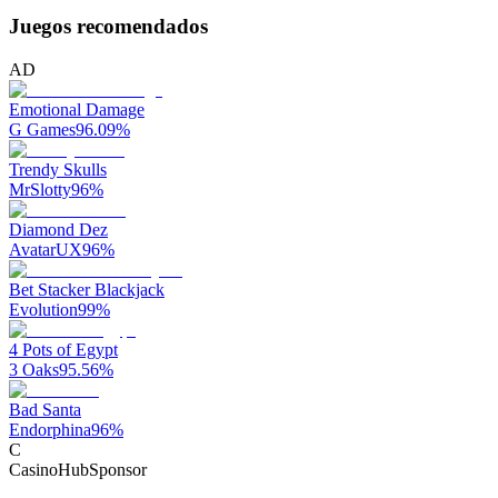
Juegos recomendados
AD
Emotional Damage
G Games
96.09
%
Trendy Skulls
MrSlotty
96
%
Diamond Dez
AvatarUX
96
%
Bet Stacker Blackjack
Evolution
99
%
4 Pots of Egypt
3 Oaks
95.56
%
Bad Santa
Endorphina
96
%
C
CasinoHub
Sponsor