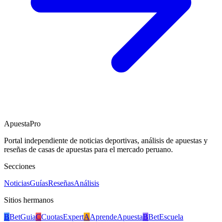
ApuestaPro
Portal independiente de noticias deportivas, análisis de apuestas y
reseñas de casas de apuestas para el mercado peruano.
Secciones
Noticias
Guías
Reseñas
Análisis
Sitios hermanos
B
BetGuia
C
CuotasExpert
A
AprendeApuesta
B
BetEscuela