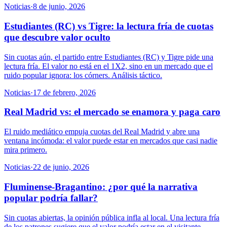
Noticias
·
8 de junio, 2026
Estudiantes (RC) vs Tigre: la lectura fría de cuotas
que descubre valor oculto
Sin cuotas aún, el partido entre Estudiantes (RC) y Tigre pide una
lectura fría. El valor no está en el 1X2, sino en un mercado que el
ruido popular ignora: los córners. Análisis táctico.
Noticias
·
17 de febrero, 2026
Real Madrid vs: el mercado se enamora y paga caro
El ruido mediático empuja cuotas del Real Madrid y abre una
ventana incómoda: el valor puede estar en mercados que casi nadie
mira primero.
Noticias
·
22 de junio, 2026
Fluminense-Bragantino: ¿por qué la narrativa
popular podría fallar?
Sin cuotas abiertas, la opinión pública infla al local. Una lectura fría
de los patrones sugiere que el valor podría estar en el visitante.