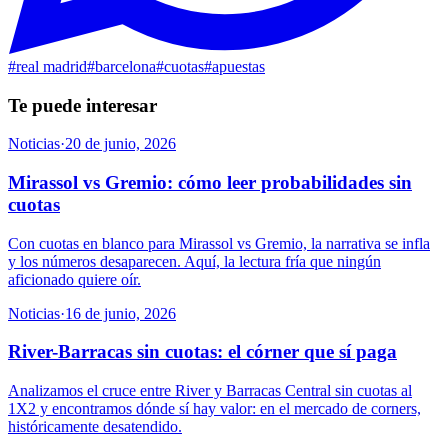
#
real madrid
#
barcelona
#
cuotas
#
apuestas
Te puede interesar
Noticias
·
20 de junio, 2026
Mirassol vs Gremio: cómo leer probabilidades sin
cuotas
Con cuotas en blanco para Mirassol vs Gremio, la narrativa se infla
y los números desaparecen. Aquí, la lectura fría que ningún
aficionado quiere oír.
Noticias
·
16 de junio, 2026
River-Barracas sin cuotas: el córner que sí paga
Analizamos el cruce entre River y Barracas Central sin cuotas al
1X2 y encontramos dónde sí hay valor: en el mercado de corners,
históricamente desatendido.