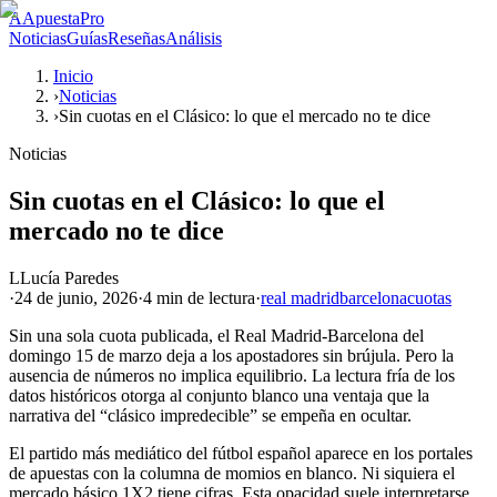
A
ApuestaPro
Noticias
Guías
Reseñas
Análisis
Inicio
›
Noticias
›
Sin cuotas en el Clásico: lo que el mercado no te dice
Noticias
Sin cuotas en el Clásico: lo que el
mercado no te dice
L
Lucía Paredes
·
24 de junio, 2026
·
4 min
de lectura
·
real madrid
barcelona
cuotas
Sin una sola cuota publicada, el Real Madrid-Barcelona del
domingo 15 de marzo deja a los apostadores sin brújula. Pero la
ausencia de números no implica equilibrio. La lectura fría de los
datos históricos otorga al conjunto blanco una ventaja que la
narrativa del “clásico impredecible” se empeña en ocultar.
El partido más mediático del fútbol español aparece en los portales
de apuestas con la columna de momios en blanco. Ni siquiera el
mercado básico 1X2 tiene cifras. Esta opacidad suele interpretarse