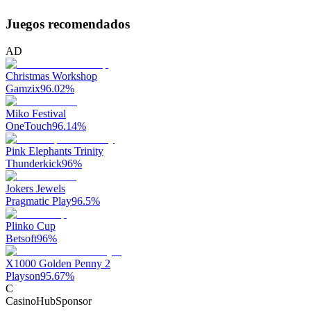
Juegos recomendados
AD
Christmas Workshop
Gamzix
96.02
%
Miko Festival
OneTouch
96.14
%
Pink Elephants Trinity
Thunderkick
96
%
Jokers Jewels
Pragmatic Play
96.5
%
Plinko Cup
Betsoft
96
%
X1000 Golden Penny 2
Playson
95.67
%
C
CasinoHub
Sponsor