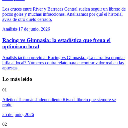
Los cruces entre River y Barracas Central suelen seguir un libreto de
pocos goles y muchas infracciones. Analizamos por qué el historial
avisa de otro duelo cerrado.
Análisis
·
17 de junio, 2026
Racing vs Gimnasia: la estadística que frena el
optimismo local
Análisis táctico previo al Racing vs Gimnasia. ¿La narrativa popular
infla al local? Números contra relato para encontrar valor real en las
apuestas.
Lo más leído
01
Atlético Tucumán-Independiente Riv.: el libreto que siempre se
repite
25 de junio, 2026
02