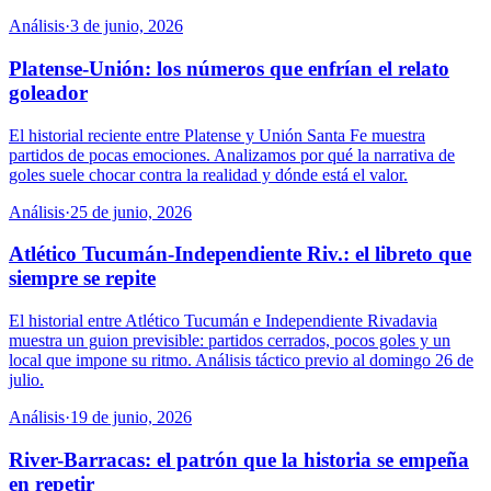
Análisis
·
3 de junio, 2026
Platense-Unión: los números que enfrían el relato
goleador
El historial reciente entre Platense y Unión Santa Fe muestra
partidos de pocas emociones. Analizamos por qué la narrativa de
goles suele chocar contra la realidad y dónde está el valor.
Análisis
·
25 de junio, 2026
Atlético Tucumán-Independiente Riv.: el libreto que
siempre se repite
El historial entre Atlético Tucumán e Independiente Rivadavia
muestra un guion previsible: partidos cerrados, pocos goles y un
local que impone su ritmo. Análisis táctico previo al domingo 26 de
julio.
Análisis
·
19 de junio, 2026
River-Barracas: el patrón que la historia se empeña
en repetir