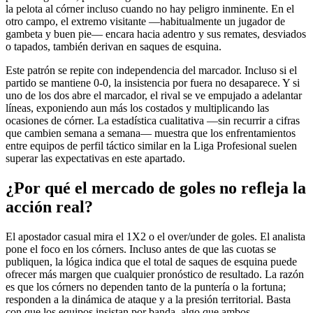
la pelota al córner incluso cuando no hay peligro inminente. En el
otro campo, el extremo visitante —habitualmente un jugador de
gambeta y buen pie— encara hacia adentro y sus remates, desviados
o tapados, también derivan en saques de esquina.
Este patrón se repite con independencia del marcador. Incluso si el
partido se mantiene 0-0, la insistencia por fuera no desaparece. Y si
uno de los dos abre el marcador, el rival se ve empujado a adelantar
líneas, exponiendo aun más los costados y multiplicando las
ocasiones de córner. La estadística cualitativa —sin recurrir a cifras
que cambien semana a semana— muestra que los enfrentamientos
entre equipos de perfil táctico similar en la Liga Profesional suelen
superar las expectativas en este apartado.
¿Por qué el mercado de goles no refleja la
acción real?
El apostador casual mira el 1X2 o el over/under de goles. El analista
pone el foco en los córners. Incluso antes de que las cuotas se
publiquen, la lógica indica que el total de saques de esquina puede
ofrecer más margen que cualquier pronóstico de resultado. La razón
es que los córners no dependen tanto de la puntería o la fortuna;
responden a la dinámica de ataque y a la presión territorial. Basta
con que los equipos insistan por banda, algo que ambos