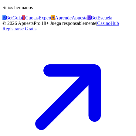
Sitios hermanos
B
BetGuia
C
CuotasExpert
A
AprendeApuesta
B
BetEscuela
©
2026
ApuestaPro
|
18+ Juega responsablemente
|
CasinoHub
Registrarse Gratis