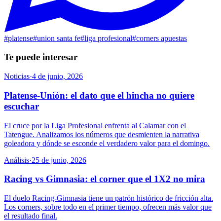
#
platense
#
union santa fe
#
liga profesional
#
corners apuestas
Te puede interesar
Noticias
·
4 de junio, 2026
Platense-Unión: el dato que el hincha no quiere
escuchar
El cruce por la Liga Profesional enfrenta al Calamar con el
Tatengue. Analizamos los números que desmienten la narrativa
goleadora y dónde se esconde el verdadero valor para el domingo.
Análisis
·
25 de junio, 2026
Racing vs Gimnasia: el corner que el 1X2 no mira
El duelo Racing-Gimnasia tiene un patrón histórico de fricción alta.
Los corners, sobre todo en el primer tiempo, ofrecen más valor que
el resultado final.