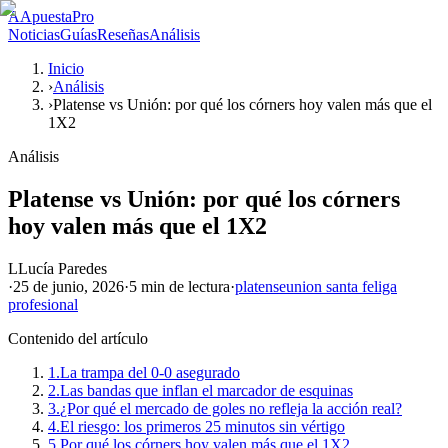
A
ApuestaPro
Noticias
Guías
Reseñas
Análisis
Inicio
›
Análisis
›
Platense vs Unión: por qué los córners hoy valen más que el
1X2
Análisis
Platense vs Unión: por qué los córners
hoy valen más que el 1X2
L
Lucía Paredes
·
25 de junio, 2026
·
5 min
de lectura
·
platense
union santa fe
liga
profesional
Contenido del artículo
1.
La trampa del 0-0 asegurado
2.
Las bandas que inflan el marcador de esquinas
3.
¿Por qué el mercado de goles no refleja la acción real?
4.
El riesgo: los primeros 25 minutos sin vértigo
5.
Por qué los córners hoy valen más que el 1X2