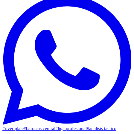
#
river plate
#
barracas central
#
liga profesional
#
analisis tactico