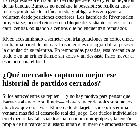
La respuesta está en la altura del bloque defensivo y en la negación
de las bandas. Barracas no persigue la posesión; se repliega unos
metros por detrás de la línea media y obliga a River a generar
volumen desde posiciones exteriores. Los laterales de River suelen
proyectarse, pero el retroceso en bloque del visitante congestiona el
carril central, obligando a centros que no encuentran rematador.
River, acostumbrado a someter con triangulaciones en corto, choca
contra una pared de piernas. Los interiores no logran filtrar pases y
la circulación se ralentiza. En temporadas pasadas, esta mecánica se
tradujo en un primer tiempo sin goles y un desgaste físico mayor al
esperado para el local.
¿Qué mercados capturan mejor ese
historial de partidos cerrados?
Si los antecedentes se repiten —y no hay motivo para pensar que
Barracas abandone su libreto— el over/under de goles será menos
atractivo que otras vías. El mercado de tarjetas suele ofrecer una
ventana más fiel al desarrollo real del juego. Los duelos individuales
en el medio, las faltas tácticas para cortar contragolpes y la tensión
propia de un marcador ajustado inflan el número de amonestaciones.