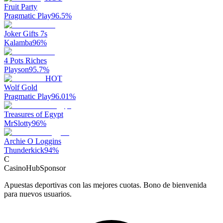
Fruit Party
Pragmatic Play
96.5
%
Joker Gifts 7s
Kalamba
96
%
4 Pots Riches
Playson
95.7
%
HOT
Wolf Gold
Pragmatic Play
96.01
%
Treasures of Egypt
MrSlotty
96
%
Archie O Loggins
Thunderkick
94
%
C
CasinoHub
Sponsor
Apuestas deportivas con las mejores cuotas. Bono de bienvenida
para nuevos usuarios.