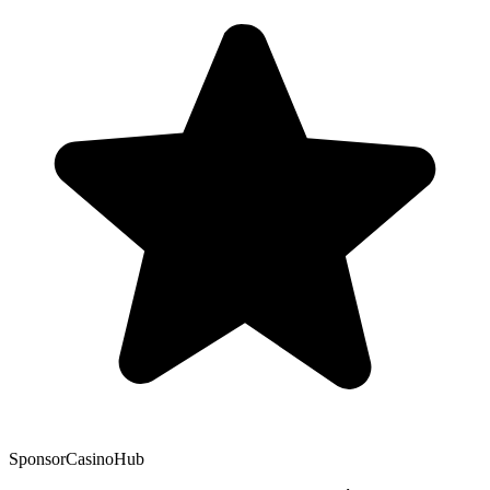
Sponsor
CasinoHub