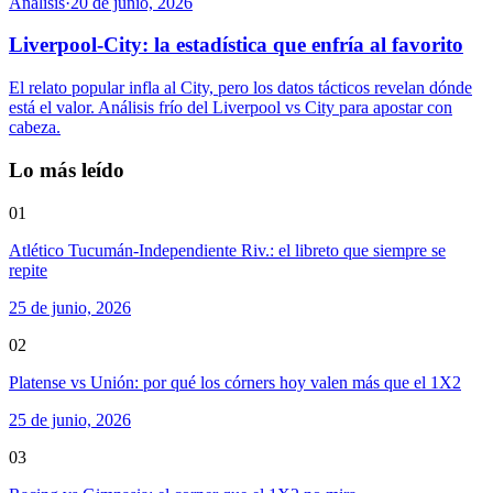
Análisis
·
20 de junio, 2026
Liverpool-City: la estadística que enfría al favorito
El relato popular infla al City, pero los datos tácticos revelan dónde
está el valor. Análisis frío del Liverpool vs City para apostar con
cabeza.
Lo más leído
01
Atlético Tucumán-Independiente Riv.: el libreto que siempre se
repite
25 de junio, 2026
02
Platense vs Unión: por qué los córners hoy valen más que el 1X2
25 de junio, 2026
03