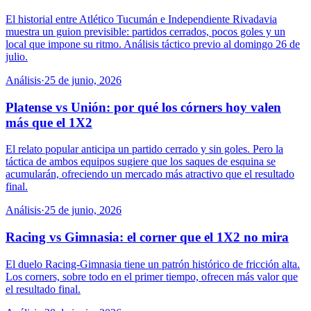
El historial entre Atlético Tucumán e Independiente Rivadavia
muestra un guion previsible: partidos cerrados, pocos goles y un
local que impone su ritmo. Análisis táctico previo al domingo 26 de
julio.
Análisis
·
25 de junio, 2026
Platense vs Unión: por qué los córners hoy valen
más que el 1X2
El relato popular anticipa un partido cerrado y sin goles. Pero la
táctica de ambos equipos sugiere que los saques de esquina se
acumularán, ofreciendo un mercado más atractivo que el resultado
final.
Análisis
·
25 de junio, 2026
Racing vs Gimnasia: el corner que el 1X2 no mira
El duelo Racing-Gimnasia tiene un patrón histórico de fricción alta.
Los corners, sobre todo en el primer tiempo, ofrecen más valor que
el resultado final.