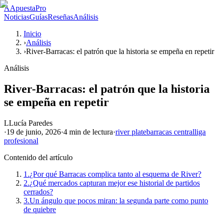
A
ApuestaPro
Noticias
Guías
Reseñas
Análisis
Inicio
›
Análisis
›
River-Barracas: el patrón que la historia se empeña en repetir
Análisis
River-Barracas: el patrón que la historia
se empeña en repetir
L
Lucía Paredes
·
19 de junio, 2026
·
4 min
de lectura
·
river plate
barracas central
liga
profesional
Contenido del artículo
1.
¿Por qué Barracas complica tanto al esquema de River?
2.
¿Qué mercados capturan mejor ese historial de partidos
cerrados?
3.
Un ángulo que pocos miran: la segunda parte como punto
de quiebre