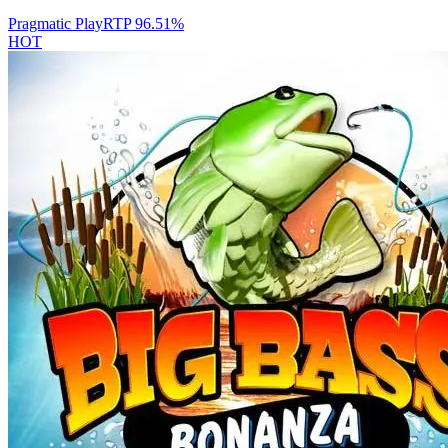
Pragmatic Play
RTP
96.51
%
HOT