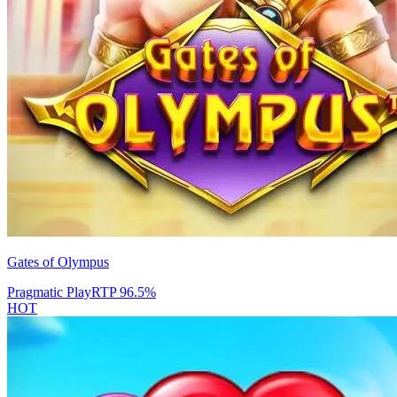
Gates of Olympus
Pragmatic Play
RTP
96.5
%
HOT