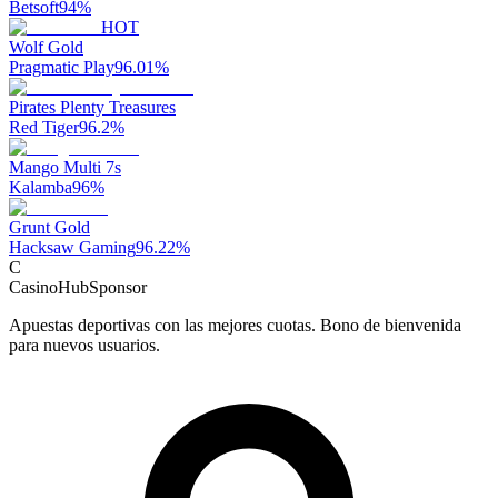
Betsoft
94
%
HOT
Wolf Gold
Pragmatic Play
96.01
%
Pirates Plenty Treasures
Red Tiger
96.2
%
Mango Multi 7s
Kalamba
96
%
Grunt Gold
Hacksaw Gaming
96.22
%
C
CasinoHub
Sponsor
Apuestas deportivas con las mejores cuotas. Bono de bienvenida
para nuevos usuarios.