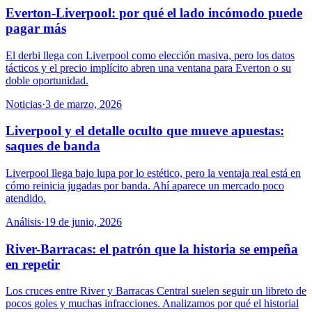
Everton-Liverpool: por qué el lado incómodo puede
pagar más
El derbi llega con Liverpool como elección masiva, pero los datos
tácticos y el precio implícito abren una ventana para Everton o su
doble oportunidad.
Noticias
·
3 de marzo, 2026
Liverpool y el detalle oculto que mueve apuestas:
saques de banda
Liverpool llega bajo lupa por lo estético, pero la ventaja real está en
cómo reinicia jugadas por banda. Ahí aparece un mercado poco
atendido.
Análisis
·
19 de junio, 2026
River-Barracas: el patrón que la historia se empeña
en repetir
Los cruces entre River y Barracas Central suelen seguir un libreto de
pocos goles y muchas infracciones. Analizamos por qué el historial