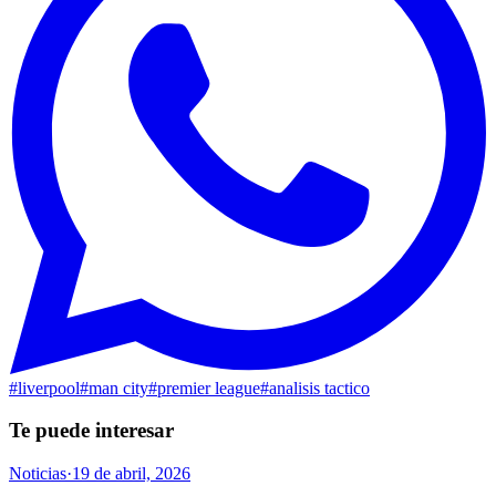
#
liverpool
#
man city
#
premier league
#
analisis tactico
Te puede interesar
Noticias
·
19 de abril, 2026