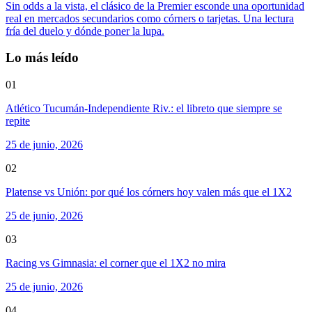
Sin odds a la vista, el clásico de la Premier esconde una oportunidad
real en mercados secundarios como córners o tarjetas. Una lectura
fría del duelo y dónde poner la lupa.
Lo más leído
01
Atlético Tucumán-Independiente Riv.: el libreto que siempre se
repite
25 de junio, 2026
02
Platense vs Unión: por qué los córners hoy valen más que el 1X2
25 de junio, 2026
03
Racing vs Gimnasia: el corner que el 1X2 no mira
25 de junio, 2026
04