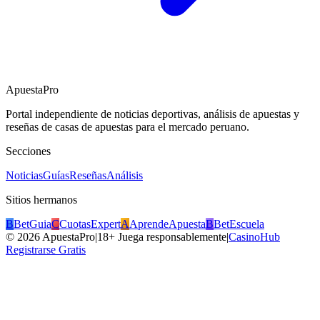
ApuestaPro
Portal independiente de noticias deportivas, análisis de apuestas y
reseñas de casas de apuestas para el mercado peruano.
Secciones
Noticias
Guías
Reseñas
Análisis
Sitios hermanos
B
BetGuia
C
CuotasExpert
A
AprendeApuesta
B
BetEscuela
©
2026
ApuestaPro
|
18+ Juega responsablemente
|
CasinoHub
Registrarse Gratis