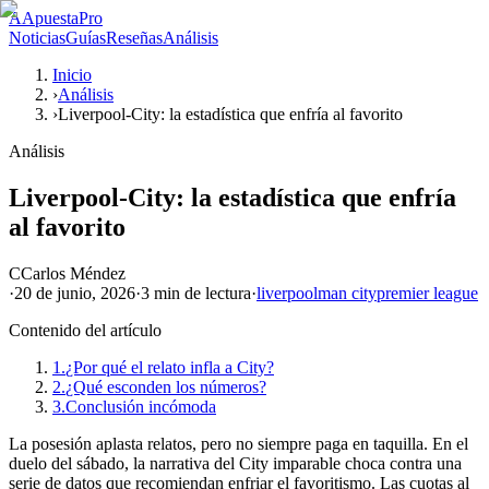
A
ApuestaPro
Noticias
Guías
Reseñas
Análisis
Inicio
›
Análisis
›
Liverpool-City: la estadística que enfría al favorito
Análisis
Liverpool-City: la estadística que enfría
al favorito
C
Carlos Méndez
·
20 de junio, 2026
·
3 min
de lectura
·
liverpool
man city
premier league
Contenido del artículo
1.
¿Por qué el relato infla a City?
2.
¿Qué esconden los números?
3.
Conclusión incómoda
La posesión aplasta relatos, pero no siempre paga en taquilla. En el
duelo del sábado, la narrativa del City imparable choca contra una
serie de datos que recomiendan enfriar el favoritismo. Las cuotas al