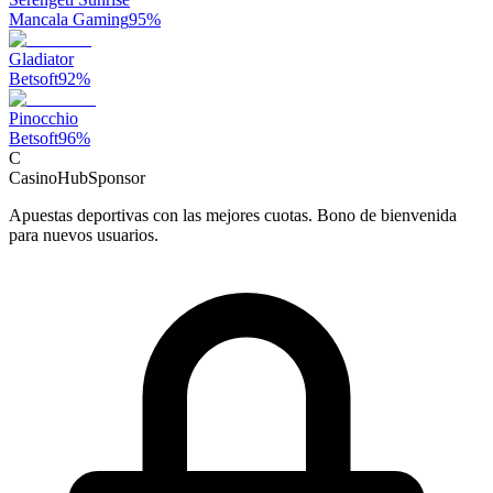
Mancala Gaming
95
%
Gladiator
Betsoft
92
%
Pinocchio
Betsoft
96
%
C
CasinoHub
Sponsor
Apuestas deportivas con las mejores cuotas. Bono de bienvenida
para nuevos usuarios.