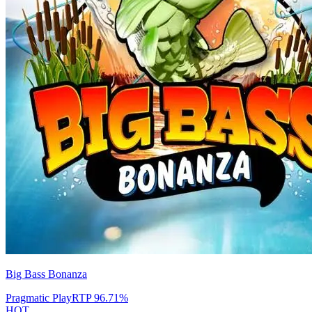
Big Bass Bonanza
Pragmatic Play
RTP
96.71
%
HOT