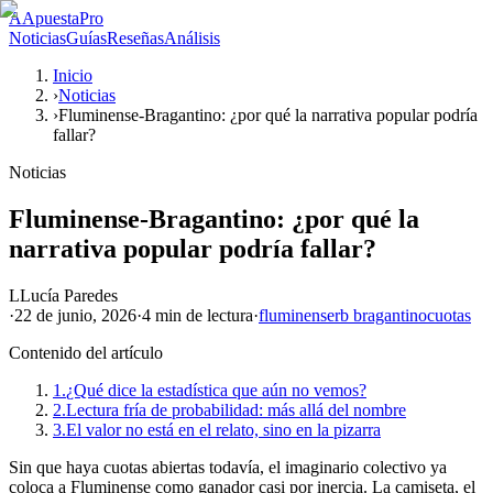
A
ApuestaPro
Noticias
Guías
Reseñas
Análisis
Inicio
›
Noticias
›
Fluminense-Bragantino: ¿por qué la narrativa popular podría
fallar?
Noticias
Fluminense-Bragantino: ¿por qué la
narrativa popular podría fallar?
L
Lucía Paredes
·
22 de junio, 2026
·
4 min
de lectura
·
fluminense
rb bragantino
cuotas
Contenido del artículo
1.
¿Qué dice la estadística que aún no vemos?
2.
Lectura fría de probabilidad: más allá del nombre
3.
El valor no está en el relato, sino en la pizarra
Sin que haya cuotas abiertas todavía, el imaginario colectivo ya
coloca a Fluminense como ganador casi por inercia. La camiseta, el