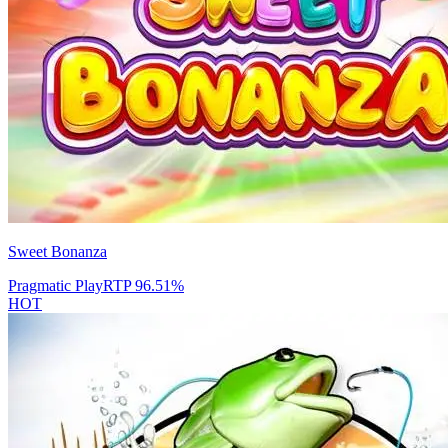
Sweet Bonanza
Pragmatic Play
RTP
96.51
%
HOT