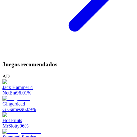
Juegos recomendados
AD
Jack Hammer 4
NetEnt
96.01
%
Gingerdead
G Games
96.09
%
Hot Fruits
MrSlotty
96
%
Serengeti Sunrise