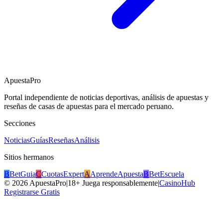
ApuestaPro
Portal independiente de noticias deportivas, análisis de apuestas y
reseñas de casas de apuestas para el mercado peruano.
Secciones
Noticias
Guías
Reseñas
Análisis
Sitios hermanos
B
BetGuia
C
CuotasExpert
A
AprendeApuesta
B
BetEscuela
©
2026
ApuestaPro
|
18+ Juega responsablemente
|
CasinoHub
Registrarse Gratis