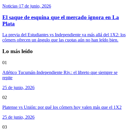
Noticias
·
17 de junio, 2026
El saque de esquina que el mercado ignora en La
Plata
La previa del Estudiantes vs Independiente va más allá del 1X2: los
córners ofrecen un ángulo que las cuotas aún no han leído bien.
Lo más leído
01
Atlético Tucumán-Independiente Riv.: el libreto que siempre se
repite
25 de junio, 2026
02
Platense vs Unión: por qué los córners hoy valen más que el 1X2
25 de junio, 2026
03