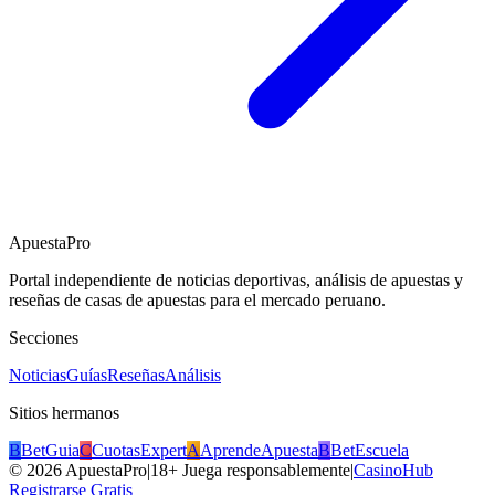
ApuestaPro
Portal independiente de noticias deportivas, análisis de apuestas y
reseñas de casas de apuestas para el mercado peruano.
Secciones
Noticias
Guías
Reseñas
Análisis
Sitios hermanos
B
BetGuia
C
CuotasExpert
A
AprendeApuesta
B
BetEscuela
©
2026
ApuestaPro
|
18+ Juega responsablemente
|
CasinoHub
Registrarse Gratis