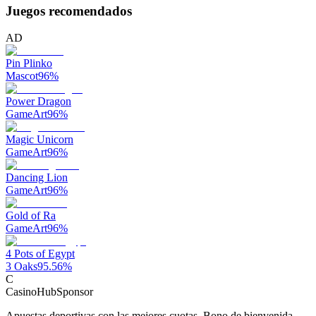
Juegos recomendados
AD
Pin Plinko
Mascot
96
%
Power Dragon
GameArt
96
%
Magic Unicorn
GameArt
96
%
Dancing Lion
GameArt
96
%
Gold of Ra
GameArt
96
%
4 Pots of Egypt
3 Oaks
95.56
%
C
CasinoHub
Sponsor
Apuestas deportivas con las mejores cuotas. Bono de bienvenida