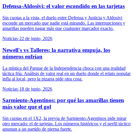
Defensa-Aldosivi: el valor escondido en las tarjetas
Sin cuotas a la vista, el duelo entre Defensa y Justicia y Aldosivi
esconde un mercado que nadie está mirando. Las interrupciones y
amarillas pueden pagar más que cualquier marcador exacto.
Noticias
·
22 de junio, 2026
Newell's vs Talleres: la narrativa empuja, los
números enfrían
La mística del Parque de la Independencia choca con una realidad
táctica fría. Análisis de valor real en un duelo donde el relato popular
infla al local, pero la pizarra pide otra cosa.
Noticias
·
18 de junio, 2026
Sarmiento-Agentinos: por qué las amarillas tienen
más valor que el gol
Sin cuotas en el 1X2, la previa de Sarmiento-Agentinos pide mirar
otro mercado: el de tarjetas. Los números históricos y el perfil táctico
apuntan a un partido de pierna fuerte.