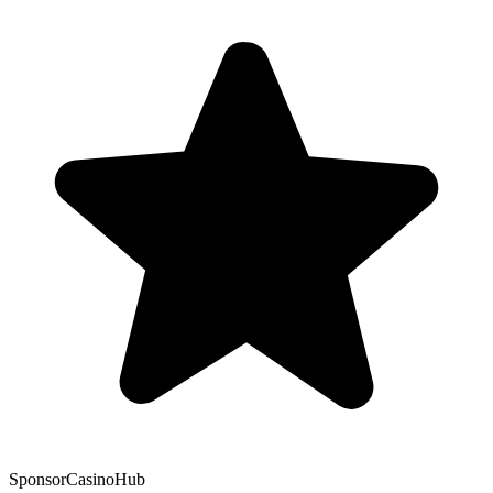
Sponsor
CasinoHub