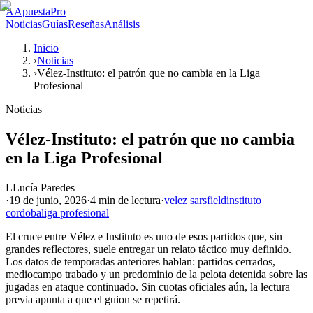
A
ApuestaPro
Noticias
Guías
Reseñas
Análisis
Inicio
›
Noticias
›
Vélez-Instituto: el patrón que no cambia en la Liga
Profesional
Noticias
Vélez-Instituto: el patrón que no cambia
en la Liga Profesional
L
Lucía Paredes
·
19 de junio, 2026
·
4 min
de lectura
·
velez sarsfield
instituto
cordoba
liga profesional
El cruce entre Vélez e Instituto es uno de esos partidos que, sin
grandes reflectores, suele entregar un relato táctico muy definido.
Los datos de temporadas anteriores hablan: partidos cerrados,
mediocampo trabado y un predominio de la pelota detenida sobre las
jugadas en ataque continuado. Sin cuotas oficiales aún, la lectura
previa apunta a que el guion se repetirá.