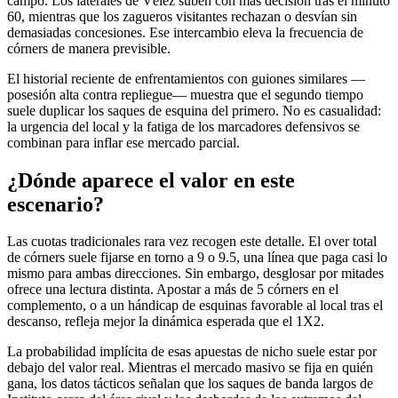
campo. Los laterales de Vélez suben con más decisión tras el minuto
60, mientras que los zagueros visitantes rechazan o desvían sin
demasiadas concesiones. Ese intercambio eleva la frecuencia de
córners de manera previsible.
El historial reciente de enfrentamientos con guiones similares —
posesión alta contra repliegue— muestra que el segundo tiempo
suele duplicar los saques de esquina del primero. No es casualidad:
la urgencia del local y la fatiga de los marcadores defensivos se
combinan para inflar ese mercado parcial.
¿Dónde aparece el valor en este
escenario?
Las cuotas tradicionales rara vez recogen este detalle. El over total
de córners suele fijarse en torno a 9 o 9.5, una línea que paga casi lo
mismo para ambas direcciones. Sin embargo, desglosar por mitades
ofrece una lectura distinta. Apostar a más de 5 córners en el
complemento, o a un hándicap de esquinas favorable al local tras el
descanso, refleja mejor la dinámica esperada que el 1X2.
La probabilidad implícita de esas apuestas de nicho suele estar por
debajo del valor real. Mientras el mercado masivo se fija en quién
gana, los datos tácticos señalan que los saques de banda largos de