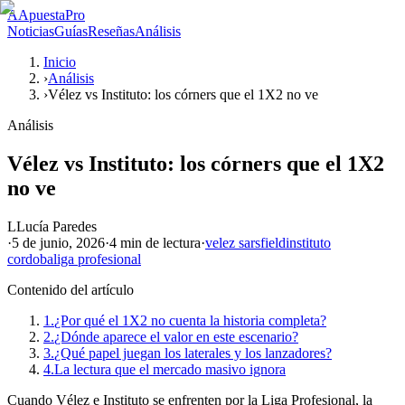
A
ApuestaPro
Noticias
Guías
Reseñas
Análisis
Inicio
›
Análisis
›
Vélez vs Instituto: los córners que el 1X2 no ve
Análisis
Vélez vs Instituto: los córners que el 1X2
no ve
L
Lucía Paredes
·
5 de junio, 2026
·
4 min
de lectura
·
velez sarsfield
instituto
cordoba
liga profesional
Contenido del artículo
1.
¿Por qué el 1X2 no cuenta la historia completa?
2.
¿Dónde aparece el valor en este escenario?
3.
¿Qué papel juegan los laterales y los lanzadores?
4.
La lectura que el mercado masivo ignora
Cuando Vélez e Instituto se enfrenten por la Liga Profesional, la