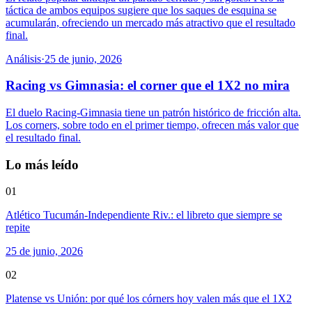
táctica de ambos equipos sugiere que los saques de esquina se
acumularán, ofreciendo un mercado más atractivo que el resultado
final.
Análisis
·
25 de junio, 2026
Racing vs Gimnasia: el corner que el 1X2 no mira
El duelo Racing-Gimnasia tiene un patrón histórico de fricción alta.
Los corners, sobre todo en el primer tiempo, ofrecen más valor que
el resultado final.
Lo más leído
01
Atlético Tucumán-Independiente Riv.: el libreto que siempre se
repite
25 de junio, 2026
02
Platense vs Unión: por qué los córners hoy valen más que el 1X2