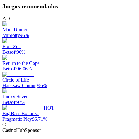
Juegos recomendados
AD
Mars Dinner
MrSlotty
96
%
Fruit Zen
Betsoft
96
%
Return to the Copa
Betsoft
96.06
%
Circle of Life
Hacksaw Gaming
96
%
Lucky Seven
Betsoft
97
%
HOT
Big Bass Bonanza
Pragmatic Play
96.71
%
C
CasinoHub
Sponsor