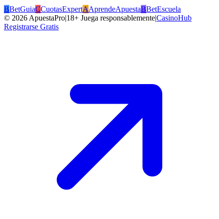
B
BetGuia
C
CuotasExpert
A
AprendeApuesta
B
BetEscuela
©
2026
ApuestaPro
|
18+ Juega responsablemente
|
CasinoHub
Registrarse Gratis