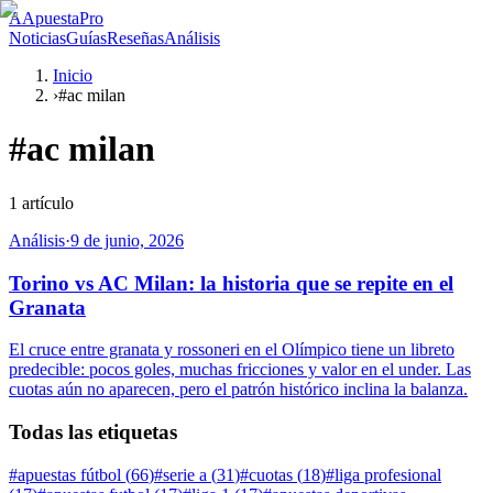
A
ApuestaPro
Noticias
Guías
Reseñas
Análisis
Inicio
›
#ac milan
#
ac milan
1
artículo
Análisis
·
9 de junio, 2026
Torino vs AC Milan: la historia que se repite en el
Granata
El cruce entre granata y rossoneri en el Olímpico tiene un libreto
predecible: pocos goles, muchas fricciones y valor en el under. Las
cuotas aún no aparecen, pero el patrón histórico inclina la balanza.
Todas las etiquetas
#
apuestas fútbol
(
66
)
#
serie a
(
31
)
#
cuotas
(
18
)
#
liga profesional