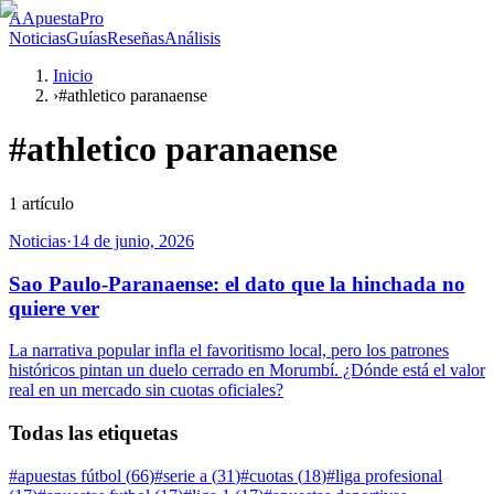
A
ApuestaPro
Noticias
Guías
Reseñas
Análisis
Inicio
›
#athletico paranaense
#
athletico paranaense
1
artículo
Noticias
·
14 de junio, 2026
Sao Paulo-Paranaense: el dato que la hinchada no
quiere ver
La narrativa popular infla el favoritismo local, pero los patrones
históricos pintan un duelo cerrado en Morumbí. ¿Dónde está el valor
real en un mercado sin cuotas oficiales?
Todas las etiquetas
#
apuestas fútbol
(
66
)
#
serie a
(
31
)
#
cuotas
(
18
)
#
liga profesional