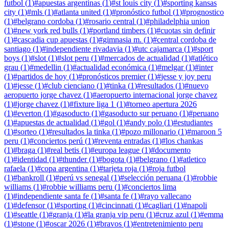
futbol
(
1
)
#
apuestas argentinas
(
1
)
#
st louis city
(
1
)
#
sporting kansas
city
(
1
)
#
mls
(
1
)
#
atlanta united
(
1
)
#
pronóstico futbol
(
1
)
#
prognostico
(
1
)
#
belgrano cordoba
(
1
)
#
rosario central
(
1
)
#
philadelphia union
(
1
)
#
new york red bulls
(
1
)
#
portland timbers
(
1
)
#
cuotas sin definir
(
1
)
#
cascadia cup apuestas
(
1
)
#
gimnasia m.
(
1
)
#
central cordoba de
santiago
(
1
)
#
independiente rivadavia
(
1
)
#
utc cajamarca
(
1
)
#
sport
boys
(
1
)
#
slot
(
1
)
#
slot peru
(
1
)
#
mercados de actualidad
(
1
)
#
atlético
grau
(
1
)
#
medellin
(
1
)
#
actualidad económica
(
1
)
#
melgar
(
1
)
#
inter
(
1
)
#
partidos de hoy
(
1
)
#
pronósticos premier
(
1
)
#
jesse y joy peru
(
1
)
#
jesse
(
1
)
#
club cienciano
(
1
)
#
tinka
(
1
)
#
resultados
(
1
)
#
nuevo
aeropuerto jorge chavez
(
1
)
#
aeropuerto internacional jorge chavez
(
1
)
#
jorge chavez
(
1
)
#
fixture liga 1
(
1
)
#
torneo apertura 2026
(
1
)
#
everton
(
1
)
#
gasoducto
(
1
)
#
gasoducto sur peruano
(
1
)
#
peruano
(
1
)
#
apuestas de actualidad
(
1
)
#
gol
(
1
)
#
andy polo
(
1
)
#
estudiantes
(
1
)
#
sorteo
(
1
)
#
resultados la tinka
(
1
)
#
pozo millonario
(
1
)
#
maroon 5
peru
(
1
)
#
conciertos perú
(
1
)
#
reventa entradas
(
1
)
#
los chankas
(
1
)
#
braga
(
1
)
#
real betis
(
1
)
#
europa league
(
1
)
#
documento
(
1
)
#
identidad
(
1
)
#
thunder
(
1
)
#
bogota
(
1
)
#
belgrano
(
1
)
#
atletico
rafaela
(
1
)
#
copa argentina
(
1
)
#
tarjeta roja
(
1
)
#
roja futbol
(
1
)
#
bankroll
(
1
)
#
perú vs senegal
(
1
)
#
selección peruana
(
1
)
#
robbie
williams
(
1
)
#
robbie williams peru
(
1
)
#
conciertos lima
(
1
)
#
independiente santa fe
(
1
)
#
santa fe
(
1
)
#
rayo vallecano
(
1
)
#
defensor
(
1
)
#
sporting
(
1
)
#
cincinnati
(
1
)
#
cagliari
(
1
)
#
napoli
(
1
)
#
seattle
(
1
)
#
granja
(
1
)
#
la granja vip peru
(
1
)
#
cruz azul
(
1
)
#
emma
(
1
)
#
stone
(
1
)
#
oscar 2026
(
1
)
#
bravos
(
1
)
#
entretenimiento peru