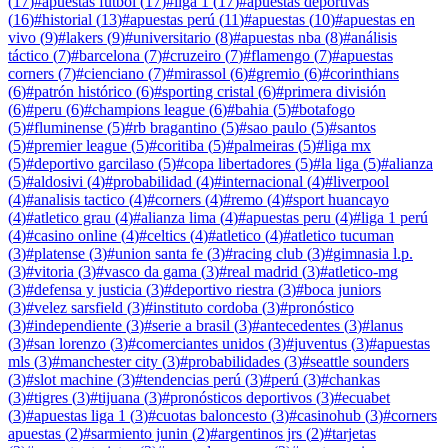
(
17
)
#
apuestas futbol
(
17
)
#
liga 1
(
17
)
#
apuestas deportivas
(
16
)
#
historial
(
13
)
#
apuestas perú
(
11
)
#
apuestas
(
10
)
#
apuestas en
vivo
(
9
)
#
lakers
(
9
)
#
universitario
(
8
)
#
apuestas nba
(
8
)
#
análisis
táctico
(
7
)
#
barcelona
(
7
)
#
cruzeiro
(
7
)
#
flamengo
(
7
)
#
apuestas
corners
(
7
)
#
cienciano
(
7
)
#
mirassol
(
6
)
#
gremio
(
6
)
#
corinthians
(
6
)
#
patrón histórico
(
6
)
#
sporting cristal
(
6
)
#
primera división
(
6
)
#
peru
(
6
)
#
champions league
(
6
)
#
bahia
(
5
)
#
botafogo
(
5
)
#
fluminense
(
5
)
#
rb bragantino
(
5
)
#
sao paulo
(
5
)
#
santos
(
5
)
#
premier league
(
5
)
#
coritiba
(
5
)
#
palmeiras
(
5
)
#
liga mx
(
5
)
#
deportivo garcilaso
(
5
)
#
copa libertadores
(
5
)
#
la liga
(
5
)
#
alianza
(
5
)
#
aldosivi
(
4
)
#
probabilidad
(
4
)
#
internacional
(
4
)
#
liverpool
(
4
)
#
analisis tactico
(
4
)
#
corners
(
4
)
#
remo
(
4
)
#
sport huancayo
(
4
)
#
atletico grau
(
4
)
#
alianza lima
(
4
)
#
apuestas peru
(
4
)
#
liga 1 perú
(
4
)
#
casino online
(
4
)
#
celtics
(
4
)
#
atletico
(
4
)
#
atletico tucuman
(
3
)
#
platense
(
3
)
#
union santa fe
(
3
)
#
racing club
(
3
)
#
gimnasia l.p.
(
3
)
#
vitoria
(
3
)
#
vasco da gama
(
3
)
#
real madrid
(
3
)
#
atletico-mg
(
3
)
#
defensa y justicia
(
3
)
#
deportivo riestra
(
3
)
#
boca juniors
(
3
)
#
velez sarsfield
(
3
)
#
instituto cordoba
(
3
)
#
pronóstico
(
3
)
#
independiente
(
3
)
#
serie a brasil
(
3
)
#
antecedentes
(
3
)
#
lanus
(
3
)
#
san lorenzo
(
3
)
#
comerciantes unidos
(
3
)
#
juventus
(
3
)
#
apuestas
mls
(
3
)
#
manchester city
(
3
)
#
probabilidades
(
3
)
#
seattle sounders
(
3
)
#
slot machine
(
3
)
#
tendencias perú
(
3
)
#
perú
(
3
)
#
chankas
(
3
)
#
tigres
(
3
)
#
tijuana
(
3
)
#
pronósticos deportivos
(
3
)
#
ecuabet
(
3
)
#
apuestas liga 1
(
3
)
#
cuotas baloncesto
(
3
)
#
casinohub
(
3
)
#
corners
apuestas
(
2
)
#
sarmiento junin
(
2
)
#
argentinos jrs
(
2
)
#
tarjetas