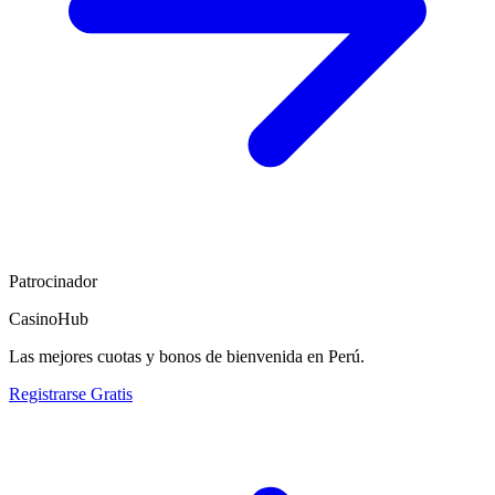
Patrocinador
CasinoHub
Las mejores cuotas y bonos de bienvenida en Perú.
Registrarse Gratis