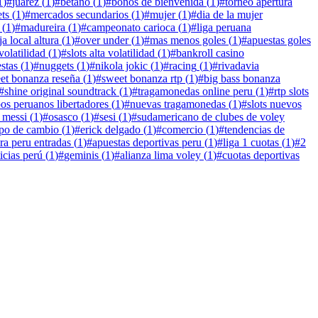
1
)
#
juarez
(
1
)
#
betano
(
1
)
#
bonos de bienvenida
(
1
)
#
torneo apertura
ts
(
1
)
#
mercados secundarios
(
1
)
#
mujer
(
1
)
#
dia de la mujer
(
1
)
#
madureira
(
1
)
#
campeonato carioca
(
1
)
#
liga peruana
ja local altura
(
1
)
#
over under
(
1
)
#
mas menos goles
(
1
)
#
apuestas goles
olatilidad
(
1
)
#
slots alta volatilidad
(
1
)
#
bankroll casino
stas
(
1
)
#
nuggets
(
1
)
#
nikola jokic
(
1
)
#
racing
(
1
)
#
rivadavia
et bonanza reseña
(
1
)
#
sweet bonanza rtp
(
1
)
#
big bass bonanza
#
shine original soundtrack
(
1
)
#
tragamonedas online peru
(
1
)
#
rtp slots
os peruanos libertadores
(
1
)
#
nuevas tragamonedas
(
1
)
#
slots nuevos
l messi
(
1
)
#
osasco
(
1
)
#
sesi
(
1
)
#
sudamericano de clubes de voley
ipo de cambio
(
1
)
#
erick delgado
(
1
)
#
comercio
(
1
)
#
tendencias de
ra peru entradas
(
1
)
#
apuestas deportivas peru
(
1
)
#
liga 1 cuotas
(
1
)
#
2
icias perú
(
1
)
#
geminis
(
1
)
#
alianza lima voley
(
1
)
#
cuotas deportivas