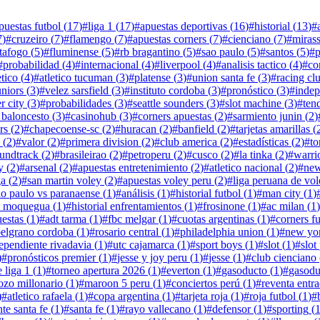
puestas futbol
(
17
)
#
liga 1
(
17
)
#
apuestas deportivas
(
16
)
#
historial
(
13
)
#
7
)
#
cruzeiro
(
7
)
#
flamengo
(
7
)
#
apuestas corners
(
7
)
#
cienciano
(
7
)
#
mirass
tafogo
(
5
)
#
fluminense
(
5
)
#
rb bragantino
(
5
)
#
sao paulo
(
5
)
#
santos
(
5
)
#
p
#
probabilidad
(
4
)
#
internacional
(
4
)
#
liverpool
(
4
)
#
analisis tactico
(
4
)
#
co
etico
(
4
)
#
atletico tucuman
(
3
)
#
platense
(
3
)
#
union santa fe
(
3
)
#
racing cl
uniors
(
3
)
#
velez sarsfield
(
3
)
#
instituto cordoba
(
3
)
#
pronóstico
(
3
)
#
indep
r city
(
3
)
#
probabilidades
(
3
)
#
seattle sounders
(
3
)
#
slot machine
(
3
)
#
ten
 baloncesto
(
3
)
#
casinohub
(
3
)
#
corners apuestas
(
2
)
#
sarmiento junin
(
2
)
rs
(
2
)
#
chapecoense-sc
(
2
)
#
huracan
(
2
)
#
banfield
(
2
)
#
tarjetas amarillas
(
(
2
)
#
valor
(
2
)
#
primera division
(
2
)
#
club america
(
2
)
#
estadísticas
(
2
)
#
to
oundtrack
(
2
)
#
brasileirao
(
2
)
#
petroperu
(
2
)
#
cusco
(
2
)
#
la tinka
(
2
)
#
warri
y
(
2
)
#
arsenal
(
2
)
#
apuestas entretenimiento
(
2
)
#
atletico nacional
(
2
)
#
new
ga
(
2
)
#
san martin voley
(
2
)
#
apuestas voley peru
(
2
)
#
liga peruana de vo
ao paulo vs paranaense
(
1
)
#
análisis
(
1
)
#
historial futbol
(
1
)
#
man city
(
1
)
v moquegua
(
1
)
#
historial enfrentamientos
(
1
)
#
frosinone
(
1
)
#
ac milan
(
1
)
uestas
(
1
)
#
adt tarma
(
1
)
#
fbc melgar
(
1
)
#
cuotas argentinas
(
1
)
#
corners f
elgrano cordoba
(
1
)
#
rosario central
(
1
)
#
philadelphia union
(
1
)
#
new yor
ependiente rivadavia
(
1
)
#
utc cajamarca
(
1
)
#
sport boys
(
1
)
#
slot
(
1
)
#
slot
)
#
pronósticos premier
(
1
)
#
jesse y joy peru
(
1
)
#
jesse
(
1
)
#
club cienciano
e liga 1
(
1
)
#
torneo apertura 2026
(
1
)
#
everton
(
1
)
#
gasoducto
(
1
)
#
gasodu
ozo millonario
(
1
)
#
maroon 5 peru
(
1
)
#
conciertos perú
(
1
)
#
reventa entr
)
#
atletico rafaela
(
1
)
#
copa argentina
(
1
)
#
tarjeta roja
(
1
)
#
roja futbol
(
1
)
#
te santa fe
(
1
)
#
santa fe
(
1
)
#
rayo vallecano
(
1
)
#
defensor
(
1
)
#
sporting
(