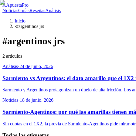
A
ApuestaPro
Noticias
Guías
Reseñas
Análisis
Inicio
›
#argentinos jrs
#
argentinos jrs
2
artículos
Análisis
·
24 de junio, 2026
Sarmiento vs Argentinos: el dato amarillo que el 1X2
Sarmiento y Argentinos protagonizan un duelo de alta fricción. Los a
Noticias
·
18 de junio, 2026
Sarmiento-Agentinos: por qué las amarillas tienen más
Sin cuotas en el 1X2, la previa de Sarmiento-Agentinos pide mirar otro 
Todas las etiquetas