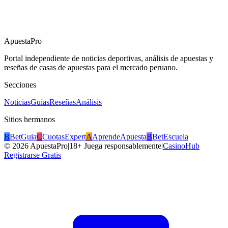
ApuestaPro
Portal independiente de noticias deportivas, análisis de apuestas y
reseñas de casas de apuestas para el mercado peruano.
Secciones
Noticias
Guías
Reseñas
Análisis
Sitios hermanos
B
BetGuia
C
CuotasExpert
A
AprendeApuesta
B
BetEscuela
©
2026
ApuestaPro
|
18+ Juega responsablemente
|
CasinoHub
Registrarse Gratis