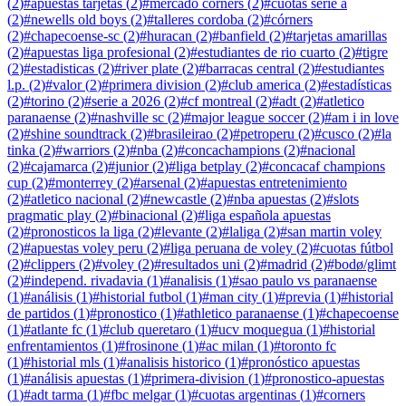
(
2
)
#
apuestas tarjetas
(
2
)
#
mercado corners
(
2
)
#
cuotas serie a
(
2
)
#
newells old boys
(
2
)
#
talleres cordoba
(
2
)
#
córners
(
2
)
#
chapecoense-sc
(
2
)
#
huracan
(
2
)
#
banfield
(
2
)
#
tarjetas amarillas
(
2
)
#
apuestas liga profesional
(
2
)
#
estudiantes de rio cuarto
(
2
)
#
tigre
(
2
)
#
estadisticas
(
2
)
#
river plate
(
2
)
#
barracas central
(
2
)
#
estudiantes
l.p.
(
2
)
#
valor
(
2
)
#
primera division
(
2
)
#
club america
(
2
)
#
estadísticas
(
2
)
#
torino
(
2
)
#
serie a 2026
(
2
)
#
cf montreal
(
2
)
#
adt
(
2
)
#
atletico
paranaense
(
2
)
#
nashville sc
(
2
)
#
major league soccer
(
2
)
#
am i in love
(
2
)
#
shine soundtrack
(
2
)
#
brasileirao
(
2
)
#
petroperu
(
2
)
#
cusco
(
2
)
#
la
tinka
(
2
)
#
warriors
(
2
)
#
nba
(
2
)
#
concachampions
(
2
)
#
nacional
(
2
)
#
cajamarca
(
2
)
#
junior
(
2
)
#
liga betplay
(
2
)
#
concacaf champions
cup
(
2
)
#
monterrey
(
2
)
#
arsenal
(
2
)
#
apuestas entretenimiento
(
2
)
#
atletico nacional
(
2
)
#
newcastle
(
2
)
#
nba apuestas
(
2
)
#
slots
pragmatic play
(
2
)
#
binacional
(
2
)
#
liga española apuestas
(
2
)
#
pronosticos la liga
(
2
)
#
levante
(
2
)
#
laliga
(
2
)
#
san martin voley
(
2
)
#
apuestas voley peru
(
2
)
#
liga peruana de voley
(
2
)
#
cuotas fútbol
(
2
)
#
clippers
(
2
)
#
voley
(
2
)
#
resultados uni
(
2
)
#
madrid
(
2
)
#
bodø/glimt
(
2
)
#
independ. rivadavia
(
1
)
#
analisis
(
1
)
#
sao paulo vs paranaense
(
1
)
#
análisis
(
1
)
#
historial futbol
(
1
)
#
man city
(
1
)
#
previa
(
1
)
#
historial
de partidos
(
1
)
#
pronostico
(
1
)
#
athletico paranaense
(
1
)
#
chapecoense
(
1
)
#
atlante fc
(
1
)
#
club queretaro
(
1
)
#
ucv moquegua
(
1
)
#
historial
enfrentamientos
(
1
)
#
frosinone
(
1
)
#
ac milan
(
1
)
#
toronto fc
(
1
)
#
historial mls
(
1
)
#
analisis historico
(
1
)
#
pronóstico apuestas
(
1
)
#
análisis apuestas
(
1
)
#
primera-division
(
1
)
#
pronostico-apuestas
(
1
)
#
adt tarma
(
1
)
#
fbc melgar
(
1
)
#
cuotas argentinas
(
1
)
#
corners