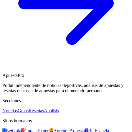
ApuestaPro
Portal independiente de noticias deportivas, análisis de apuestas y
reseñas de casas de apuestas para el mercado peruano.
Secciones
Noticias
Guías
Reseñas
Análisis
Sitios hermanos
B
BetGuia
C
CuotasExpert
A
AprendeApuesta
B
BetEscuela