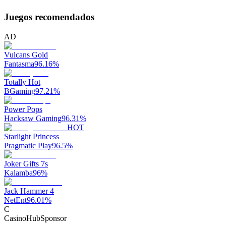
Juegos recomendados
AD
Vulcans Gold
Fantasma
96.16
%
Totally Hot
BGaming
97.21
%
Power Pops
Hacksaw Gaming
96.31
%
HOT
Starlight Princess
Pragmatic Play
96.5
%
Joker Gifts 7s
Kalamba
96
%
Jack Hammer 4
NetEnt
96.01
%
C
CasinoHub
Sponsor