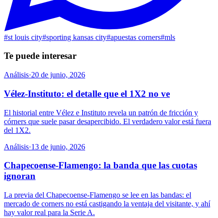
#
st louis city
#
sporting kansas city
#
apuestas corners
#
mls
Te puede interesar
Análisis
·
20 de junio, 2026
Vélez-Instituto: el detalle que el 1X2 no ve
El historial entre Vélez e Instituto revela un patrón de fricción y
córners que suele pasar desapercibido. El verdadero valor está fuera
del 1X2.
Análisis
·
13 de junio, 2026
Chapecoense-Flamengo: la banda que las cuotas
ignoran
La previa del Chapecoense-Flamengo se lee en las bandas: el
mercado de corners no está castigando la ventaja del visitante, y ahí
hay valor real para la Serie A.