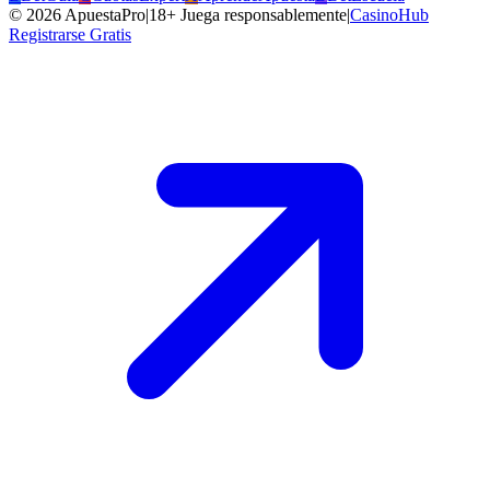
©
2026
ApuestaPro
|
18+ Juega responsablemente
|
CasinoHub
Registrarse Gratis