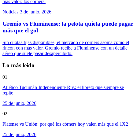
más valor: los corners.
Noticias
·
3 de junio, 2026
Gremio vs Fluminense: la pelota quieta puede pagar
más que el gol
Sin cuotas fijas disponibles, el mercado de corners asoma como el
rincón con más valor. Gremio recibe a Fluminense con un detalle
aéreo que suele pasar desapercibido.
Lo más leído
01
Atlético Tucumán-Independiente Riv.: el libreto que siempre se
repite
25 de junio, 2026
02
Platense vs Unión: por qué los córners hoy valen más que el 1X2
25 de junio, 2026