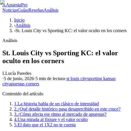
A
ApuestaPro
Noticias
Guías
Reseñas
Análisis
Inicio
›
Análisis
›
St. Louis City vs Sporting KC: el valor oculto en los corners
Análisis
St. Louis City vs Sporting KC: el valor
oculto en los corners
L
Lucía Paredes
·
5 de junio, 2026
·
5 min
de lectura
·
st louis city
sporting kansas
city
apuestas corners
Contenido del artículo
1.
La historia habla de un clásico de intensidad
2.
¿Qué detalle histórico pasa desapercibido en este cruce?
3.
¿Cómo afecta ese ritmo al mercado de apuestas?
4.
Una mirada al fixture y el valor oculto
5.
El dato que el 1X2 no te cuenta