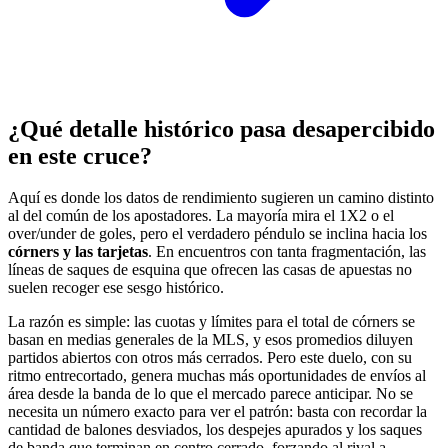
¿Qué detalle histórico pasa desapercibido
en este cruce?
Aquí es donde los datos de rendimiento sugieren un camino distinto
al del común de los apostadores. La mayoría mira el 1X2 o el
over/under de goles, pero el verdadero péndulo se inclina hacia los
córners y las tarjetas
. En encuentros con tanta fragmentación, las
líneas de saques de esquina que ofrecen las casas de apuestas no
suelen recoger ese sesgo histórico.
La razón es simple: las cuotas y límites para el total de córners se
basan en medias generales de la MLS, y esos promedios diluyen
partidos abiertos con otros más cerrados. Pero este duelo, con su
ritmo entrecortado, genera muchas más oportunidades de envíos al
área desde la banda de lo que el mercado parece anticipar. No se
necesita un número exacto para ver el patrón: basta con recordar la
cantidad de balones desviados, los despejes apurados y los saques
de banda que terminan en centro cerrado, forzando al rival a