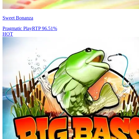
Sweet Bonanza
Pragmatic Play
RTP
96.51
%
HOT