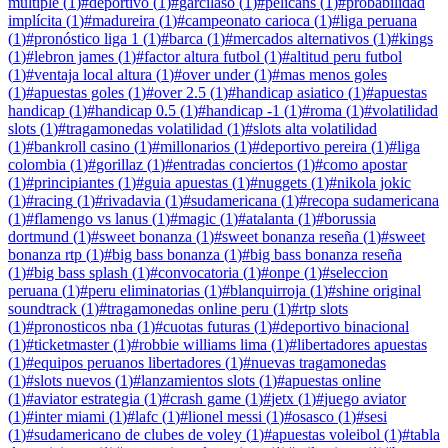
multiple
(
1
)
#
deportivo
(
1
)
#
garcilaso
(
1
)
#
pelicans
(
1
)
#
probabilidad
implícita
(
1
)
#
madureira
(
1
)
#
campeonato carioca
(
1
)
#
liga peruana
(
1
)
#
pronóstico liga 1
(
1
)
#
barca
(
1
)
#
mercados alternativos
(
1
)
#
kings
(
1
)
#
lebron james
(
1
)
#
factor altura futbol
(
1
)
#
altitud peru futbol
(
1
)
#
ventaja local altura
(
1
)
#
over under
(
1
)
#
mas menos goles
(
1
)
#
apuestas goles
(
1
)
#
over 2.5
(
1
)
#
handicap asiatico
(
1
)
#
apuestas
handicap
(
1
)
#
handicap 0.5
(
1
)
#
handicap -1
(
1
)
#
roma
(
1
)
#
volatilidad
slots
(
1
)
#
tragamonedas volatilidad
(
1
)
#
slots alta volatilidad
(
1
)
#
bankroll casino
(
1
)
#
millonarios
(
1
)
#
deportivo pereira
(
1
)
#
liga
colombia
(
1
)
#
gorillaz
(
1
)
#
entradas conciertos
(
1
)
#
como apostar
(
1
)
#
principiantes
(
1
)
#
guia apuestas
(
1
)
#
nuggets
(
1
)
#
nikola jokic
(
1
)
#
racing
(
1
)
#
rivadavia
(
1
)
#
sudamericana
(
1
)
#
recopa sudamericana
(
1
)
#
flamengo vs lanus
(
1
)
#
magic
(
1
)
#
atalanta
(
1
)
#
borussia
dortmund
(
1
)
#
sweet bonanza
(
1
)
#
sweet bonanza reseña
(
1
)
#
sweet
bonanza rtp
(
1
)
#
big bass bonanza
(
1
)
#
big bass bonanza reseña
(
1
)
#
big bass splash
(
1
)
#
convocatoria
(
1
)
#
onpe
(
1
)
#
seleccion
peruana
(
1
)
#
peru eliminatorias
(
1
)
#
blanquirroja
(
1
)
#
shine original
soundtrack
(
1
)
#
tragamonedas online peru
(
1
)
#
rtp slots
(
1
)
#
pronosticos nba
(
1
)
#
cuotas futuras
(
1
)
#
deportivo binacional
(
1
)
#
ticketmaster
(
1
)
#
robbie williams lima
(
1
)
#
libertadores apuestas
(
1
)
#
equipos peruanos libertadores
(
1
)
#
nuevas tragamonedas
(
1
)
#
slots nuevos
(
1
)
#
lanzamientos slots
(
1
)
#
apuestas online
(
1
)
#
aviator estrategia
(
1
)
#
crash game
(
1
)
#
jetx
(
1
)
#
juego aviator
(
1
)
#
inter miami
(
1
)
#
lafc
(
1
)
#
lionel messi
(
1
)
#
osasco
(
1
)
#
sesi
(
1
)
#
sudamericano de clubes de voley
(
1
)
#
apuestas voleibol
(
1
)
#
tabla