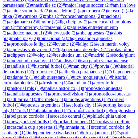
paranaense
(
2
)
#
nashville sc
(
2
)
#
major league soccer
(
2
)
#
am i in love
(
2
)
#
shine soundtrack
(
2
)
#
brasileirao
(
2
)
#
petroperu
(
2
)
#
cusco
(
2
)
#
la
tinka
(
2
)
#
warriors
(
2
)
#
nba
(
2
)
#
concachampions
(
2
)
#
nacional
(
2
)
#
cajamarca
(
2
)
#
junior
(
2
)
#
liga betplay
(
2
)
#
concacaf champions
cup
(
2
)
#
monterrey
(
2
)
#
arsenal
(
2
)
#
apuestas entretenimiento
(
2
)
#
atletico nacional
(
2
)
#
newcastle
(
2
)
#
nba apuestas
(
2
)
#
slots
pragmatic play
(
2
)
#
binacional
(
2
)
#
liga española apuestas
(
2
)
#
pronosticos la liga
(
2
)
#
levante
(
2
)
#
laliga
(
2
)
#
san martin voley
(
2
)
#
apuestas voley peru
(
2
)
#
liga peruana de voley
(
2
)
#
cuotas fútbol
(
2
)
#
clippers
(
2
)
#
voley
(
2
)
#
resultados uni
(
2
)
#
madrid
(
2
)
#
bodø/glimt
(
2
)
#
independ. rivadavia
(
1
)
#
analisis
(
1
)
#
sao paulo vs paranaense
(
1
)
#
análisis
(
1
)
#
historial futbol
(
1
)
#
man city
(
1
)
#
previa
(
1
)
#
historial
de partidos
(
1
)
#
pronostico
(
1
)
#
athletico paranaense
(
1
)
#
chapecoense
(
1
)
#
atlante fc
(
1
)
#
club queretaro
(
1
)
#
ucv moquegua
(
1
)
#
historial
enfrentamientos
(
1
)
#
frosinone
(
1
)
#
ac milan
(
1
)
#
toronto fc
(
1
)
#
historial mls
(
1
)
#
analisis historico
(
1
)
#
pronóstico apuestas
(
1
)
#
análisis apuestas
(
1
)
#
primera-division
(
1
)
#
pronostico-apuestas
(
1
)
#
adt tarma
(
1
)
#
fbc melgar
(
1
)
#
cuotas argentinas
(
1
)
#
corners
futbol
(
1
)
#
apuestas argentinas
(
1
)
#
st louis city
(
1
)
#
sporting kansas
city
(
1
)
#
mls
(
1
)
#
atlanta united
(
1
)
#
pronóstico futbol
(
1
)
#
prognostico
(
1
)
#
belgrano cordoba
(
1
)
#
rosario central
(
1
)
#
philadelphia union
(
1
)
#
new york red bulls
(
1
)
#
portland timbers
(
1
)
#
cuotas sin definir
(
1
)
#
cascadia cup apuestas
(
1
)
#
gimnasia m.
(
1
)
#
central cordoba de
santiago
(
1
)
#
independiente rivadavia
(
1
)
#
utc cajamarca
(
1
)
#
sport