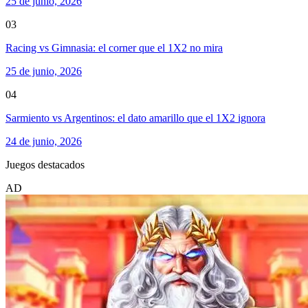
25 de junio, 2026
03
Racing vs Gimnasia: el corner que el 1X2 no mira
25 de junio, 2026
04
Sarmiento vs Argentinos: el dato amarillo que el 1X2 ignora
24 de junio, 2026
Juegos destacados
AD