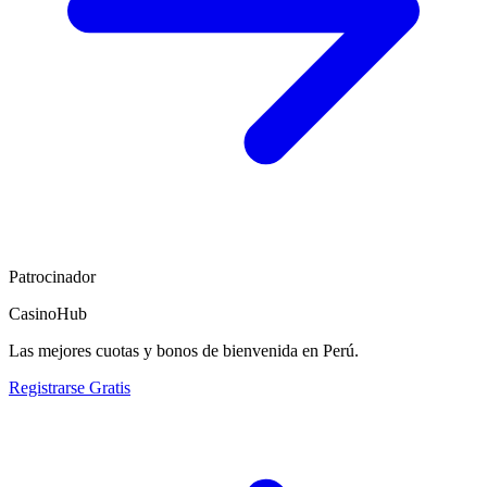
Patrocinador
CasinoHub
Las mejores cuotas y bonos de bienvenida en Perú.
Registrarse Gratis