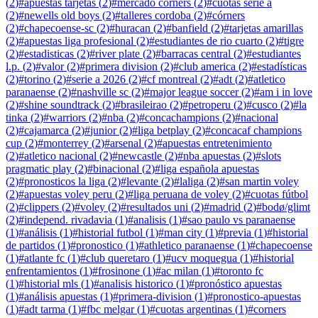
(
2
)
#
apuestas tarjetas
(
2
)
#
mercado corners
(
2
)
#
cuotas serie a
(
2
)
#
newells old boys
(
2
)
#
talleres cordoba
(
2
)
#
córners
(
2
)
#
chapecoense-sc
(
2
)
#
huracan
(
2
)
#
banfield
(
2
)
#
tarjetas amarillas
(
2
)
#
apuestas liga profesional
(
2
)
#
estudiantes de rio cuarto
(
2
)
#
tigre
(
2
)
#
estadisticas
(
2
)
#
river plate
(
2
)
#
barracas central
(
2
)
#
estudiantes
l.p.
(
2
)
#
valor
(
2
)
#
primera division
(
2
)
#
club america
(
2
)
#
estadísticas
(
2
)
#
torino
(
2
)
#
serie a 2026
(
2
)
#
cf montreal
(
2
)
#
adt
(
2
)
#
atletico
paranaense
(
2
)
#
nashville sc
(
2
)
#
major league soccer
(
2
)
#
am i in love
(
2
)
#
shine soundtrack
(
2
)
#
brasileirao
(
2
)
#
petroperu
(
2
)
#
cusco
(
2
)
#
la
tinka
(
2
)
#
warriors
(
2
)
#
nba
(
2
)
#
concachampions
(
2
)
#
nacional
(
2
)
#
cajamarca
(
2
)
#
junior
(
2
)
#
liga betplay
(
2
)
#
concacaf champions
cup
(
2
)
#
monterrey
(
2
)
#
arsenal
(
2
)
#
apuestas entretenimiento
(
2
)
#
atletico nacional
(
2
)
#
newcastle
(
2
)
#
nba apuestas
(
2
)
#
slots
pragmatic play
(
2
)
#
binacional
(
2
)
#
liga española apuestas
(
2
)
#
pronosticos la liga
(
2
)
#
levante
(
2
)
#
laliga
(
2
)
#
san martin voley
(
2
)
#
apuestas voley peru
(
2
)
#
liga peruana de voley
(
2
)
#
cuotas fútbol
(
2
)
#
clippers
(
2
)
#
voley
(
2
)
#
resultados uni
(
2
)
#
madrid
(
2
)
#
bodø/glimt
(
2
)
#
independ. rivadavia
(
1
)
#
analisis
(
1
)
#
sao paulo vs paranaense
(
1
)
#
análisis
(
1
)
#
historial futbol
(
1
)
#
man city
(
1
)
#
previa
(
1
)
#
historial
de partidos
(
1
)
#
pronostico
(
1
)
#
athletico paranaense
(
1
)
#
chapecoense
(
1
)
#
atlante fc
(
1
)
#
club queretaro
(
1
)
#
ucv moquegua
(
1
)
#
historial
enfrentamientos
(
1
)
#
frosinone
(
1
)
#
ac milan
(
1
)
#
toronto fc
(
1
)
#
historial mls
(
1
)
#
analisis historico
(
1
)
#
pronóstico apuestas
(
1
)
#
análisis apuestas
(
1
)
#
primera-division
(
1
)
#
pronostico-apuestas
(
1
)
#
adt tarma
(
1
)
#
fbc melgar
(
1
)
#
cuotas argentinas
(
1
)
#
corners