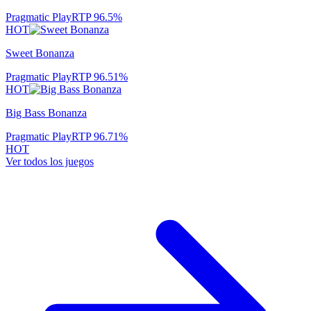
Pragmatic Play
RTP
96.5
%
HOT
Sweet Bonanza
Pragmatic Play
RTP
96.51
%
HOT
Big Bass Bonanza
Pragmatic Play
RTP
96.71
%
HOT
Ver todos los juegos