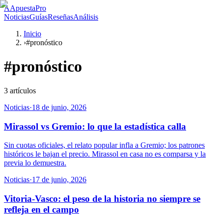
A
ApuestaPro
Noticias
Guías
Reseñas
Análisis
Inicio
›
#pronóstico
#
pronóstico
3
artículos
Noticias
·
18 de junio, 2026
Mirassol vs Gremio: lo que la estadística calla
Sin cuotas oficiales, el relato popular infla a Gremio; los patrones
históricos le bajan el precio. Mirassol en casa no es comparsa y la
previa lo demuestra.
Noticias
·
17 de junio, 2026
Vitoria-Vasco: el peso de la historia no siempre se
refleja en el campo