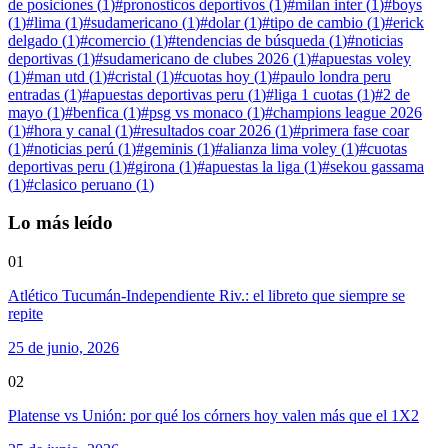
de posiciones
(
1
)
#
pronosticos deportivos
(
1
)
#
milan inter
(
1
)
#
boys
(
1
)
#
lima
(
1
)
#
sudamericano
(
1
)
#
dolar
(
1
)
#
tipo de cambio
(
1
)
#
erick
delgado
(
1
)
#
comercio
(
1
)
#
tendencias de búsqueda
(
1
)
#
noticias
deportivas
(
1
)
#
sudamericano de clubes 2026
(
1
)
#
apuestas voley
(
1
)
#
man utd
(
1
)
#
cristal
(
1
)
#
cuotas hoy
(
1
)
#
paulo londra peru
entradas
(
1
)
#
apuestas deportivas peru
(
1
)
#
liga 1 cuotas
(
1
)
#
2 de
mayo
(
1
)
#
benfica
(
1
)
#
psg vs monaco
(
1
)
#
champions league 2026
(
1
)
#
hora y canal
(
1
)
#
resultados coar 2026
(
1
)
#
primera fase coar
(
1
)
#
noticias perú
(
1
)
#
geminis
(
1
)
#
alianza lima voley
(
1
)
#
cuotas
deportivas peru
(
1
)
#
girona
(
1
)
#
apuestas la liga
(
1
)
#
sekou gassama
(
1
)
#
clasico peruano
(
1
)
Lo más leído
01
Atlético Tucumán-Independiente Riv.: el libreto que siempre se
repite
25 de junio, 2026
02
Platense vs Unión: por qué los córners hoy valen más que el 1X2