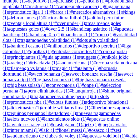
multiple
(
1
)
#
deportivo
(
1
)
#
garcilaso
(
1
)
#
pelicans
(
1
)
#
probabilidad
implícita
(
1
)
#
madureira
(
1
)
#
campeonato carioca
(
1
)
#
liga peruana
(
1
)
#
pronóstico liga 1
(
1
)
#
barca
(
1
)
#
mercados alternativos
(
1
)
#
kings
(
1
)
#
lebron james
(
1
)
#
factor altura futbol
(
1
)
#
altitud peru futbol
(
1
)
#
ventaja local altura
(
1
)
#
over under
(
1
)
#
mas menos goles
(
1
)
#
apuestas goles
(
1
)
#
over 2.5
(
1
)
#
handicap asiatico
(
1
)
#
apuestas
handicap
(
1
)
#
handicap 0.5
(
1
)
#
handicap -1
(
1
)
#
roma
(
1
)
#
volatilidad
slots
(
1
)
#
tragamonedas volatilidad
(
1
)
#
slots alta volatilidad
(
1
)
#
bankroll casino
(
1
)
#
millonarios
(
1
)
#
deportivo pereira
(
1
)
#
liga
colombia
(
1
)
#
gorillaz
(
1
)
#
entradas conciertos
(
1
)
#
como apostar
(
1
)
#
principiantes
(
1
)
#
guia apuestas
(
1
)
#
nuggets
(
1
)
#
nikola jokic
(
1
)
#
racing
(
1
)
#
rivadavia
(
1
)
#
sudamericana
(
1
)
#
recopa sudamericana
(
1
)
#
flamengo vs lanus
(
1
)
#
magic
(
1
)
#
atalanta
(
1
)
#
borussia
dortmund
(
1
)
#
sweet bonanza
(
1
)
#
sweet bonanza reseña
(
1
)
#
sweet
bonanza rtp
(
1
)
#
big bass bonanza
(
1
)
#
big bass bonanza reseña
(
1
)
#
big bass splash
(
1
)
#
convocatoria
(
1
)
#
onpe
(
1
)
#
seleccion
peruana
(
1
)
#
peru eliminatorias
(
1
)
#
blanquirroja
(
1
)
#
shine original
soundtrack
(
1
)
#
tragamonedas online peru
(
1
)
#
rtp slots
(
1
)
#
pronosticos nba
(
1
)
#
cuotas futuras
(
1
)
#
deportivo binacional
(
1
)
#
ticketmaster
(
1
)
#
robbie williams lima
(
1
)
#
libertadores apuestas
(
1
)
#
equipos peruanos libertadores
(
1
)
#
nuevas tragamonedas
(
1
)
#
slots nuevos
(
1
)
#
lanzamientos slots
(
1
)
#
apuestas online
(
1
)
#
aviator estrategia
(
1
)
#
crash game
(
1
)
#
jetx
(
1
)
#
juego aviator
(
1
)
#
inter miami
(
1
)
#
lafc
(
1
)
#
lionel messi
(
1
)
#
osasco
(
1
)
#
sesi
(
1
)
#
sudamericano de clubes de voley
(
1
)
#
apuestas voleibol
(
1
)
#
tabla