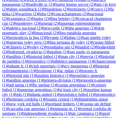
paranaense
(
2
)
#
nashville sc
(
2
)
#
major league soccer
(
2
)
#
am i in love
(
2
)
#
shine soundtrack
(
2
)
#
brasileirao
(
2
)
#
petroperu
(
2
)
#
cusco
(
2
)
#
la
tinka
(
2
)
#
warriors
(
2
)
#
nba
(
2
)
#
concachampions
(
2
)
#
nacional
(
2
)
#
cajamarca
(
2
)
#
junior
(
2
)
#
liga betplay
(
2
)
#
concacaf champions
cup
(
2
)
#
monterrey
(
2
)
#
arsenal
(
2
)
#
apuestas entretenimiento
(
2
)
#
atletico nacional
(
2
)
#
newcastle
(
2
)
#
nba apuestas
(
2
)
#
slots
pragmatic play
(
2
)
#
binacional
(
2
)
#
liga española apuestas
(
2
)
#
pronosticos la liga
(
2
)
#
levante
(
2
)
#
laliga
(
2
)
#
san martin voley
(
2
)
#
apuestas voley peru
(
2
)
#
liga peruana de voley
(
2
)
#
cuotas fútbol
(
2
)
#
clippers
(
2
)
#
voley
(
2
)
#
resultados uni
(
2
)
#
madrid
(
2
)
#
bodø/glimt
(
2
)
#
independ. rivadavia
(
1
)
#
analisis
(
1
)
#
sao paulo vs paranaense
(
1
)
#
análisis
(
1
)
#
historial futbol
(
1
)
#
man city
(
1
)
#
previa
(
1
)
#
historial
de partidos
(
1
)
#
pronostico
(
1
)
#
athletico paranaense
(
1
)
#
chapecoense
(
1
)
#
atlante fc
(
1
)
#
club queretaro
(
1
)
#
ucv moquegua
(
1
)
#
historial
enfrentamientos
(
1
)
#
frosinone
(
1
)
#
ac milan
(
1
)
#
toronto fc
(
1
)
#
historial mls
(
1
)
#
analisis historico
(
1
)
#
pronóstico apuestas
(
1
)
#
análisis apuestas
(
1
)
#
primera-division
(
1
)
#
pronostico-apuestas
(
1
)
#
adt tarma
(
1
)
#
fbc melgar
(
1
)
#
cuotas argentinas
(
1
)
#
corners
futbol
(
1
)
#
apuestas argentinas
(
1
)
#
st louis city
(
1
)
#
sporting kansas
city
(
1
)
#
mls
(
1
)
#
atlanta united
(
1
)
#
pronóstico futbol
(
1
)
#
prognostico
(
1
)
#
belgrano cordoba
(
1
)
#
rosario central
(
1
)
#
philadelphia union
(
1
)
#
new york red bulls
(
1
)
#
portland timbers
(
1
)
#
cuotas sin definir
(
1
)
#
cascadia cup apuestas
(
1
)
#
gimnasia m.
(
1
)
#
central cordoba de
santiago
(
1
)
#
independiente rivadavia
(
1
)
#
utc cajamarca
(
1
)
#
sport