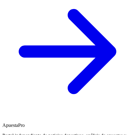
ApuestaPro