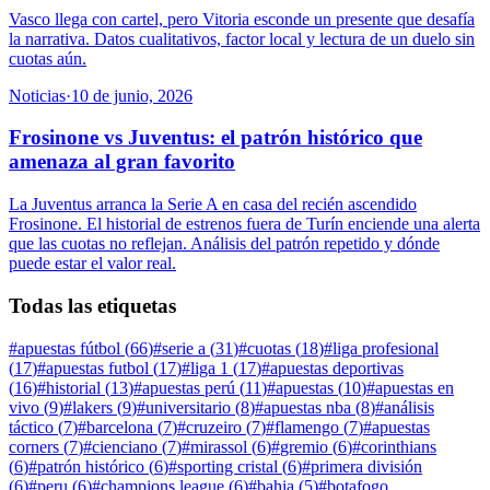
Vasco llega con cartel, pero Vitoria esconde un presente que desafía
la narrativa. Datos cualitativos, factor local y lectura de un duelo sin
cuotas aún.
Noticias
·
10 de junio, 2026
Frosinone vs Juventus: el patrón histórico que
amenaza al gran favorito
La Juventus arranca la Serie A en casa del recién ascendido
Frosinone. El historial de estrenos fuera de Turín enciende una alerta
que las cuotas no reflejan. Análisis del patrón repetido y dónde
puede estar el valor real.
Todas las etiquetas
#
apuestas fútbol
(
66
)
#
serie a
(
31
)
#
cuotas
(
18
)
#
liga profesional
(
17
)
#
apuestas futbol
(
17
)
#
liga 1
(
17
)
#
apuestas deportivas
(
16
)
#
historial
(
13
)
#
apuestas perú
(
11
)
#
apuestas
(
10
)
#
apuestas en
vivo
(
9
)
#
lakers
(
9
)
#
universitario
(
8
)
#
apuestas nba
(
8
)
#
análisis
táctico
(
7
)
#
barcelona
(
7
)
#
cruzeiro
(
7
)
#
flamengo
(
7
)
#
apuestas
corners
(
7
)
#
cienciano
(
7
)
#
mirassol
(
6
)
#
gremio
(
6
)
#
corinthians
(
6
)
#
patrón histórico
(
6
)
#
sporting cristal
(
6
)
#
primera división
(
6
)
#
peru
(
6
)
#
champions league
(
6
)
#
bahia
(
5
)
#
botafogo