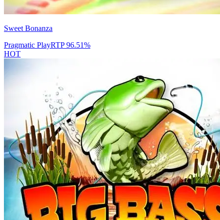
Sweet Bonanza
Pragmatic Play
RTP
96.51
%
HOT