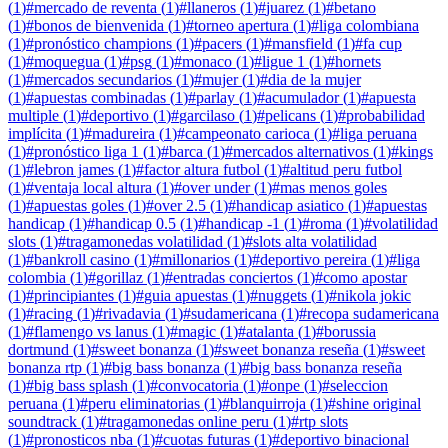
(
1
)
#
mercado de reventa
(
1
)
#
llaneros
(
1
)
#
juarez
(
1
)
#
betano
(
1
)
#
bonos de bienvenida
(
1
)
#
torneo apertura
(
1
)
#
liga colombiana
(
1
)
#
pronóstico champions
(
1
)
#
pacers
(
1
)
#
mansfield
(
1
)
#
fa cup
(
1
)
#
moquegua
(
1
)
#
psg
(
1
)
#
monaco
(
1
)
#
ligue 1
(
1
)
#
hornets
(
1
)
#
mercados secundarios
(
1
)
#
mujer
(
1
)
#
dia de la mujer
(
1
)
#
apuestas combinadas
(
1
)
#
parlay
(
1
)
#
acumulador
(
1
)
#
apuesta
multiple
(
1
)
#
deportivo
(
1
)
#
garcilaso
(
1
)
#
pelicans
(
1
)
#
probabilidad
implícita
(
1
)
#
madureira
(
1
)
#
campeonato carioca
(
1
)
#
liga peruana
(
1
)
#
pronóstico liga 1
(
1
)
#
barca
(
1
)
#
mercados alternativos
(
1
)
#
kings
(
1
)
#
lebron james
(
1
)
#
factor altura futbol
(
1
)
#
altitud peru futbol
(
1
)
#
ventaja local altura
(
1
)
#
over under
(
1
)
#
mas menos goles
(
1
)
#
apuestas goles
(
1
)
#
over 2.5
(
1
)
#
handicap asiatico
(
1
)
#
apuestas
handicap
(
1
)
#
handicap 0.5
(
1
)
#
handicap -1
(
1
)
#
roma
(
1
)
#
volatilidad
slots
(
1
)
#
tragamonedas volatilidad
(
1
)
#
slots alta volatilidad
(
1
)
#
bankroll casino
(
1
)
#
millonarios
(
1
)
#
deportivo pereira
(
1
)
#
liga
colombia
(
1
)
#
gorillaz
(
1
)
#
entradas conciertos
(
1
)
#
como apostar
(
1
)
#
principiantes
(
1
)
#
guia apuestas
(
1
)
#
nuggets
(
1
)
#
nikola jokic
(
1
)
#
racing
(
1
)
#
rivadavia
(
1
)
#
sudamericana
(
1
)
#
recopa sudamericana
(
1
)
#
flamengo vs lanus
(
1
)
#
magic
(
1
)
#
atalanta
(
1
)
#
borussia
dortmund
(
1
)
#
sweet bonanza
(
1
)
#
sweet bonanza reseña
(
1
)
#
sweet
bonanza rtp
(
1
)
#
big bass bonanza
(
1
)
#
big bass bonanza reseña
(
1
)
#
big bass splash
(
1
)
#
convocatoria
(
1
)
#
onpe
(
1
)
#
seleccion
peruana
(
1
)
#
peru eliminatorias
(
1
)
#
blanquirroja
(
1
)
#
shine original
soundtrack
(
1
)
#
tragamonedas online peru
(
1
)
#
rtp slots
(
1
)
#
pronosticos nba
(
1
)
#
cuotas futuras
(
1
)
#
deportivo binacional