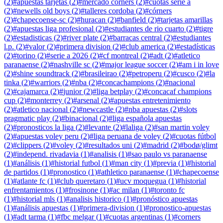
(
2
)
#
apuestas tarjetas
(
2
)
#
mercado corners
(
2
)
#
cuotas serie a
(
2
)
#
newells old boys
(
2
)
#
talleres cordoba
(
2
)
#
córners
(
2
)
#
chapecoense-sc
(
2
)
#
huracan
(
2
)
#
banfield
(
2
)
#
tarjetas amarillas
(
2
)
#
apuestas liga profesional
(
2
)
#
estudiantes de rio cuarto
(
2
)
#
tigre
(
2
)
#
estadisticas
(
2
)
#
river plate
(
2
)
#
barracas central
(
2
)
#
estudiantes
l.p.
(
2
)
#
valor
(
2
)
#
primera division
(
2
)
#
club america
(
2
)
#
estadísticas
(
2
)
#
torino
(
2
)
#
serie a 2026
(
2
)
#
cf montreal
(
2
)
#
adt
(
2
)
#
atletico
paranaense
(
2
)
#
nashville sc
(
2
)
#
major league soccer
(
2
)
#
am i in love
(
2
)
#
shine soundtrack
(
2
)
#
brasileirao
(
2
)
#
petroperu
(
2
)
#
cusco
(
2
)
#
la
tinka
(
2
)
#
warriors
(
2
)
#
nba
(
2
)
#
concachampions
(
2
)
#
nacional
(
2
)
#
cajamarca
(
2
)
#
junior
(
2
)
#
liga betplay
(
2
)
#
concacaf champions
cup
(
2
)
#
monterrey
(
2
)
#
arsenal
(
2
)
#
apuestas entretenimiento
(
2
)
#
atletico nacional
(
2
)
#
newcastle
(
2
)
#
nba apuestas
(
2
)
#
slots
pragmatic play
(
2
)
#
binacional
(
2
)
#
liga española apuestas
(
2
)
#
pronosticos la liga
(
2
)
#
levante
(
2
)
#
laliga
(
2
)
#
san martin voley
(
2
)
#
apuestas voley peru
(
2
)
#
liga peruana de voley
(
2
)
#
cuotas fútbol
(
2
)
#
clippers
(
2
)
#
voley
(
2
)
#
resultados uni
(
2
)
#
madrid
(
2
)
#
bodø/glimt
(
2
)
#
independ. rivadavia
(
1
)
#
analisis
(
1
)
#
sao paulo vs paranaense
(
1
)
#
análisis
(
1
)
#
historial futbol
(
1
)
#
man city
(
1
)
#
previa
(
1
)
#
historial
de partidos
(
1
)
#
pronostico
(
1
)
#
athletico paranaense
(
1
)
#
chapecoense
(
1
)
#
atlante fc
(
1
)
#
club queretaro
(
1
)
#
ucv moquegua
(
1
)
#
historial
enfrentamientos
(
1
)
#
frosinone
(
1
)
#
ac milan
(
1
)
#
toronto fc
(
1
)
#
historial mls
(
1
)
#
analisis historico
(
1
)
#
pronóstico apuestas
(
1
)
#
análisis apuestas
(
1
)
#
primera-division
(
1
)
#
pronostico-apuestas
(
1
)
#
adt tarma
(
1
)
#
fbc melgar
(
1
)
#
cuotas argentinas
(
1
)
#
corners