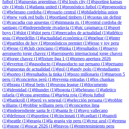
futbol
(
1
)
#
apuestas argentinas
(
1
)
#
st louis city
(
1
)
#
sporting kansas
city
(
1
)
#
mls
(
1
)
#
atlanta united
(
1
)
#
pronóstico futbol
(
1
)
#
prognostico
(
1
)
#
belgrano cordoba
(
1
)
#
rosario central
(
1
)
#
philadelphia union
(
1
)
#
new york red bulls
(
1
)
#
portland timbers
(
1
)
#
cuotas sin definir
(
1
)
#
cascadia cup apuestas
(
1
)
#
gimnasia m.
(
1
)
#
central cordoba de
santiago
(
1
)
#
independiente rivadavia
(
1
)
#
utc cajamarca
(
1
)
#
sport
boys
(
1
)
#
slot
(
1
)
#
slot peru
(
1
)
#
mercados de actualidad
(
1
)
#
atlético
grau
(
1
)
#
medellin
(
1
)
#
actualidad económica
(
1
)
#
melgar
(
1
)
#
inter
(
1
)
#
partidos de hoy
(
1
)
#
pronósticos premier
(
1
)
#
jesse y joy peru
(
1
)
#
jesse
(
1
)
#
club cienciano
(
1
)
#
tinka
(
1
)
#
resultados
(
1
)
#
nuevo
aeropuerto jorge chavez
(
1
)
#
aeropuerto internacional jorge chavez
(
1
)
#
jorge chavez
(
1
)
#
fixture liga 1
(
1
)
#
torneo apertura 2026
(
1
)
#
everton
(
1
)
#
gasoducto
(
1
)
#
gasoducto sur peruano
(
1
)
#
peruano
(
1
)
#
apuestas de actualidad
(
1
)
#
gol
(
1
)
#
andy polo
(
1
)
#
estudiantes
(
1
)
#
sorteo
(
1
)
#
resultados la tinka
(
1
)
#
pozo millonario
(
1
)
#
maroon 5
peru
(
1
)
#
conciertos perú
(
1
)
#
reventa entradas
(
1
)
#
los chankas
(
1
)
#
braga
(
1
)
#
real betis
(
1
)
#
europa league
(
1
)
#
documento
(
1
)
#
identidad
(
1
)
#
thunder
(
1
)
#
bogota
(
1
)
#
belgrano
(
1
)
#
atletico
rafaela
(
1
)
#
copa argentina
(
1
)
#
tarjeta roja
(
1
)
#
roja futbol
(
1
)
#
bankroll
(
1
)
#
perú vs senegal
(
1
)
#
selección peruana
(
1
)
#
robbie
williams
(
1
)
#
robbie williams peru
(
1
)
#
conciertos lima
(
1
)
#
independiente santa fe
(
1
)
#
santa fe
(
1
)
#
rayo vallecano
(
1
)
#
defensor
(
1
)
#
sporting
(
1
)
#
cincinnati
(
1
)
#
cagliari
(
1
)
#
napoli
(
1
)
#
seattle
(
1
)
#
granja
(
1
)
#
la granja vip peru
(
1
)
#
cruz azul
(
1
)
#
emma
(
1
)
#
stone
(
1
)
#
oscar 2026
(
1
)
#
bravos
(
1
)
#
entretenimiento peru