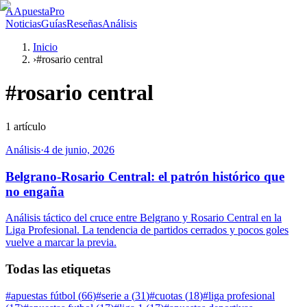
A
ApuestaPro
Noticias
Guías
Reseñas
Análisis
Inicio
›
#rosario central
#
rosario central
1
artículo
Análisis
·
4 de junio, 2026
Belgrano-Rosario Central: el patrón histórico que
no engaña
Análisis táctico del cruce entre Belgrano y Rosario Central en la
Liga Profesional. La tendencia de partidos cerrados y pocos goles
vuelve a marcar la previa.
Todas las etiquetas
#
apuestas fútbol
(
66
)
#
serie a
(
31
)
#
cuotas
(
18
)
#
liga profesional