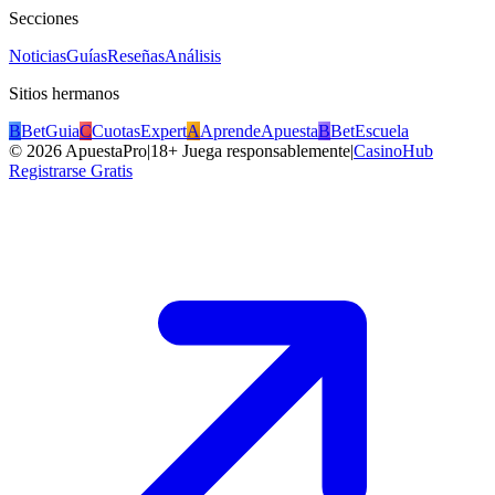
Secciones
Noticias
Guías
Reseñas
Análisis
Sitios hermanos
B
BetGuia
C
CuotasExpert
A
AprendeApuesta
B
BetEscuela
©
2026
ApuestaPro
|
18+ Juega responsablemente
|
CasinoHub
Registrarse Gratis