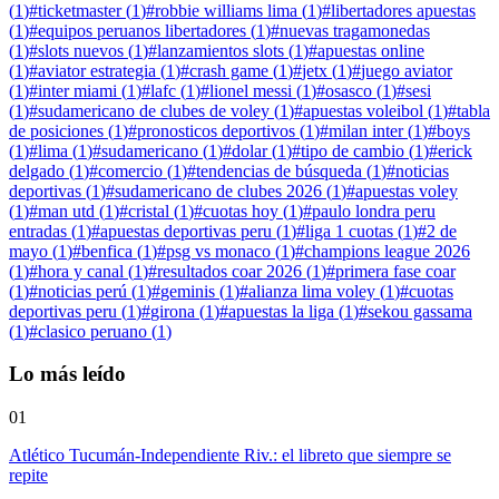
(
1
)
#
ticketmaster
(
1
)
#
robbie williams lima
(
1
)
#
libertadores apuestas
(
1
)
#
equipos peruanos libertadores
(
1
)
#
nuevas tragamonedas
(
1
)
#
slots nuevos
(
1
)
#
lanzamientos slots
(
1
)
#
apuestas online
(
1
)
#
aviator estrategia
(
1
)
#
crash game
(
1
)
#
jetx
(
1
)
#
juego aviator
(
1
)
#
inter miami
(
1
)
#
lafc
(
1
)
#
lionel messi
(
1
)
#
osasco
(
1
)
#
sesi
(
1
)
#
sudamericano de clubes de voley
(
1
)
#
apuestas voleibol
(
1
)
#
tabla
de posiciones
(
1
)
#
pronosticos deportivos
(
1
)
#
milan inter
(
1
)
#
boys
(
1
)
#
lima
(
1
)
#
sudamericano
(
1
)
#
dolar
(
1
)
#
tipo de cambio
(
1
)
#
erick
delgado
(
1
)
#
comercio
(
1
)
#
tendencias de búsqueda
(
1
)
#
noticias
deportivas
(
1
)
#
sudamericano de clubes 2026
(
1
)
#
apuestas voley
(
1
)
#
man utd
(
1
)
#
cristal
(
1
)
#
cuotas hoy
(
1
)
#
paulo londra peru
entradas
(
1
)
#
apuestas deportivas peru
(
1
)
#
liga 1 cuotas
(
1
)
#
2 de
mayo
(
1
)
#
benfica
(
1
)
#
psg vs monaco
(
1
)
#
champions league 2026
(
1
)
#
hora y canal
(
1
)
#
resultados coar 2026
(
1
)
#
primera fase coar
(
1
)
#
noticias perú
(
1
)
#
geminis
(
1
)
#
alianza lima voley
(
1
)
#
cuotas
deportivas peru
(
1
)
#
girona
(
1
)
#
apuestas la liga
(
1
)
#
sekou gassama
(
1
)
#
clasico peruano
(
1
)
Lo más leído
01
Atlético Tucumán-Independiente Riv.: el libreto que siempre se
repite