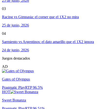
25 de junio, 2026
03
Racing vs Gimnasia: el corner que el 1X2 no mira
25 de junio, 2026
04
Sarmiento vs Argentinos: el dato amarillo que el 1X2 ignora
24 de junio, 2026
Juegos destacados
AD
Gates of Olympus
Pragmatic Play
RTP
96.5
%
HOT
Sweet Bonanza
Pragmatic Play
RTP
96.51
%