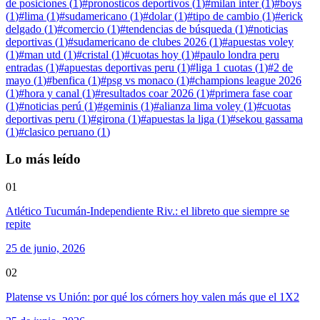
de posiciones
(
1
)
#
pronosticos deportivos
(
1
)
#
milan inter
(
1
)
#
boys
(
1
)
#
lima
(
1
)
#
sudamericano
(
1
)
#
dolar
(
1
)
#
tipo de cambio
(
1
)
#
erick
delgado
(
1
)
#
comercio
(
1
)
#
tendencias de búsqueda
(
1
)
#
noticias
deportivas
(
1
)
#
sudamericano de clubes 2026
(
1
)
#
apuestas voley
(
1
)
#
man utd
(
1
)
#
cristal
(
1
)
#
cuotas hoy
(
1
)
#
paulo londra peru
entradas
(
1
)
#
apuestas deportivas peru
(
1
)
#
liga 1 cuotas
(
1
)
#
2 de
mayo
(
1
)
#
benfica
(
1
)
#
psg vs monaco
(
1
)
#
champions league 2026
(
1
)
#
hora y canal
(
1
)
#
resultados coar 2026
(
1
)
#
primera fase coar
(
1
)
#
noticias perú
(
1
)
#
geminis
(
1
)
#
alianza lima voley
(
1
)
#
cuotas
deportivas peru
(
1
)
#
girona
(
1
)
#
apuestas la liga
(
1
)
#
sekou gassama
(
1
)
#
clasico peruano
(
1
)
Lo más leído
01
Atlético Tucumán-Independiente Riv.: el libreto que siempre se
repite
25 de junio, 2026
02
Platense vs Unión: por qué los córners hoy valen más que el 1X2