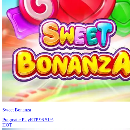
Sweet Bonanza
Pragmatic Play
RTP
96.51
%
HOT