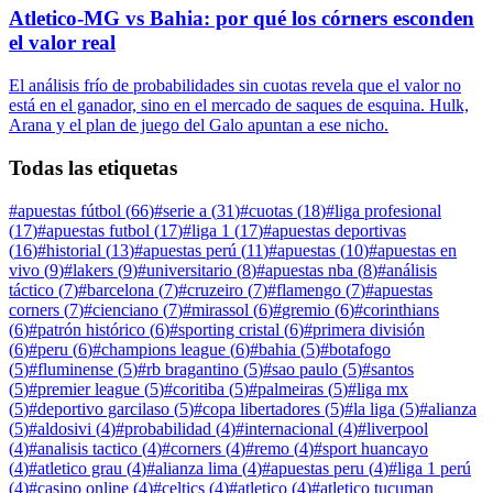
Atletico-MG vs Bahia: por qué los córners esconden
el valor real
El análisis frío de probabilidades sin cuotas revela que el valor no
está en el ganador, sino en el mercado de saques de esquina. Hulk,
Arana y el plan de juego del Galo apuntan a ese nicho.
Todas las etiquetas
#
apuestas fútbol
(
66
)
#
serie a
(
31
)
#
cuotas
(
18
)
#
liga profesional
(
17
)
#
apuestas futbol
(
17
)
#
liga 1
(
17
)
#
apuestas deportivas
(
16
)
#
historial
(
13
)
#
apuestas perú
(
11
)
#
apuestas
(
10
)
#
apuestas en
vivo
(
9
)
#
lakers
(
9
)
#
universitario
(
8
)
#
apuestas nba
(
8
)
#
análisis
táctico
(
7
)
#
barcelona
(
7
)
#
cruzeiro
(
7
)
#
flamengo
(
7
)
#
apuestas
corners
(
7
)
#
cienciano
(
7
)
#
mirassol
(
6
)
#
gremio
(
6
)
#
corinthians
(
6
)
#
patrón histórico
(
6
)
#
sporting cristal
(
6
)
#
primera división
(
6
)
#
peru
(
6
)
#
champions league
(
6
)
#
bahia
(
5
)
#
botafogo
(
5
)
#
fluminense
(
5
)
#
rb bragantino
(
5
)
#
sao paulo
(
5
)
#
santos
(
5
)
#
premier league
(
5
)
#
coritiba
(
5
)
#
palmeiras
(
5
)
#
liga mx
(
5
)
#
deportivo garcilaso
(
5
)
#
copa libertadores
(
5
)
#
la liga
(
5
)
#
alianza
(
5
)
#
aldosivi
(
4
)
#
probabilidad
(
4
)
#
internacional
(
4
)
#
liverpool
(
4
)
#
analisis tactico
(
4
)
#
corners
(
4
)
#
remo
(
4
)
#
sport huancayo
(
4
)
#
atletico grau
(
4
)
#
alianza lima
(
4
)
#
apuestas peru
(
4
)
#
liga 1 perú
(
4
)
#
casino online
(
4
)
#
celtics
(
4
)
#
atletico
(
4
)
#
atletico tucuman