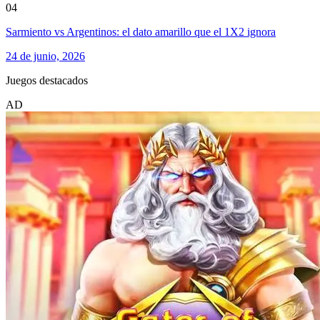
04
Sarmiento vs Argentinos: el dato amarillo que el 1X2 ignora
24 de junio, 2026
Juegos destacados
AD