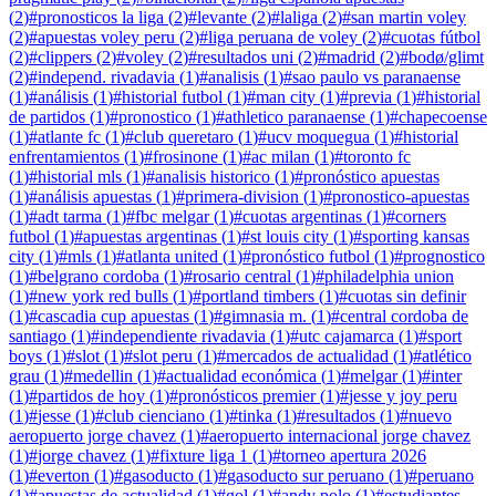
(
2
)
#
pronosticos la liga
(
2
)
#
levante
(
2
)
#
laliga
(
2
)
#
san martin voley
(
2
)
#
apuestas voley peru
(
2
)
#
liga peruana de voley
(
2
)
#
cuotas fútbol
(
2
)
#
clippers
(
2
)
#
voley
(
2
)
#
resultados uni
(
2
)
#
madrid
(
2
)
#
bodø/glimt
(
2
)
#
independ. rivadavia
(
1
)
#
analisis
(
1
)
#
sao paulo vs paranaense
(
1
)
#
análisis
(
1
)
#
historial futbol
(
1
)
#
man city
(
1
)
#
previa
(
1
)
#
historial
de partidos
(
1
)
#
pronostico
(
1
)
#
athletico paranaense
(
1
)
#
chapecoense
(
1
)
#
atlante fc
(
1
)
#
club queretaro
(
1
)
#
ucv moquegua
(
1
)
#
historial
enfrentamientos
(
1
)
#
frosinone
(
1
)
#
ac milan
(
1
)
#
toronto fc
(
1
)
#
historial mls
(
1
)
#
analisis historico
(
1
)
#
pronóstico apuestas
(
1
)
#
análisis apuestas
(
1
)
#
primera-division
(
1
)
#
pronostico-apuestas
(
1
)
#
adt tarma
(
1
)
#
fbc melgar
(
1
)
#
cuotas argentinas
(
1
)
#
corners
futbol
(
1
)
#
apuestas argentinas
(
1
)
#
st louis city
(
1
)
#
sporting kansas
city
(
1
)
#
mls
(
1
)
#
atlanta united
(
1
)
#
pronóstico futbol
(
1
)
#
prognostico
(
1
)
#
belgrano cordoba
(
1
)
#
rosario central
(
1
)
#
philadelphia union
(
1
)
#
new york red bulls
(
1
)
#
portland timbers
(
1
)
#
cuotas sin definir
(
1
)
#
cascadia cup apuestas
(
1
)
#
gimnasia m.
(
1
)
#
central cordoba de
santiago
(
1
)
#
independiente rivadavia
(
1
)
#
utc cajamarca
(
1
)
#
sport
boys
(
1
)
#
slot
(
1
)
#
slot peru
(
1
)
#
mercados de actualidad
(
1
)
#
atlético
grau
(
1
)
#
medellin
(
1
)
#
actualidad económica
(
1
)
#
melgar
(
1
)
#
inter
(
1
)
#
partidos de hoy
(
1
)
#
pronósticos premier
(
1
)
#
jesse y joy peru
(
1
)
#
jesse
(
1
)
#
club cienciano
(
1
)
#
tinka
(
1
)
#
resultados
(
1
)
#
nuevo
aeropuerto jorge chavez
(
1
)
#
aeropuerto internacional jorge chavez
(
1
)
#
jorge chavez
(
1
)
#
fixture liga 1
(
1
)
#
torneo apertura 2026
(
1
)
#
everton
(
1
)
#
gasoducto
(
1
)
#
gasoducto sur peruano
(
1
)
#
peruano
(
1
)
#
apuestas de actualidad
(
1
)
#
gol
(
1
)
#
andy polo
(
1
)
#
estudiantes