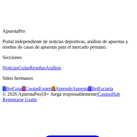
ApuestaPro
Portal independiente de noticias deportivas, análisis de apuestas y
reseñas de casas de apuestas para el mercado peruano.
Secciones
Noticias
Guías
Reseñas
Análisis
Sitios hermanos
B
BetGuia
C
CuotasExpert
A
AprendeApuesta
B
BetEscuela
©
2026
ApuestaPro
|
18+ Juega responsablemente
|
CasinoHub
Registrarse Gratis