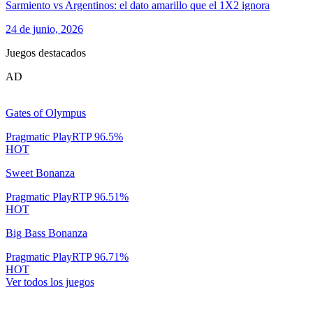
Sarmiento vs Argentinos: el dato amarillo que el 1X2 ignora
24 de junio, 2026
Juegos destacados
AD
Gates of Olympus
Pragmatic Play
RTP
96.5
%
HOT
Sweet Bonanza
Pragmatic Play
RTP
96.51
%
HOT
Big Bass Bonanza
Pragmatic Play
RTP
96.71
%
HOT
Ver todos los juegos