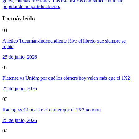
goles, muchas fricciones. Las estadísticas contradicen el relato
popular de un partido abierto.
Lo más leído
01
Atlético Tucumán-Independiente Riv.: el libreto que siempre se
repite
25 de junio, 2026
02
Platense vs Unión: por qué los córners hoy valen más que el 1X2
25 de junio, 2026
03
Racing vs Gimnasia: el corner que el 1X2 no mira
25 de junio, 2026
04