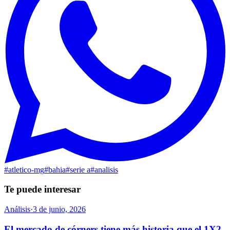
#
atletico-mg
#
bahia
#
serie a
#
analisis
Te puede interesar
Análisis
·
3 de junio, 2026
El mercado de córners tiene más historia que el 1X2