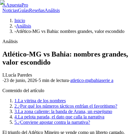
A
ApuestaPro
Noticias
Guías
Reseñas
Análisis
Inicio
›
Análisis
›
Atlético-MG vs Bahia: nombres grandes, valor escondido
Análisis
Atlético-MG vs Bahia: nombres grandes,
valor escondido
L
Lucía Paredes
·
23 de junio, 2026
·
5 min
de lectura
·
atletico-mg
bahia
serie a
Contenido del artículo
1.
La vitrina de los nombres
2.
¿Por qué los números tácticos enfrían el favoritismo?
3.
La zona caliente: la banda de Arana, un espejismo
4.
La pelota parada, el dato que calla la narrativa
5.
¿Conviene apostar contra la narrativa?
El triunfo del Atlético Mineiro se vende como un libreto cantado.