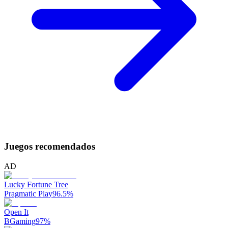
Juegos recomendados
AD
Lucky Fortune Tree
Pragmatic Play
96.5
%
Open It
BGaming
97
%