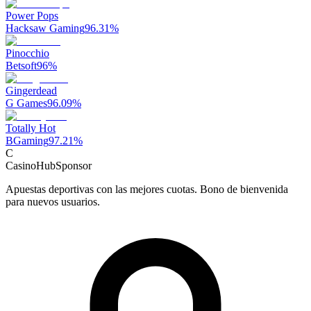
Power Pops
Hacksaw Gaming
96.31
%
Pinocchio
Betsoft
96
%
Gingerdead
G Games
96.09
%
Totally Hot
BGaming
97.21
%
C
CasinoHub
Sponsor
Apuestas deportivas con las mejores cuotas. Bono de bienvenida
para nuevos usuarios.