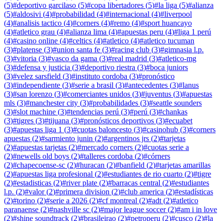
(
5
)
#
deportivo garcilaso
(
5
)
#
copa libertadores
(
5
)
#
la liga
(
5
)
#
alianza
(
5
)
#
aldosivi
(
4
)
#
probabilidad
(
4
)
#
internacional
(
4
)
#
liverpool
(
4
)
#
analisis tactico
(
4
)
#
corners
(
4
)
#
remo
(
4
)
#
sport huancayo
(
4
)
#
atletico grau
(
4
)
#
alianza lima
(
4
)
#
apuestas peru
(
4
)
#
liga 1 perú
(
4
)
#
casino online
(
4
)
#
celtics
(
4
)
#
atletico
(
4
)
#
atletico tucuman
(
3
)
#
platense
(
3
)
#
union santa fe
(
3
)
#
racing club
(
3
)
#
gimnasia l.p.
(
3
)
#
vitoria
(
3
)
#
vasco da gama
(
3
)
#
real madrid
(
3
)
#
atletico-mg
(
3
)
#
defensa y justicia
(
3
)
#
deportivo riestra
(
3
)
#
boca juniors
(
3
)
#
velez sarsfield
(
3
)
#
instituto cordoba
(
3
)
#
pronóstico
(
3
)
#
independiente
(
3
)
#
serie a brasil
(
3
)
#
antecedentes
(
3
)
#
lanus
(
3
)
#
san lorenzo
(
3
)
#
comerciantes unidos
(
3
)
#
juventus
(
3
)
#
apuestas
mls
(
3
)
#
manchester city
(
3
)
#
probabilidades
(
3
)
#
seattle sounders
(
3
)
#
slot machine
(
3
)
#
tendencias perú
(
3
)
#
perú
(
3
)
#
chankas
(
3
)
#
tigres
(
3
)
#
tijuana
(
3
)
#
pronósticos deportivos
(
3
)
#
ecuabet
(
3
)
#
apuestas liga 1
(
3
)
#
cuotas baloncesto
(
3
)
#
casinohub
(
3
)
#
corners
apuestas
(
2
)
#
sarmiento junin
(
2
)
#
argentinos jrs
(
2
)
#
tarjetas
(
2
)
#
apuestas tarjetas
(
2
)
#
mercado corners
(
2
)
#
cuotas serie a
(
2
)
#
newells old boys
(
2
)
#
talleres cordoba
(
2
)
#
córners
(
2
)
#
chapecoense-sc
(
2
)
#
huracan
(
2
)
#
banfield
(
2
)
#
tarjetas amarillas
(
2
)
#
apuestas liga profesional
(
2
)
#
estudiantes de rio cuarto
(
2
)
#
tigre
(
2
)
#
estadisticas
(
2
)
#
river plate
(
2
)
#
barracas central
(
2
)
#
estudiantes
l.p.
(
2
)
#
valor
(
2
)
#
primera division
(
2
)
#
club america
(
2
)
#
estadísticas
(
2
)
#
torino
(
2
)
#
serie a 2026
(
2
)
#
cf montreal
(
2
)
#
adt
(
2
)
#
atletico
paranaense
(
2
)
#
nashville sc
(
2
)
#
major league soccer
(
2
)
#
am i in love
(
2
)
#
shine soundtrack
(
2
)
#
brasileirao
(
2
)
#
petroperu
(
2
)
#
cusco
(
2
)
#
la