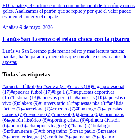
El Granate y el Ciclón se miden con un historial de fricción y pocos
goles. Analizamos el patrón que se repite y por qué el valor puede
estar en el under y el empate.
Análisis
·
9 de mayo, 2026
Lanús-San Lorenzo: el relato choca con la pizarra
Lanús vs San Lorenzo pide menos relato y más lectura táctica:
bandas, balón parado y mercados que conviene esperar antes de
apostar.
Todas las etiquetas
#
apuestas fútbol
(
66
)
#
serie a
(
31
)
#
cuotas
(
18
)
#
liga profesional
(
17
)
#
apuestas futbol
(
17
)
#
liga 1
(
17
)
#
apuestas deportivas
(
16
)
#
historial
(
13
)
#
apuestas perú
(
11
)
#
apuestas
(
10
)
#
apuestas en
vivo
(
9
)
#
lakers
(
9
)
#
universitario
(
8
)
#
apuestas nba
(
8
)
#
análisis
táctico
(
7
)
#
barcelona
(
7
)
#
cruzeiro
(
7
)
#
flamengo
(
7
)
#
apuestas
corners
(
7
)
#
cienciano
(
7
)
#
mirassol
(
6
)
#
gremio
(
6
)
#
corinthians
(
6
)
#
patrón histórico
(
6
)
#
sporting cristal
(
6
)
#
primera división
(
6
)
#
peru
(
6
)
#
champions league
(
6
)
#
bahia
(
5
)
#
botafogo
(
5
)
#
fluminense
(
5
)
#
rb bragantino
(
5
)
#
sao paulo
(
5
)
#
santos
(
5
)
#
premier league
(
5
)
#
coritiba
(
5
)
#
palmeiras
(
5
)
#
liga mx