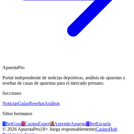
ApuestaPro
Portal independiente de noticias deportivas, análisis de apuestas y
reseñas de casas de apuestas para el mercado peruano.
Secciones
Noticias
Guías
Reseñas
Análisis
Sitios hermanos
B
BetGuia
C
CuotasExpert
A
AprendeApuesta
B
BetEscuela
©
2026
ApuestaPro
|
18+ Juega responsablemente
|
CasinoHub