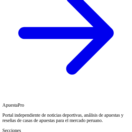
ApuestaPro
Portal independiente de noticias deportivas, análisis de apuestas y
reseñas de casas de apuestas para el mercado peruano.
Secciones