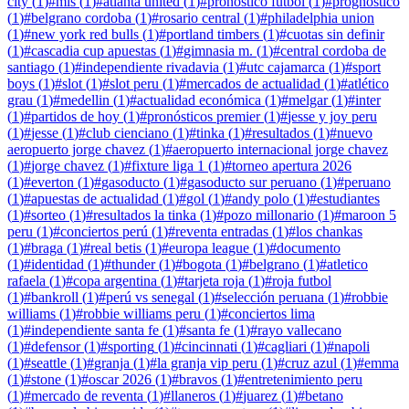
city
(
1
)
#
mls
(
1
)
#
atlanta united
(
1
)
#
pronóstico futbol
(
1
)
#
prognostico
(
1
)
#
belgrano cordoba
(
1
)
#
rosario central
(
1
)
#
philadelphia union
(
1
)
#
new york red bulls
(
1
)
#
portland timbers
(
1
)
#
cuotas sin definir
(
1
)
#
cascadia cup apuestas
(
1
)
#
gimnasia m.
(
1
)
#
central cordoba de
santiago
(
1
)
#
independiente rivadavia
(
1
)
#
utc cajamarca
(
1
)
#
sport
boys
(
1
)
#
slot
(
1
)
#
slot peru
(
1
)
#
mercados de actualidad
(
1
)
#
atlético
grau
(
1
)
#
medellin
(
1
)
#
actualidad económica
(
1
)
#
melgar
(
1
)
#
inter
(
1
)
#
partidos de hoy
(
1
)
#
pronósticos premier
(
1
)
#
jesse y joy peru
(
1
)
#
jesse
(
1
)
#
club cienciano
(
1
)
#
tinka
(
1
)
#
resultados
(
1
)
#
nuevo
aeropuerto jorge chavez
(
1
)
#
aeropuerto internacional jorge chavez
(
1
)
#
jorge chavez
(
1
)
#
fixture liga 1
(
1
)
#
torneo apertura 2026
(
1
)
#
everton
(
1
)
#
gasoducto
(
1
)
#
gasoducto sur peruano
(
1
)
#
peruano
(
1
)
#
apuestas de actualidad
(
1
)
#
gol
(
1
)
#
andy polo
(
1
)
#
estudiantes
(
1
)
#
sorteo
(
1
)
#
resultados la tinka
(
1
)
#
pozo millonario
(
1
)
#
maroon 5
peru
(
1
)
#
conciertos perú
(
1
)
#
reventa entradas
(
1
)
#
los chankas
(
1
)
#
braga
(
1
)
#
real betis
(
1
)
#
europa league
(
1
)
#
documento
(
1
)
#
identidad
(
1
)
#
thunder
(
1
)
#
bogota
(
1
)
#
belgrano
(
1
)
#
atletico
rafaela
(
1
)
#
copa argentina
(
1
)
#
tarjeta roja
(
1
)
#
roja futbol
(
1
)
#
bankroll
(
1
)
#
perú vs senegal
(
1
)
#
selección peruana
(
1
)
#
robbie
williams
(
1
)
#
robbie williams peru
(
1
)
#
conciertos lima
(
1
)
#
independiente santa fe
(
1
)
#
santa fe
(
1
)
#
rayo vallecano
(
1
)
#
defensor
(
1
)
#
sporting
(
1
)
#
cincinnati
(
1
)
#
cagliari
(
1
)
#
napoli
(
1
)
#
seattle
(
1
)
#
granja
(
1
)
#
la granja vip peru
(
1
)
#
cruz azul
(
1
)
#
emma
(
1
)
#
stone
(
1
)
#
oscar 2026
(
1
)
#
bravos
(
1
)
#
entretenimiento peru
(
1
)
#
mercado de reventa
(
1
)
#
llaneros
(
1
)
#
juarez
(
1
)
#
betano