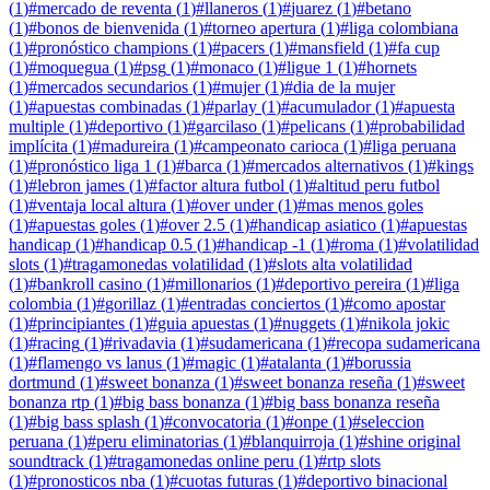
(
1
)
#
mercado de reventa
(
1
)
#
llaneros
(
1
)
#
juarez
(
1
)
#
betano
(
1
)
#
bonos de bienvenida
(
1
)
#
torneo apertura
(
1
)
#
liga colombiana
(
1
)
#
pronóstico champions
(
1
)
#
pacers
(
1
)
#
mansfield
(
1
)
#
fa cup
(
1
)
#
moquegua
(
1
)
#
psg
(
1
)
#
monaco
(
1
)
#
ligue 1
(
1
)
#
hornets
(
1
)
#
mercados secundarios
(
1
)
#
mujer
(
1
)
#
dia de la mujer
(
1
)
#
apuestas combinadas
(
1
)
#
parlay
(
1
)
#
acumulador
(
1
)
#
apuesta
multiple
(
1
)
#
deportivo
(
1
)
#
garcilaso
(
1
)
#
pelicans
(
1
)
#
probabilidad
implícita
(
1
)
#
madureira
(
1
)
#
campeonato carioca
(
1
)
#
liga peruana
(
1
)
#
pronóstico liga 1
(
1
)
#
barca
(
1
)
#
mercados alternativos
(
1
)
#
kings
(
1
)
#
lebron james
(
1
)
#
factor altura futbol
(
1
)
#
altitud peru futbol
(
1
)
#
ventaja local altura
(
1
)
#
over under
(
1
)
#
mas menos goles
(
1
)
#
apuestas goles
(
1
)
#
over 2.5
(
1
)
#
handicap asiatico
(
1
)
#
apuestas
handicap
(
1
)
#
handicap 0.5
(
1
)
#
handicap -1
(
1
)
#
roma
(
1
)
#
volatilidad
slots
(
1
)
#
tragamonedas volatilidad
(
1
)
#
slots alta volatilidad
(
1
)
#
bankroll casino
(
1
)
#
millonarios
(
1
)
#
deportivo pereira
(
1
)
#
liga
colombia
(
1
)
#
gorillaz
(
1
)
#
entradas conciertos
(
1
)
#
como apostar
(
1
)
#
principiantes
(
1
)
#
guia apuestas
(
1
)
#
nuggets
(
1
)
#
nikola jokic
(
1
)
#
racing
(
1
)
#
rivadavia
(
1
)
#
sudamericana
(
1
)
#
recopa sudamericana
(
1
)
#
flamengo vs lanus
(
1
)
#
magic
(
1
)
#
atalanta
(
1
)
#
borussia
dortmund
(
1
)
#
sweet bonanza
(
1
)
#
sweet bonanza reseña
(
1
)
#
sweet
bonanza rtp
(
1
)
#
big bass bonanza
(
1
)
#
big bass bonanza reseña
(
1
)
#
big bass splash
(
1
)
#
convocatoria
(
1
)
#
onpe
(
1
)
#
seleccion
peruana
(
1
)
#
peru eliminatorias
(
1
)
#
blanquirroja
(
1
)
#
shine original
soundtrack
(
1
)
#
tragamonedas online peru
(
1
)
#
rtp slots
(
1
)
#
pronosticos nba
(
1
)
#
cuotas futuras
(
1
)
#
deportivo binacional