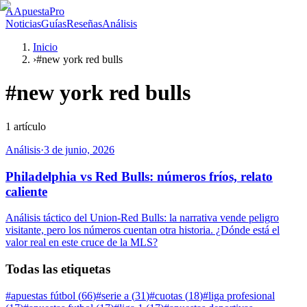
A
ApuestaPro
Noticias
Guías
Reseñas
Análisis
Inicio
›
#new york red bulls
#
new york red bulls
1
artículo
Análisis
·
3 de junio, 2026
Philadelphia vs Red Bulls: números fríos, relato
caliente
Análisis táctico del Union-Red Bulls: la narrativa vende peligro
visitante, pero los números cuentan otra historia. ¿Dónde está el
valor real en este cruce de la MLS?
Todas las etiquetas
#
apuestas fútbol
(
66
)
#
serie a
(
31
)
#
cuotas
(
18
)
#
liga profesional