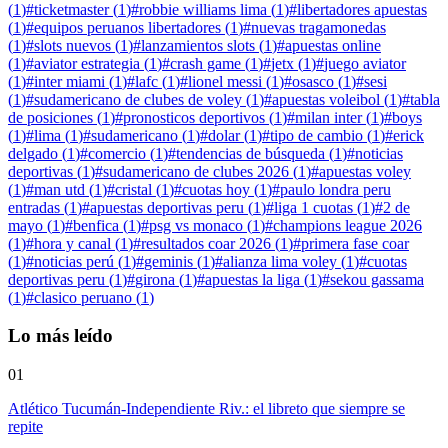
(
1
)
#
ticketmaster
(
1
)
#
robbie williams lima
(
1
)
#
libertadores apuestas
(
1
)
#
equipos peruanos libertadores
(
1
)
#
nuevas tragamonedas
(
1
)
#
slots nuevos
(
1
)
#
lanzamientos slots
(
1
)
#
apuestas online
(
1
)
#
aviator estrategia
(
1
)
#
crash game
(
1
)
#
jetx
(
1
)
#
juego aviator
(
1
)
#
inter miami
(
1
)
#
lafc
(
1
)
#
lionel messi
(
1
)
#
osasco
(
1
)
#
sesi
(
1
)
#
sudamericano de clubes de voley
(
1
)
#
apuestas voleibol
(
1
)
#
tabla
de posiciones
(
1
)
#
pronosticos deportivos
(
1
)
#
milan inter
(
1
)
#
boys
(
1
)
#
lima
(
1
)
#
sudamericano
(
1
)
#
dolar
(
1
)
#
tipo de cambio
(
1
)
#
erick
delgado
(
1
)
#
comercio
(
1
)
#
tendencias de búsqueda
(
1
)
#
noticias
deportivas
(
1
)
#
sudamericano de clubes 2026
(
1
)
#
apuestas voley
(
1
)
#
man utd
(
1
)
#
cristal
(
1
)
#
cuotas hoy
(
1
)
#
paulo londra peru
entradas
(
1
)
#
apuestas deportivas peru
(
1
)
#
liga 1 cuotas
(
1
)
#
2 de
mayo
(
1
)
#
benfica
(
1
)
#
psg vs monaco
(
1
)
#
champions league 2026
(
1
)
#
hora y canal
(
1
)
#
resultados coar 2026
(
1
)
#
primera fase coar
(
1
)
#
noticias perú
(
1
)
#
geminis
(
1
)
#
alianza lima voley
(
1
)
#
cuotas
deportivas peru
(
1
)
#
girona
(
1
)
#
apuestas la liga
(
1
)
#
sekou gassama
(
1
)
#
clasico peruano
(
1
)
Lo más leído
01
Atlético Tucumán-Independiente Riv.: el libreto que siempre se
repite