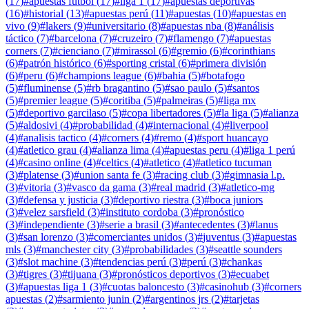
(
17
)
#
apuestas futbol
(
17
)
#
liga 1
(
17
)
#
apuestas deportivas
(
16
)
#
historial
(
13
)
#
apuestas perú
(
11
)
#
apuestas
(
10
)
#
apuestas en
vivo
(
9
)
#
lakers
(
9
)
#
universitario
(
8
)
#
apuestas nba
(
8
)
#
análisis
táctico
(
7
)
#
barcelona
(
7
)
#
cruzeiro
(
7
)
#
flamengo
(
7
)
#
apuestas
corners
(
7
)
#
cienciano
(
7
)
#
mirassol
(
6
)
#
gremio
(
6
)
#
corinthians
(
6
)
#
patrón histórico
(
6
)
#
sporting cristal
(
6
)
#
primera división
(
6
)
#
peru
(
6
)
#
champions league
(
6
)
#
bahia
(
5
)
#
botafogo
(
5
)
#
fluminense
(
5
)
#
rb bragantino
(
5
)
#
sao paulo
(
5
)
#
santos
(
5
)
#
premier league
(
5
)
#
coritiba
(
5
)
#
palmeiras
(
5
)
#
liga mx
(
5
)
#
deportivo garcilaso
(
5
)
#
copa libertadores
(
5
)
#
la liga
(
5
)
#
alianza
(
5
)
#
aldosivi
(
4
)
#
probabilidad
(
4
)
#
internacional
(
4
)
#
liverpool
(
4
)
#
analisis tactico
(
4
)
#
corners
(
4
)
#
remo
(
4
)
#
sport huancayo
(
4
)
#
atletico grau
(
4
)
#
alianza lima
(
4
)
#
apuestas peru
(
4
)
#
liga 1 perú
(
4
)
#
casino online
(
4
)
#
celtics
(
4
)
#
atletico
(
4
)
#
atletico tucuman
(
3
)
#
platense
(
3
)
#
union santa fe
(
3
)
#
racing club
(
3
)
#
gimnasia l.p.
(
3
)
#
vitoria
(
3
)
#
vasco da gama
(
3
)
#
real madrid
(
3
)
#
atletico-mg
(
3
)
#
defensa y justicia
(
3
)
#
deportivo riestra
(
3
)
#
boca juniors
(
3
)
#
velez sarsfield
(
3
)
#
instituto cordoba
(
3
)
#
pronóstico
(
3
)
#
independiente
(
3
)
#
serie a brasil
(
3
)
#
antecedentes
(
3
)
#
lanus
(
3
)
#
san lorenzo
(
3
)
#
comerciantes unidos
(
3
)
#
juventus
(
3
)
#
apuestas
mls
(
3
)
#
manchester city
(
3
)
#
probabilidades
(
3
)
#
seattle sounders
(
3
)
#
slot machine
(
3
)
#
tendencias perú
(
3
)
#
perú
(
3
)
#
chankas
(
3
)
#
tigres
(
3
)
#
tijuana
(
3
)
#
pronósticos deportivos
(
3
)
#
ecuabet
(
3
)
#
apuestas liga 1
(
3
)
#
cuotas baloncesto
(
3
)
#
casinohub
(
3
)
#
corners
apuestas
(
2
)
#
sarmiento junin
(
2
)
#
argentinos jrs
(
2
)
#
tarjetas