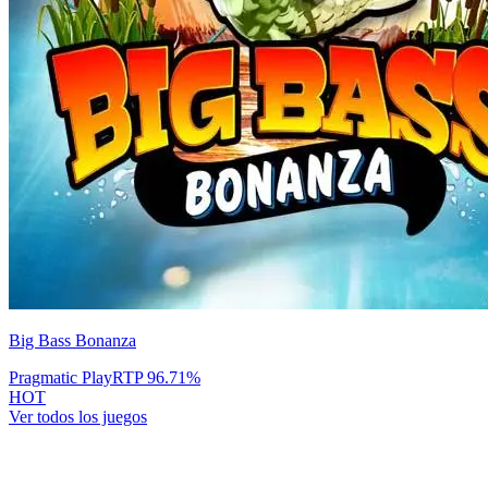
Big Bass Bonanza
Pragmatic Play
RTP
96.71
%
HOT
Ver todos los juegos