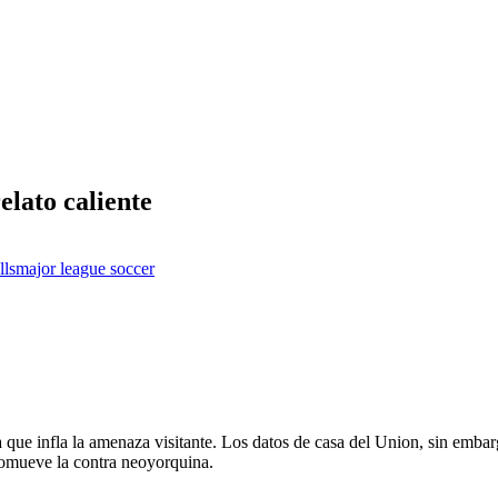
elato caliente
lls
major league soccer
ue infla la amenaza visitante. Los datos de casa del Union, sin embarg
promueve la contra neoyorquina.