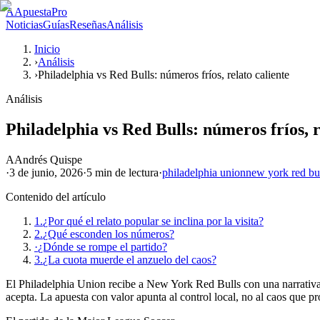
A
ApuestaPro
Noticias
Guías
Reseñas
Análisis
Inicio
›
Análisis
›
Philadelphia vs Red Bulls: números fríos, relato caliente
Análisis
Philadelphia vs Red Bulls: números fríos, r
A
Andrés Quispe
·
3 de junio, 2026
·
5 min
de lectura
·
philadelphia union
new york red bu
Contenido del artículo
1.
¿Por qué el relato popular se inclina por la visita?
2.
¿Qué esconden los números?
·
¿Dónde se rompe el partido?
3.
¿La cuota muerde el anzuelo del caos?
El Philadelphia Union recibe a New York Red Bulls con una narrativa q
acepta. La apuesta con valor apunta al control local, no al caos que 