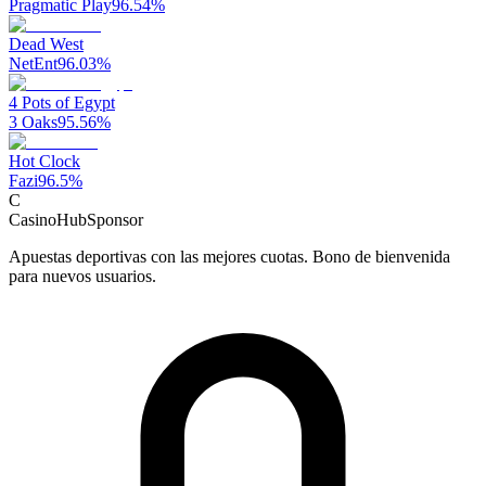
Pragmatic Play
96.54
%
Dead West
NetEnt
96.03
%
4 Pots of Egypt
3 Oaks
95.56
%
Hot Clock
Fazi
96.5
%
C
CasinoHub
Sponsor
Apuestas deportivas con las mejores cuotas. Bono de bienvenida
para nuevos usuarios.