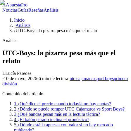
A
ApuestaPro
Noticias
Guías
Reseñas
Análisis
Inicio
›
Análisis
›
UTC-Boys: la pizarra pesa más que el relato
Análisis
UTC-Boys: la pizarra pesa más que el
relato
L
Lucía Paredes
·
10 de mayo, 2026
·
6 min
de lectura
·
utc cajamarca
sport boys
primera
división
Contenido del artículo
1.
¿Qué dice el precio cuando todavía no hay cuotas?
2.
¿Dónde se puede romper UTC Cajamarca vs Sport Boys?
3.
¿Qué bandas pesan más en la lectura táctica?
4.
¿El balón parado inclina el pronóstico?
5.
¿Dónde está la apuesta con valor si no hay mercado
publicado?