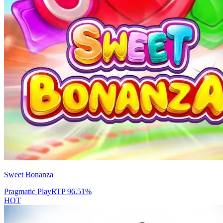
Sweet Bonanza
Pragmatic Play
RTP
96.51
%
HOT