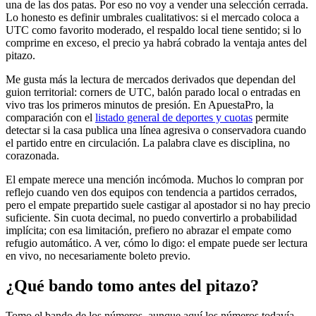
una de las dos patas. Por eso no voy a vender una selección cerrada.
Lo honesto es definir umbrales cualitativos: si el mercado coloca a
UTC como favorito moderado, el respaldo local tiene sentido; si lo
comprime en exceso, el precio ya habrá cobrado la ventaja antes del
pitazo.
Me gusta más la lectura de mercados derivados que dependan del
guion territorial: corners de UTC, balón parado local o entradas en
vivo tras los primeros minutos de presión. En ApuestaPro, la
comparación con el
listado general de deportes y cuotas
permite
detectar si la casa publica una línea agresiva o conservadora cuando
el partido entre en circulación. La palabra clave es disciplina, no
corazonada.
El empate merece una mención incómoda. Muchos lo compran por
reflejo cuando ven dos equipos con tendencia a partidos cerrados,
pero el empate prepartido suele castigar al apostador si no hay precio
suficiente. Sin cuota decimal, no puedo convertirlo a probabilidad
implícita; con esa limitación, prefiero no abrazar el empate como
refugio automático. A ver, cómo lo digo: el empate puede ser lectura
en vivo, no necesariamente boleto previo.
¿Qué bando tomo antes del pitazo?
Tomo el bando de los números, aunque aquí los números todavía