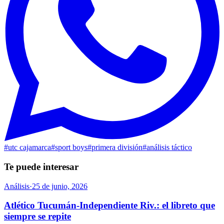
#
utc cajamarca
#
sport boys
#
primera división
#
análisis táctico
Te puede interesar
Análisis
·
25 de junio, 2026
Atlético Tucumán-Independiente Riv.: el libreto que
siempre se repite