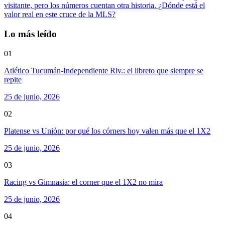
visitante, pero los números cuentan otra historia. ¿Dónde está el
valor real en este cruce de la MLS?
Lo más leído
01
Atlético Tucumán-Independiente Riv.: el libreto que siempre se
repite
25 de junio, 2026
02
Platense vs Unión: por qué los córners hoy valen más que el 1X2
25 de junio, 2026
03
Racing vs Gimnasia: el corner que el 1X2 no mira
25 de junio, 2026
04