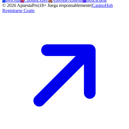
B
BetGuia
C
CuotasExpert
A
AprendeApuesta
B
BetEscuela
©
2026
ApuestaPro
|
18+ Juega responsablemente
|
CasinoHub
Registrarse Gratis