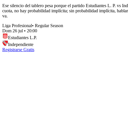
Ese silencio del tablero pesa porque el partido Estudiantes L. P. vs In
cuota, no hay probabilidad implícita; sin probabilidad implícita, hablar
va.
Liga Profesional
•
Regular Season
Dom 26 jul
•
20:00
Estudiantes L.P.
Independiente
Registrarse Gratis