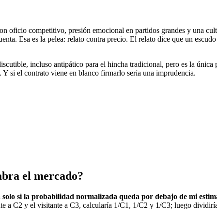
 con oficio competitivo, presión emocional en partidos grandes y una cu
uenta. Esa es la pelea: relato contra precio. El relato dice que un escud
utible, incluso antipático para el hincha tradicional, pero es la única
o. Y si el contrato viene en blanco firmarlo sería una imprudencia.
abra el mercado?
 solo si la probabilidad normalizada queda por debajo de mi estim
pate a C2 y el visitante a C3, calcularía 1/C1, 1/C2 y 1/C3; luego dividir