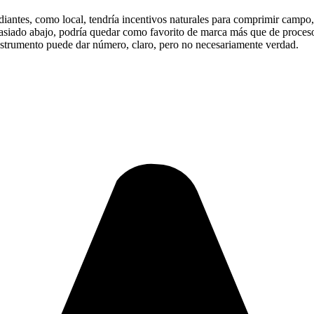
tudiantes, como local, tendría incentivos naturales para comprimir camp
masiado abajo, podría quedar como favorito de marca más que de proceso.
instrumento puede dar número, claro, pero no necesariamente verdad.