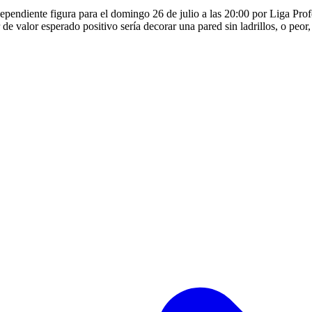
dependiente figura para el domingo 26 de julio a las 20:00 por Liga Profe
 de valor esperado positivo sería decorar una pared sin ladrillos, o peor