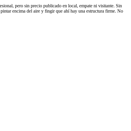
sional, pero sin precio publicado en local, empate ni visitante. Sin
, pintar encima del aire y fingir que ahí hay una estructura firme. No