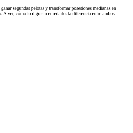
o, ganar segundas pelotas y transformar posesiones medianas en
 A ver, cómo lo digo sin enredarlo: la diferencia entre ambos