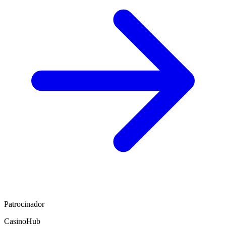
Patrocinador
CasinoHub