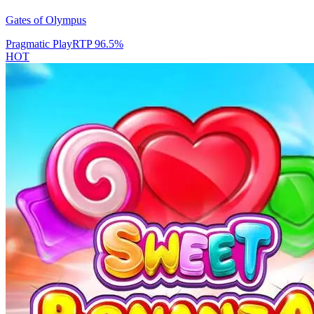
Gates of Olympus
Pragmatic Play
RTP
96.5
%
HOT