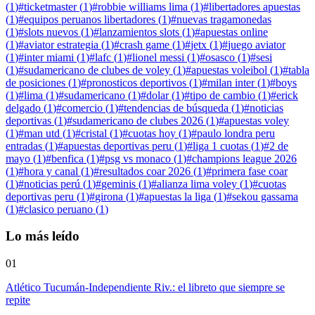
(
1
)
#
ticketmaster
(
1
)
#
robbie williams lima
(
1
)
#
libertadores apuestas
(
1
)
#
equipos peruanos libertadores
(
1
)
#
nuevas tragamonedas
(
1
)
#
slots nuevos
(
1
)
#
lanzamientos slots
(
1
)
#
apuestas online
(
1
)
#
aviator estrategia
(
1
)
#
crash game
(
1
)
#
jetx
(
1
)
#
juego aviator
(
1
)
#
inter miami
(
1
)
#
lafc
(
1
)
#
lionel messi
(
1
)
#
osasco
(
1
)
#
sesi
(
1
)
#
sudamericano de clubes de voley
(
1
)
#
apuestas voleibol
(
1
)
#
tabla
de posiciones
(
1
)
#
pronosticos deportivos
(
1
)
#
milan inter
(
1
)
#
boys
(
1
)
#
lima
(
1
)
#
sudamericano
(
1
)
#
dolar
(
1
)
#
tipo de cambio
(
1
)
#
erick
delgado
(
1
)
#
comercio
(
1
)
#
tendencias de búsqueda
(
1
)
#
noticias
deportivas
(
1
)
#
sudamericano de clubes 2026
(
1
)
#
apuestas voley
(
1
)
#
man utd
(
1
)
#
cristal
(
1
)
#
cuotas hoy
(
1
)
#
paulo londra peru
entradas
(
1
)
#
apuestas deportivas peru
(
1
)
#
liga 1 cuotas
(
1
)
#
2 de
mayo
(
1
)
#
benfica
(
1
)
#
psg vs monaco
(
1
)
#
champions league 2026
(
1
)
#
hora y canal
(
1
)
#
resultados coar 2026
(
1
)
#
primera fase coar
(
1
)
#
noticias perú
(
1
)
#
geminis
(
1
)
#
alianza lima voley
(
1
)
#
cuotas
deportivas peru
(
1
)
#
girona
(
1
)
#
apuestas la liga
(
1
)
#
sekou gassama
(
1
)
#
clasico peruano
(
1
)
Lo más leído
01
Atlético Tucumán-Independiente Riv.: el libreto que siempre se
repite