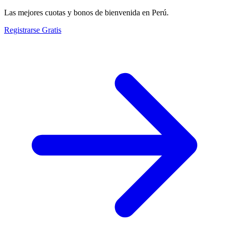
Las mejores cuotas y bonos de bienvenida en Perú.
Registrarse Gratis