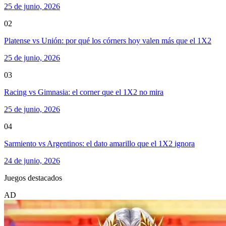
25 de junio, 2026
02
Platense vs Unión: por qué los córners hoy valen más que el 1X2
25 de junio, 2026
03
Racing vs Gimnasia: el corner que el 1X2 no mira
25 de junio, 2026
04
Sarmiento vs Argentinos: el dato amarillo que el 1X2 ignora
24 de junio, 2026
Juegos destacados
AD