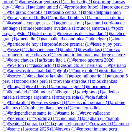
futbol
(
1
)
#
apuestas argentinas
(
1
)
#
st louis city
(
1
)
#
sporting kansas
city
(
1
)
#
mls
(
1
)
#
atlanta united
(
1
)
#
pronóstico futbol
(
1
)
#
prognostico
(
1
)
#
belgrano cordoba
(
1
)
#
rosario central
(
1
)
#
philadelphia union
(
1
)
#
new york red bulls
(
1
)
#
portland timbers
(
1
)
#
cuotas sin definir
(
1
)
#
cascadia cup apuestas
(
1
)
#
gimnasia m.
(
1
)
#
central cordoba de
santiago
(
1
)
#
independiente rivadavia
(
1
)
#
utc cajamarca
(
1
)
#
sport
boys
(
1
)
#
slot
(
1
)
#
slot peru
(
1
)
#
mercados de actualidad
(
1
)
#
atlético
grau
(
1
)
#
medellin
(
1
)
#
actualidad económica
(
1
)
#
melgar
(
1
)
#
inter
(
1
)
#
partidos de hoy
(
1
)
#
pronósticos premier
(
1
)
#
jesse y joy peru
(
1
)
#
jesse
(
1
)
#
club cienciano
(
1
)
#
tinka
(
1
)
#
resultados
(
1
)
#
nuevo
aeropuerto jorge chavez
(
1
)
#
aeropuerto internacional jorge chavez
(
1
)
#
jorge chavez
(
1
)
#
fixture liga 1
(
1
)
#
torneo apertura 2026
(
1
)
#
everton
(
1
)
#
gasoducto
(
1
)
#
gasoducto sur peruano
(
1
)
#
peruano
(
1
)
#
apuestas de actualidad
(
1
)
#
gol
(
1
)
#
andy polo
(
1
)
#
estudiantes
(
1
)
#
sorteo
(
1
)
#
resultados la tinka
(
1
)
#
pozo millonario
(
1
)
#
maroon 5
peru
(
1
)
#
conciertos perú
(
1
)
#
reventa entradas
(
1
)
#
los chankas
(
1
)
#
braga
(
1
)
#
real betis
(
1
)
#
europa league
(
1
)
#
documento
(
1
)
#
identidad
(
1
)
#
thunder
(
1
)
#
bogota
(
1
)
#
belgrano
(
1
)
#
atletico
rafaela
(
1
)
#
copa argentina
(
1
)
#
tarjeta roja
(
1
)
#
roja futbol
(
1
)
#
bankroll
(
1
)
#
perú vs senegal
(
1
)
#
selección peruana
(
1
)
#
robbie
williams
(
1
)
#
robbie williams peru
(
1
)
#
conciertos lima
(
1
)
#
independiente santa fe
(
1
)
#
santa fe
(
1
)
#
rayo vallecano
(
1
)
#
defensor
(
1
)
#
sporting
(
1
)
#
cincinnati
(
1
)
#
cagliari
(
1
)
#
napoli
(
1
)
#
seattle
(
1
)
#
granja
(
1
)
#
la granja vip peru
(
1
)
#
cruz azul
(
1
)
#
emma
(
1
)
#
stone
(
1
)
#
oscar 2026
(
1
)
#
bravos
(
1
)
#
entretenimiento peru