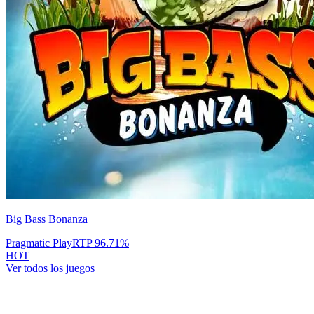
Big Bass Bonanza
Pragmatic Play
RTP
96.71
%
HOT
Ver todos los juegos