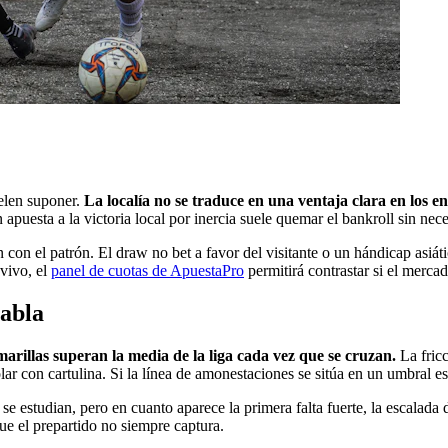
uelen suponer.
La localía no se traduce en una ventaja clara en los en
apuesta a la victoria local por inercia suele quemar el bankroll sin nec
on el patrón. El draw no bet a favor del visitante o un hándicap asiátic
 vivo, el
panel de cuotas de ApuestaPro
permitirá contrastar si el merca
habla
marillas superan la media de la liga cada vez que se cruzan.
La fricc
 con cartulina. Si la línea de amonestaciones se sitúa en un umbral están
estudian, pero en cuanto aparece la primera falta fuerte, la escalada d
que el prepartido no siempre captura.