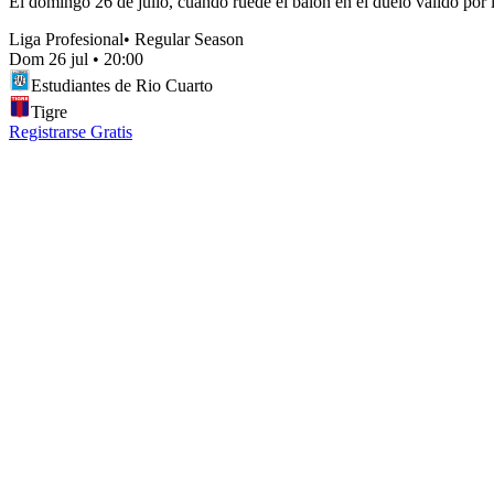
El domingo 26 de julio, cuando ruede el balón en el duelo válido por la
Liga Profesional
•
Regular Season
Dom 26 jul
•
20:00
Estudiantes de Rio Cuarto
Tigre
Registrarse Gratis