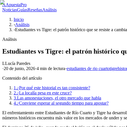
A
ApuestaPro
Noticias
Guías
Reseñas
Análisis
Inicio
›
Análisis
›
Estudiantes vs Tigre: el patrón histórico que se resiste a cambia
Análisis
Estudiantes vs Tigre: el patrón histórico q
L
Lucía Paredes
·
20 de junio, 2026
·
4 min
de lectura
·
estudiantes de rio cuarto
tigre
histo
Contenido del artículo
1.
¿Por qué este historial es tan consistente?
2.
¿La localía pesa en este cruce?
3.
Las amonestaciones, el otro mercado que habla
4.
¿Conviene esperar al segundo tiempo para apostar?
El enfrentamiento entre Estudiantes de Río Cuarto y Tigre ha desarroll
números históricos encuentra más valor en los mercados de under y seg