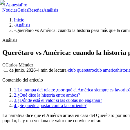
A
ApuestaPro
Noticias
Guías
Reseñas
Análisis
Inicio
›
Análisis
›
Querétaro vs América: cuando la historia pesa más que la cami
Análisis
Querétaro vs América: cuando la historia 
C
Carlos Méndez
·
11 de junio, 2026
·
4 min
de lectura
·
club queretaro
club america
histori
Contenido del artículo
1.
La trampa del relato: ¿por qué el América siempre es favorito
2.
¿Qué dice la historia entre ambos?
3.
¿Dónde está el valor si las cuotas no engañan?
4.
¿Se puede apostar contra la corriente?
La narrativa dice que el América arrasa en casa del Querétaro por nomb
popular, hay una ventana de valor que conviene mirar.