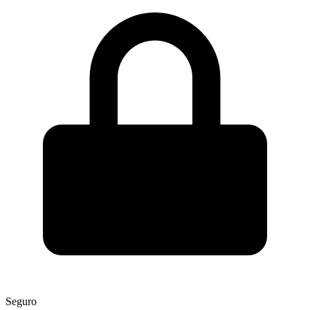
Seguro