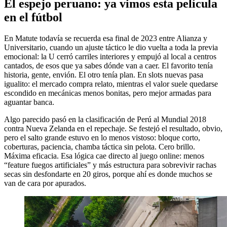
El espejo peruano: ya vimos esta película
en el fútbol
En Matute todavía se recuerda esa final de 2023 entre Alianza y
Universitario, cuando un ajuste táctico le dio vuelta a toda la previa
emocional: la U cerró carriles interiores y empujó al local a centros
cantados, de esos que ya sabes dónde van a caer. El favorito tenía
historia, gente, envión. El otro tenía plan. En slots nuevas pasa
igualito: el mercado compra relato, mientras el valor suele quedarse
escondido en mecánicas menos bonitas, pero mejor armadas para
aguantar banca.
Algo parecido pasó en la clasificación de Perú al Mundial 2018
contra Nueva Zelanda en el repechaje. Se festejó el resultado, obvio,
pero el salto grande estuvo en lo menos vistoso: bloque corto,
coberturas, paciencia, chamba táctica sin pelota. Cero brillo.
Máxima eficacia. Esa lógica cae directo al juego online: menos
“feature fuegos artificiales” y más estructura para sobrevivir rachas
secas sin desfondarte en 20 giros, porque ahí es donde muchos se
van de cara por apurados.