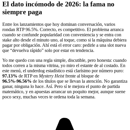
El dato incómodo de 2026: la fama no
siempre paga
Entre los lanzamientos que hoy dominan conversación, varios
rondan RTP 96.5%. Correcto, es competitivo. El problema arranca
cuando se confunde popularidad con conveniencia y se entra con
stake alto desde el minuto uno, al toque, como si la máquina debiera
pagar por obligación. Ahí está el error caro: pedirle a una slot nueva
que “devuelva rápido” solo por estar en tendencia.
Yo me quedo con una regla simple, discutible, pero honesta: cuando
todos corren a la misma vitrina, yo miro el estante de al costado. En
este menú, el underdog estadístico está clarísimo por número puro:
97.13%
de RTP en
Mystery Heist
frente al bloque de
96.5%-96.56%
de los títulos que se llevan la atención. No garantiza
ganar, ninguna lo hace. Así. Pero sí te mejora el punto de partida
matemático, y en apuestas arrancar un poquito mejor, aunque suene
poco sexy, muchas veces te ordena toda la semana.