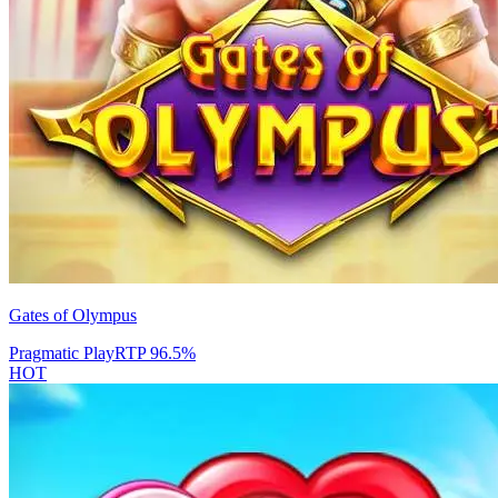
Gates of Olympus
Pragmatic Play
RTP
96.5
%
HOT