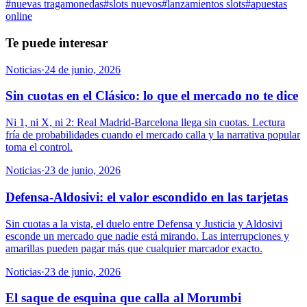
#
nuevas tragamonedas
#
slots nuevos
#
lanzamientos slots
#
apuestas
online
Te puede interesar
Noticias
·
24 de junio, 2026
Sin cuotas en el Clásico: lo que el mercado no te dice
Ni 1, ni X, ni 2: Real Madrid-Barcelona llega sin cuotas. Lectura
fría de probabilidades cuando el mercado calla y la narrativa popular
toma el control.
Noticias
·
23 de junio, 2026
Defensa-Aldosivi: el valor escondido en las tarjetas
Sin cuotas a la vista, el duelo entre Defensa y Justicia y Aldosivi
esconde un mercado que nadie está mirando. Las interrupciones y
amarillas pueden pagar más que cualquier marcador exacto.
Noticias
·
23 de junio, 2026
El saque de esquina que calla al Morumbi