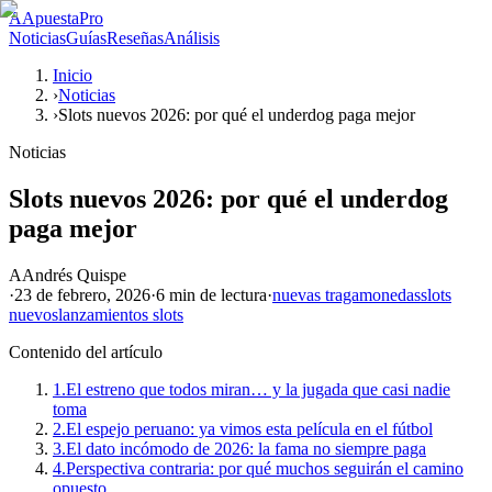
A
ApuestaPro
Noticias
Guías
Reseñas
Análisis
Inicio
›
Noticias
›
Slots nuevos 2026: por qué el underdog paga mejor
Noticias
Slots nuevos 2026: por qué el underdog
paga mejor
A
Andrés Quispe
·
23 de febrero, 2026
·
6 min
de lectura
·
nuevas tragamonedas
slots
nuevos
lanzamientos slots
Contenido del artículo
1.
El estreno que todos miran… y la jugada que casi nadie
toma
2.
El espejo peruano: ya vimos esta película en el fútbol
3.
El dato incómodo de 2026: la fama no siempre paga
4.
Perspectiva contraria: por qué muchos seguirán el camino
opuesto