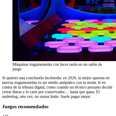
Máquinas tragamonedas con luces neón en un salón de
juego
Si quieres una conclusión incómoda: en 2026, la mejor apuesta en
nuevas tragamonedas es ser medio antipático con la moda. Ir en
contra de la tribuna digital, como cuando un técnico peruano decide
cerrar líneas y le caen por conservador… hasta que gana. El
underdog, otra vez, no suena lindo. Suele pagar mejor.
Juegos recomendados