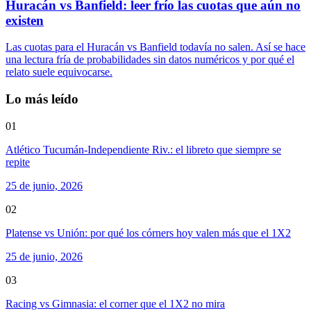
Huracán vs Banfield: leer frío las cuotas que aún no
existen
Las cuotas para el Huracán vs Banfield todavía no salen. Así se hace
una lectura fría de probabilidades sin datos numéricos y por qué el
relato suele equivocarse.
Lo más leído
01
Atlético Tucumán-Independiente Riv.: el libreto que siempre se
repite
25 de junio, 2026
02
Platense vs Unión: por qué los córners hoy valen más que el 1X2
25 de junio, 2026
03
Racing vs Gimnasia: el corner que el 1X2 no mira