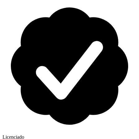
Licenciado