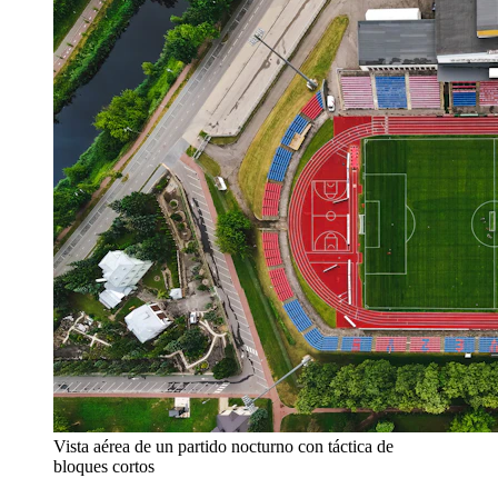
Vista aérea de un partido nocturno con táctica de
bloques cortos