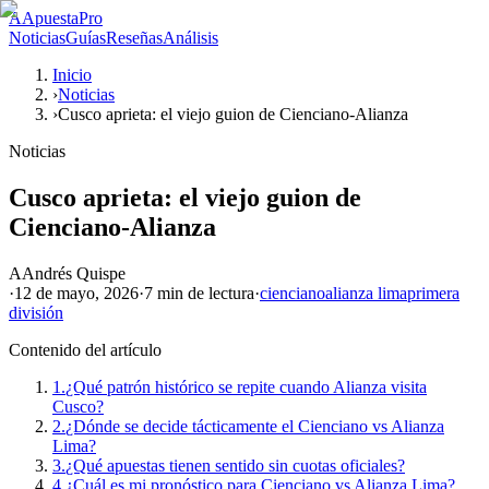
A
ApuestaPro
Noticias
Guías
Reseñas
Análisis
Inicio
›
Noticias
›
Cusco aprieta: el viejo guion de Cienciano-Alianza
Noticias
Cusco aprieta: el viejo guion de
Cienciano-Alianza
A
Andrés Quispe
·
12 de mayo, 2026
·
7 min
de lectura
·
cienciano
alianza lima
primera
división
Contenido del artículo
1.
¿Qué patrón histórico se repite cuando Alianza visita
Cusco?
2.
¿Dónde se decide tácticamente el Cienciano vs Alianza
Lima?
3.
¿Qué apuestas tienen sentido sin cuotas oficiales?
4.
¿Cuál es mi pronóstico para Cienciano vs Alianza Lima?