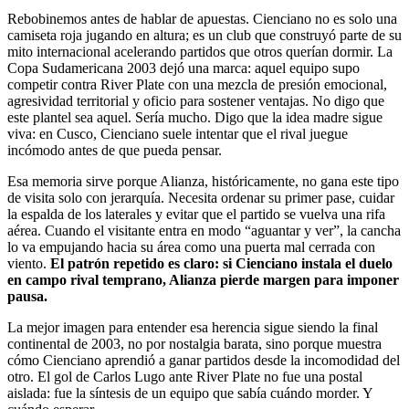
Rebobinemos antes de hablar de apuestas. Cienciano no es solo una
camiseta roja jugando en altura; es un club que construyó parte de su
mito internacional acelerando partidos que otros querían dormir. La
Copa Sudamericana 2003 dejó una marca: aquel equipo supo
competir contra River Plate con una mezcla de presión emocional,
agresividad territorial y oficio para sostener ventajas. No digo que
este plantel sea aquel. Sería mucho. Digo que la idea madre sigue
viva: en Cusco, Cienciano suele intentar que el rival juegue
incómodo antes de que pueda pensar.
Esa memoria sirve porque Alianza, históricamente, no gana este tipo
de visita solo con jerarquía. Necesita ordenar su primer pase, cuidar
la espalda de los laterales y evitar que el partido se vuelva una rifa
aérea. Cuando el visitante entra en modo “aguantar y ver”, la cancha
lo va empujando hacia su área como una puerta mal cerrada con
viento.
El patrón repetido es claro: si Cienciano instala el duelo
en campo rival temprano, Alianza pierde margen para imponer
pausa.
La mejor imagen para entender esa herencia sigue siendo la final
continental de 2003, no por nostalgia barata, sino porque muestra
cómo Cienciano aprendió a ganar partidos desde la incomodidad del
otro. El gol de Carlos Lugo ante River Plate no fue una postal
aislada: fue la síntesis de un equipo que sabía cuándo morder. Y