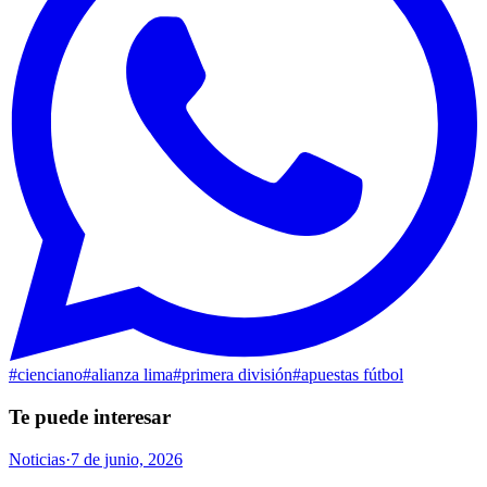
#
cienciano
#
alianza lima
#
primera división
#
apuestas fútbol
Te puede interesar
Noticias
·
7 de junio, 2026