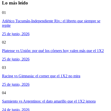
Lo más leído
01
Atlético Tucumán-Independiente Riv.: el libreto que siempre se
repite
25 de junio, 2026
02
Platense vs Unión: por qué los córners hoy valen más que el 1X2
25 de junio, 2026
03
Racing vs Gimnasia: el corner que el 1X2 no mira
25 de junio, 2026
04
Sarmiento vs Argentinos: el dato amarillo que el 1X2 ignora
24 de junio, 2026