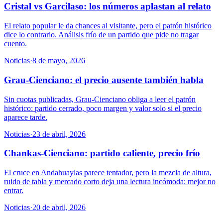
Cristal vs Garcilaso: los números aplastan al relato
El relato popular le da chances al visitante, pero el patrón histórico
dice lo contrario. Análisis frío de un partido que pide no tragar
cuento.
Noticias
·
8 de mayo, 2026
Grau-Cienciano: el precio ausente también habla
Sin cuotas publicadas, Grau-Cienciano obliga a leer el patrón
histórico: partido cerrado, poco margen y valor solo si el precio
aparece tarde.
Noticias
·
23 de abril, 2026
Chankas-Cienciano: partido caliente, precio frío
El cruce en Andahuaylas parece tentador, pero la mezcla de altura,
ruido de tabla y mercado corto deja una lectura incómoda: mejor no
entrar.
Noticias
·
20 de abril, 2026