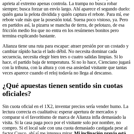
aprieta al extremo apenas controla. La trampa no busca robar
siempre; busca forzar un envío largo. Ahí aparece el segundo duelo:
quién gana la pelota dividida y quién captura el rebote. Para mí, ese
rebote vale más que la posesión total. Suena poco vistoso, ya. Pero
en partidos así, la pizarra se mancha de tierra, de pelotazo, de esa
fricción medio fea que no entra en los resúmenes bonitos pero
termina explicando bastante.
Alianza tiene una ruta para escapar: atraer presión por un costado y
cambiar rápido hacia el lado débil. No necesita dominar cada
secuencia, necesita elegir bien tres o cuatro salidas limpias. Si lo
hace, el partido baja de temperatura. Si no lo hace, Cienciano jugará
con la tribuna, con la altura y con esa ansiedad visitante que tantas
veces aparece cuando el reloj todavía no llega al descanso.
¿Qué apuestas tienen sentido sin cuotas
oficiales?
Sin cuota oficial en el 1X2, inventar precios sería vender humo. La
lectura correcta es cualitativa: esperar apertura de mercados y
comparar si el favoritismo de marca de Alianza infla demasiado la
visita. Si la casa paga poco por el visitante solo por nombre, no
compro. Si el local sale con una cuota demasiado castigada pese al
factor Cusco, ahí sí me interesa mirar.
Mi inclinación previa está