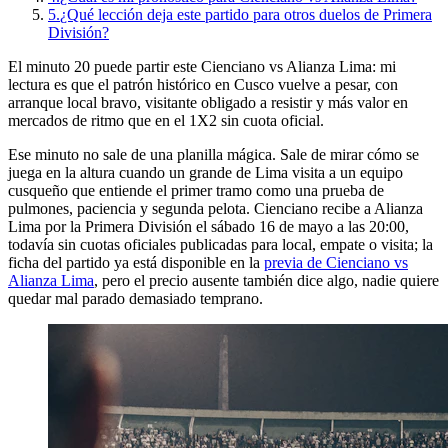
5.
¿Qué lección deja este partido para otros duelos de Primera
División?
El minuto 20 puede partir este Cienciano vs Alianza Lima: mi
lectura es que el patrón histórico en Cusco vuelve a pesar, con
arranque local bravo, visitante obligado a resistir y más valor en
mercados de ritmo que en el 1X2 sin cuota oficial.
Ese minuto no sale de una planilla mágica. Sale de mirar cómo se
juega en la altura cuando un grande de Lima visita a un equipo
cusqueño que entiende el primer tramo como una prueba de
pulmones, paciencia y segunda pelota. Cienciano recibe a Alianza
Lima por la Primera División el sábado 16 de mayo a las 20:00,
todavía sin cuotas oficiales publicadas para local, empate o visita; la
ficha del partido ya está disponible en la
previa de Cienciano vs
Alianza Lima
, pero el precio ausente también dice algo, nadie quiere
quedar mal parado demasiado temprano.