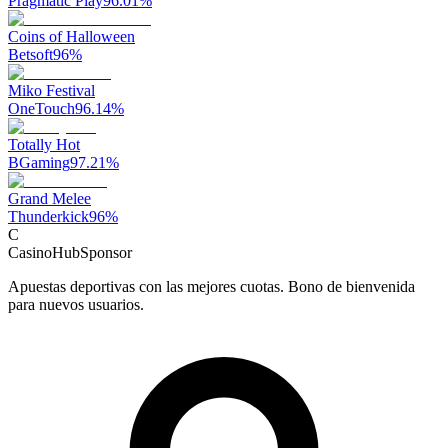
Pragmatic Play
96.01
%
Coins of Halloween
Betsoft
96
%
Miko Festival
OneTouch
96.14
%
Totally Hot
BGaming
97.21
%
Grand Melee
Thunderkick
96
%
C
CasinoHub
Sponsor
Apuestas deportivas con las mejores cuotas. Bono de bienvenida
para nuevos usuarios.