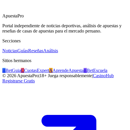
ApuestaPro
Portal independiente de noticias deportivas, análisis de apuestas y
reseñas de casas de apuestas para el mercado peruano.
Secciones
Noticias
Guías
Reseñas
Análisis
Sitios hermanos
B
BetGuia
C
CuotasExpert
A
AprendeApuesta
B
BetEscuela
©
2026
ApuestaPro
|
18+ Juega responsablemente
|
CasinoHub
Registrarse Gratis