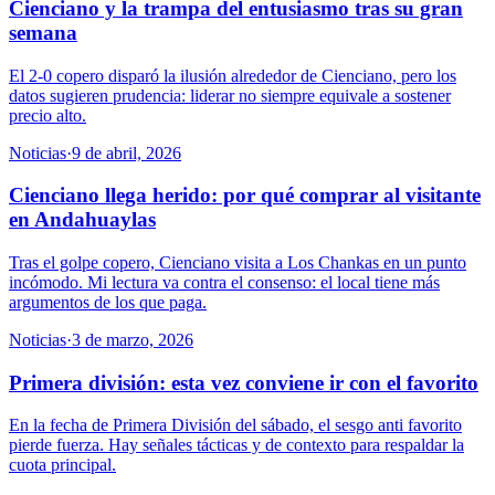
Cienciano y la trampa del entusiasmo tras su gran
semana
El 2-0 copero disparó la ilusión alrededor de Cienciano, pero los
datos sugieren prudencia: liderar no siempre equivale a sostener
precio alto.
Noticias
·
9 de abril, 2026
Cienciano llega herido: por qué comprar al visitante
en Andahuaylas
Tras el golpe copero, Cienciano visita a Los Chankas en un punto
incómodo. Mi lectura va contra el consenso: el local tiene más
argumentos de los que paga.
Noticias
·
3 de marzo, 2026
Primera división: esta vez conviene ir con el favorito
En la fecha de Primera División del sábado, el sesgo anti favorito
pierde fuerza. Hay señales tácticas y de contexto para respaldar la
cuota principal.