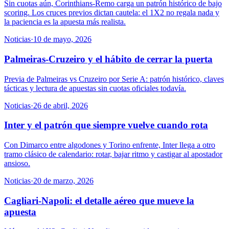
Sin cuotas aún, Corinthians-Remo carga un patrón histórico de bajo
scoring. Los cruces previos dictan cautela: el 1X2 no regala nada y
la paciencia es la apuesta más realista.
Noticias
·
10 de mayo, 2026
Palmeiras-Cruzeiro y el hábito de cerrar la puerta
Previa de Palmeiras vs Cruzeiro por Serie A: patrón histórico, claves
tácticas y lectura de apuestas sin cuotas oficiales todavía.
Noticias
·
26 de abril, 2026
Inter y el patrón que siempre vuelve cuando rota
Con Dimarco entre algodones y Torino enfrente, Inter llega a otro
tramo clásico de calendario: rotar, bajar ritmo y castigar al apostador
ansioso.
Noticias
·
20 de marzo, 2026
Cagliari-Napoli: el detalle aéreo que mueve la
apuesta