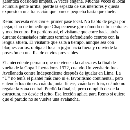
garantiza ocasiones limpias. A veces engaña. Muchas veces el local
acumula gente arriba, pierde la espalda de sus interiores y queda
expuesto a una transición que parece pequeña hasta que duele.
Remo necesita ensuciar el primer pase local. No hablo de pegar por
pegar, sino de impedir que Chapecoense gire cómodo entre centrales
y mediocentro. En partidos así, el visitante que corre hacia atrás
durante demasiados minutos termina defendiendo centros con la
lengua afuera. El visitante que salta a tiempo, aunque sea con
bloques cortos, obliga al local a jugar hacia fuera y convierte la
posesión en una fila de envíos previsibles.
El antecedente peruano que me viene a la cabeza es la final de
vuelta de la Copa Libertadores 1972, cuando Universitario fue a
Avellaneda contra Independiente después de igualar en Lima. La
“U” no tenía el plantel más caro ni el favoritismo continental, pero
entendía los ritmos: cuándo juntar líneas, cuándo enfriar, cuándo no
regalar la zona central. Perdió la final, sí, pero compitió desde la
estructura, no desde el grito. Esa lección aplica para Remo si quiere
que el partido no se vuelva una avalancha.