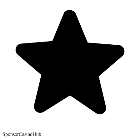
Sponsor
CasinoHub