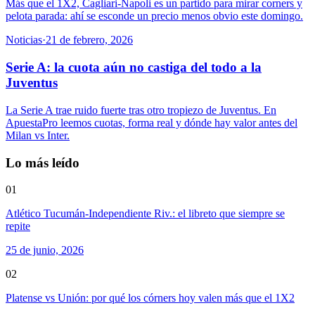
Más que el 1X2, Cagliari-Napoli es un partido para mirar corners y
pelota parada: ahí se esconde un precio menos obvio este domingo.
Noticias
·
21 de febrero, 2026
Serie A: la cuota aún no castiga del todo a la
Juventus
La Serie A trae ruido fuerte tras otro tropiezo de Juventus. En
ApuestaPro leemos cuotas, forma real y dónde hay valor antes del
Milan vs Inter.
Lo más leído
01
Atlético Tucumán-Independiente Riv.: el libreto que siempre se
repite
25 de junio, 2026
02
Platense vs Unión: por qué los córners hoy valen más que el 1X2