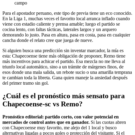
campo
Para el apostador peruano, este tipo de previa tiene un eco conocido.
En la Liga 1, muchas veces el favorito local arranca inflado cuando
viene con estadio caliente y prensa amable; luego el partido se
cocina lento, con faltas tácticas, laterales largos y un arquero
demorando lo justo. Pasa en altura, pasa en costa, pasa en cualquier
cancha donde el relato cree que juega de nueve.
Si alguien busca una predicción sin inventar marcador, la mía es
esta: Chapecoense tiene más obligación de proponer, Remo tiene
más incentivos para achicar el partido. Esa mezcla no me lleva al
triunfo local automático, sino a un trámite de márgenes finos, de
esos donde una mala salida, un rebote sucio o una amarilla temprana
te cambian toda la libreta. Gana quien maneje la ansiedad después
del primer tramo sin gol.
¿Cuál es el pronóstico más sensato para
Chapecoense-sc vs Remo?
Pronóstico editorial: partido corto, con valor potencial en
mercados de control antes que en ganador.
Si las cuotas abren
con Chapecoense muy favorito, me alejo del 1 local y busco
alternativas ligadas a pocos goles o protección del visitante. Si el