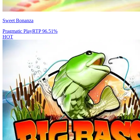
Sweet Bonanza
Pragmatic Play
RTP
96.51
%
HOT