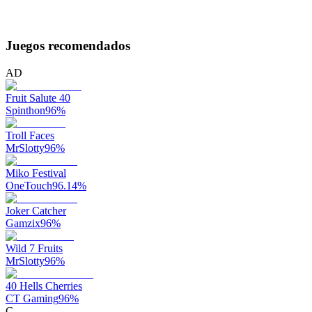
Juegos recomendados
AD
Fruit Salute 40
Spinthon
96
%
Troll Faces
MrSlotty
96
%
Miko Festival
OneTouch
96.14
%
Joker Catcher
Gamzix
96
%
Wild 7 Fruits
MrSlotty
96
%
40 Hells Cherries
CT Gaming
96
%
C