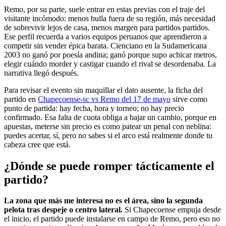
Remo, por su parte, suele entrar en estas previas con el traje del
visitante incómodo: menos bulla fuera de su región, más necesidad
de sobrevivir lejos de casa, menos margen para partidos partidos.
Ese perfil recuerda a varios equipos peruanos que aprendieron a
competir sin vender épica barata. Cienciano en la Sudamericana
2003 no ganó por poesía andina; ganó porque supo achicar metros,
elegir cuándo morder y castigar cuando el rival se desordenaba. La
narrativa llegó después.
Para revisar el evento sin maquillar el dato ausente, la ficha del
partido en
Chapecoense-sc vs Remo del 17 de mayo
sirve como
punto de partida: hay fecha, hora y torneo; no hay precio
confirmado. Esa falta de cuota obliga a bajar un cambio, porque en
apuestas, meterse sin precio es como patear un penal con neblina:
puedes acertar, sí, pero no sabes si el arco está realmente donde tu
cabeza cree que está.
¿Dónde se puede romper tácticamente el
partido?
La zona que más me interesa no es el área, sino la segunda
pelota tras despeje o centro lateral.
Si Chapecoense empuja desde
el inicio, el partido puede instalarse en campo de Remo, pero eso no