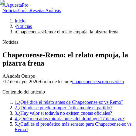
A
ApuestaPro
Noticias
Guías
Reseñas
Análisis
Inicio
›
Noticias
›
Chapecoense-Remo: el relato empuja, la pizarra frena
Noticias
Chapecoense-Remo: el relato empuja, la
pizarra frena
A
Andrés Quispe
·
12 de mayo, 2026
·
6 min
de lectura
·
chapecoense-sc
remo
serie a
Contenido del artículo
1.
¿Qué dice el relato antes de Chapecoense-sc vs Remo?
2.
¿Dónde se puede romper tácticamente el partido?
3.
¿Hay valor si todavía no existen cuotas oficiales?
4.
¿Qué mercados miraría antes del domingo 17 de mayo?
5.
¿Cuál es el pronóstico más sensato para Chapecoense-sc vs
Remo?