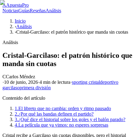
A
ApuestaPro
Noticias
Guías
Reseñas
Análisis
Inicio
›
Análisis
›
Cristal-Garcilaso: el patrón histórico que manda sin cuotas
Análisis
Cristal-Garcilaso: el patrón histórico que
manda sin cuotas
C
Carlos Méndez
·
10 de junio, 2026
·
4 min
de lectura
·
sporting cristal
deportivo
garcilaso
primera división
Contenido del artículo
1.
El libreto que no cambia: orden y ritmo pausado
2.
¿Por qué las bandas definen el partido?
3.
¿Qué dice el historial sobre los goles y el balón parado?
4.
La película que ya vimos: no esperes sorpresas
Cristal recibe a Garcilaso sin cuotas disponibles, pero el historial