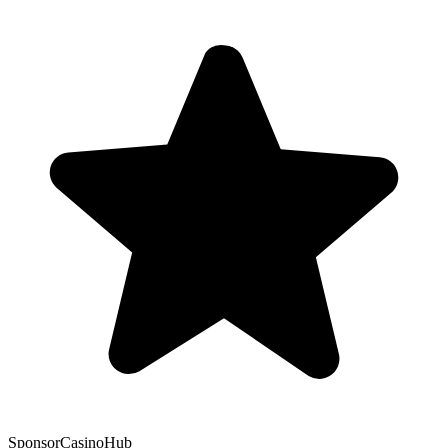
Sponsor
CasinoHub