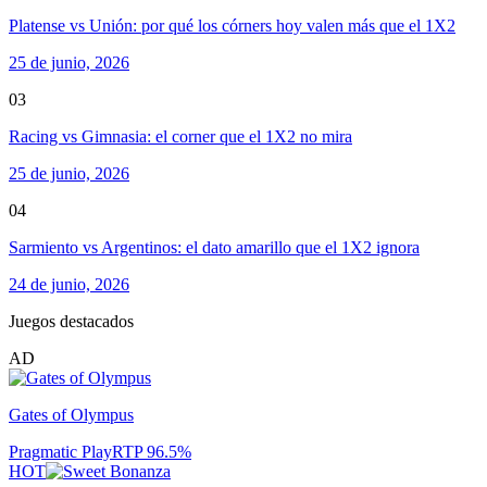
Platense vs Unión: por qué los córners hoy valen más que el 1X2
25 de junio, 2026
03
Racing vs Gimnasia: el corner que el 1X2 no mira
25 de junio, 2026
04
Sarmiento vs Argentinos: el dato amarillo que el 1X2 ignora
24 de junio, 2026
Juegos destacados
AD
Gates of Olympus
Pragmatic Play
RTP
96.5
%
HOT