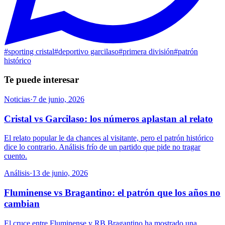
#
sporting cristal
#
deportivo garcilaso
#
primera división
#
patrón
histórico
Te puede interesar
Noticias
·
7 de junio, 2026
Cristal vs Garcilaso: los números aplastan al relato
El relato popular le da chances al visitante, pero el patrón histórico
dice lo contrario. Análisis frío de un partido que pide no tragar
cuento.
Análisis
·
13 de junio, 2026
Fluminense vs Bragantino: el patrón que los años no
cambian
El cruce entre Fluminense y RB Bragantino ha mostrado una