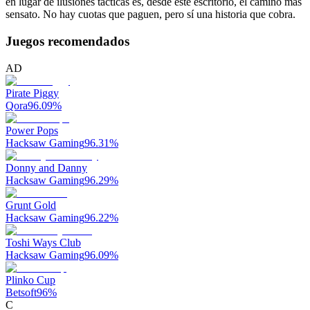
en lugar de ilusiones tácticas es, desde este escritorio, el camino más
sensato. No hay cuotas que paguen, pero sí una historia que cobra.
Juegos recomendados
AD
Pirate Piggy
Qora
96.09
%
Power Pops
Hacksaw Gaming
96.31
%
Donny and Danny
Hacksaw Gaming
96.29
%
Grunt Gold
Hacksaw Gaming
96.22
%
Toshi Ways Club
Hacksaw Gaming
96.09
%
Plinko Cup
Betsoft
96
%
C