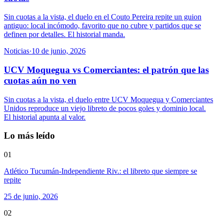
Sin cuotas a la vista, el duelo en el Couto Pereira repite un guion
antiguo: local incómodo, favorito que no cubre y partidos que se
definen por detalles. El historial manda.
Noticias
·
10 de junio, 2026
UCV Moquegua vs Comerciantes: el patrón que las
cuotas aún no ven
Sin cuotas a la vista, el duelo entre UCV Moquegua y Comerciantes
Unidos reproduce un viejo libreto de pocos goles y dominio local.
El historial apunta al valor.
Lo más leído
01
Atlético Tucumán-Independiente Riv.: el libreto que siempre se
repite
25 de junio, 2026
02