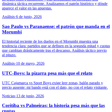
dinámica táctica recurrente. Analizamos el patrón histórico y dónde
aparece el valor en las apuestas.
Análisis
·
6 de junio, 2026
Sao Paulo vs Paranaense: el patrón que manda en el
Morumbi
El historial reciente de los duelos en el Morumbi muestra una
tendencia clara: partidos que se definen en la segunda mitad y cuotas
que cambian drásticamente tras el descanso. Análisis táctico previo
al pitazo.
Análisis
·
10 de mayo, 2026
UTC-Boys: la pizarra pesa más que el relato
UTC Cajamarca vs Sport Boys exige leer zonas, balón parado y
precio ausente: mi bando está con el dato, no con el relato visitante.
Noticias
·
13 de junio, 2026
Coritiba vs Palmeiras: la historia pesa más que las
cuotas