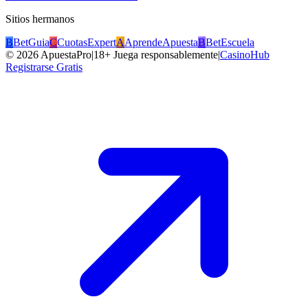
Sitios hermanos
B
BetGuia
C
CuotasExpert
A
AprendeApuesta
B
BetEscuela
©
2026
ApuestaPro
|
18+ Juega responsablemente
|
CasinoHub
Registrarse Gratis