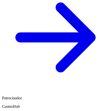
Patrocinador
CasinoHub