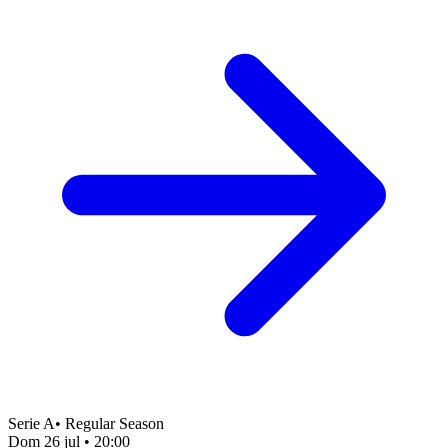
Serie A
•
Regular Season
Dom 26 jul
•
20:00