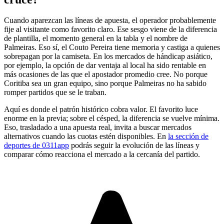
Cuando aparezcan las líneas de apuesta, el operador probablemente
fije al visitante como favorito claro. Ese sesgo viene de la diferencia
de plantilla, el momento general en la tabla y el nombre de
Palmeiras. Eso sí, el Couto Pereira tiene memoria y castiga a quienes
sobrepagan por la camiseta. En los mercados de hándicap asiático,
por ejemplo, la opción de dar ventaja al local ha sido rentable en
más ocasiones de las que el apostador promedio cree. No porque
Coritiba sea un gran equipo, sino porque Palmeiras no ha sabido
romper partidos que se le traban.
Aquí es donde el patrón histórico cobra valor. El favorito luce
enorme en la previa; sobre el césped, la diferencia se vuelve mínima.
Eso, trasladado a una apuesta real, invita a buscar mercados
alternativos cuando las cuotas estén disponibles. En
la sección de
deportes de 0311app
podrás seguir la evolución de las líneas y
comparar cómo reacciona el mercado a la cercanía del partido.