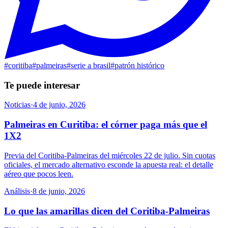
#
coritiba
#
palmeiras
#
serie a brasil
#
patrón histórico
Te puede interesar
Noticias
·
4 de junio, 2026
Palmeiras en Curitiba: el córner paga más que el
1X2
Previa del Coritiba-Palmeiras del miércoles 22 de julio. Sin cuotas
oficiales, el mercado alternativo esconde la apuesta real: el detalle
aéreo que pocos leen.
Análisis
·
8 de junio, 2026
Lo que las amarillas dicen del Coritiba-Palmeiras