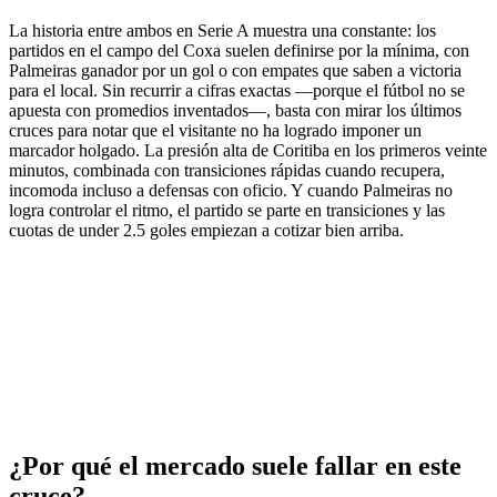
La historia entre ambos en Serie A muestra una constante: los
partidos en el campo del Coxa suelen definirse por la mínima, con
Palmeiras ganador por un gol o con empates que saben a victoria
para el local. Sin recurrir a cifras exactas —porque el fútbol no se
apuesta con promedios inventados—, basta con mirar los últimos
cruces para notar que el visitante no ha logrado imponer un
marcador holgado. La presión alta de Coritiba en los primeros veinte
minutos, combinada con transiciones rápidas cuando recupera,
incomoda incluso a defensas con oficio. Y cuando Palmeiras no
logra controlar el ritmo, el partido se parte en transiciones y las
cuotas de under 2.5 goles empiezan a cotizar bien arriba.
¿Por qué el mercado suele fallar en este
cruce?