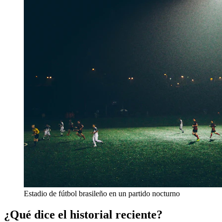
Estadio de fútbol brasileño en un partido nocturno
¿Qué dice el historial reciente?