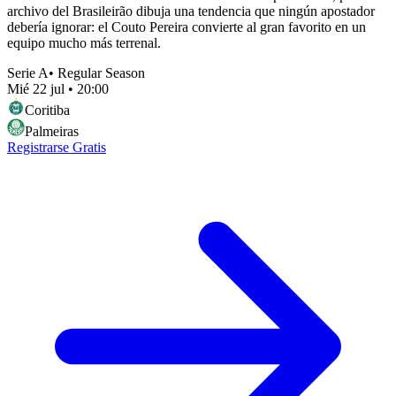
archivo del Brasileirão dibuja una tendencia que ningún apostador
debería ignorar: el Couto Pereira convierte al gran favorito en un
equipo mucho más terrenal.
Serie A
•
Regular Season
Mié 22 jul
•
20:00
Coritiba
Palmeiras
Registrarse Gratis