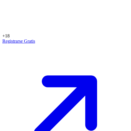
+18
Registrarse Gratis