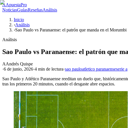
A
ApuestaPro
Noticias
Guías
Reseñas
Análisis
Inicio
›
Análisis
›
Sao Paulo vs Paranaense: el patrón que manda en el Morumbi
Análisis
Sao Paulo vs Paranaense: el patrón que 
A
Andrés Quispe
·
6 de junio, 2026
·
4 min
de lectura
·
sao paulo
atletico paranaense
serie a
Sao Paulo y Atlético Paranaense reeditan un duelo que, históricamente
tras los primeros 20 minutos, cuando el desgaste abre espacios.