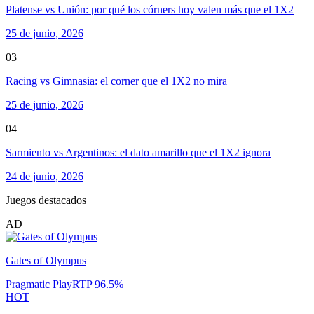
Platense vs Unión: por qué los córners hoy valen más que el 1X2
25 de junio, 2026
03
Racing vs Gimnasia: el corner que el 1X2 no mira
25 de junio, 2026
04
Sarmiento vs Argentinos: el dato amarillo que el 1X2 ignora
24 de junio, 2026
Juegos destacados
AD
Gates of Olympus
Pragmatic Play
RTP
96.5
%
HOT