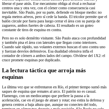
liberar el pase atrás. Ese mecanismo obliga al rival a rechazar
centros una y otra vez, con el córner como consecuencia casi
inevitable. São Paulo, por su parte, defiende en bloque medio: no
regala metros aéreos, pero sí cede la banda. El tricolor permite que el
balón circule por fuera para luego cerrar el área con su pareja de
zagueros, ambos fuertes de cabeza. El resultado es un goteo
constante de tiros de esquina en contra.
Pero no es solo demérito visitante. São Paulo ataca con profundidad
y también pisa el área con laterales que llegan como interiores.
Cuando sale rápido, sus volantes externos buscan el uno contra uno
y fuerzan desvíos defensivos. Esa dualidad ofensiva infla el
contador de córners a ambos lados del campo. Olvídese del 1X2: el
cruce promete esquinas por duplicado.
La lectura táctica que arroja más
esquinas
La última vez que se enfrentaron en Río, el primer tiempo sumó más
saques de esquina que remates al arco. El patrón no es casual.
Flamengo, con un mediocampo que prefiere la pausa a la
aceleración, cae en el juego de atraer y rotar; eso estira la defensa y
genera centros a baja altura que, aunque no conecten del todo,
terminan en córner tras despeje a mala posición. São Paulo no solo