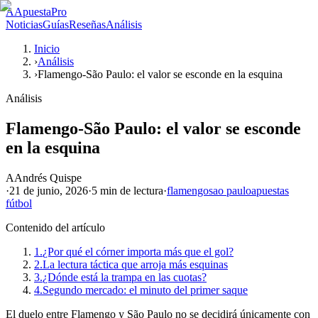
A
ApuestaPro
Noticias
Guías
Reseñas
Análisis
Inicio
›
Análisis
›
Flamengo-São Paulo: el valor se esconde en la esquina
Análisis
Flamengo-São Paulo: el valor se esconde
en la esquina
A
Andrés Quispe
·
21 de junio, 2026
·
5 min
de lectura
·
flamengo
sao paulo
apuestas
fútbol
Contenido del artículo
1.
¿Por qué el córner importa más que el gol?
2.
La lectura táctica que arroja más esquinas
3.
¿Dónde está la trampa en las cuotas?
4.
Segundo mercado: el minuto del primer saque
El duelo entre Flamengo y São Paulo no se decidirá únicamente con