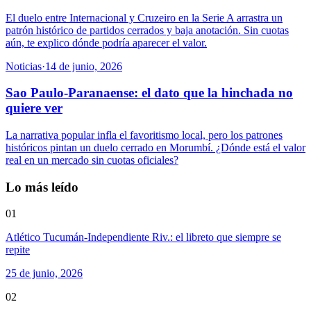
El duelo entre Internacional y Cruzeiro en la Serie A arrastra un
patrón histórico de partidos cerrados y baja anotación. Sin cuotas
aún, te explico dónde podría aparecer el valor.
Noticias
·
14 de junio, 2026
Sao Paulo-Paranaense: el dato que la hinchada no
quiere ver
La narrativa popular infla el favoritismo local, pero los patrones
históricos pintan un duelo cerrado en Morumbí. ¿Dónde está el valor
real en un mercado sin cuotas oficiales?
Lo más leído
01
Atlético Tucumán-Independiente Riv.: el libreto que siempre se
repite
25 de junio, 2026
02