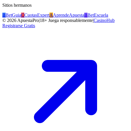
Sitios hermanos
B
BetGuia
C
CuotasExpert
A
AprendeApuesta
B
BetEscuela
©
2026
ApuestaPro
|
18+ Juega responsablemente
|
CasinoHub
Registrarse Gratis