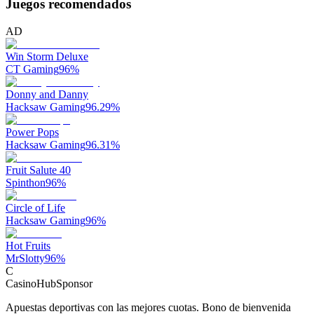
Juegos recomendados
AD
Win Storm Deluxe
CT Gaming
96
%
Donny and Danny
Hacksaw Gaming
96.29
%
Power Pops
Hacksaw Gaming
96.31
%
Fruit Salute 40
Spinthon
96
%
Circle of Life
Hacksaw Gaming
96
%
Hot Fruits
MrSlotty
96
%
C
CasinoHub
Sponsor
Apuestas deportivas con las mejores cuotas. Bono de bienvenida