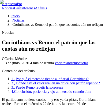
A
ApuestaPro
Noticias
Guías
Reseñas
Análisis
Inicio
›
Noticias
›
Corinthians vs Remo: el patrón que las cuotas aún no reflejan
Noticias
Corinthians vs Remo: el patrón que las
cuotas aún no reflejan
C
Carlos Méndez
·
13 de junio, 2026
·
4 min
de lectura
·
corinthians
remo
cuotas
Contenido del artículo
1.
¿Por qué el mercado tiende a inflar al Corinthians?
2.
¿Dónde está el valor real en un cruce con patrón repetido?
3.
¿Puede Remo repetir la sorpresa?
4.
Conclusión: paciencia y ojo al mercado cuando abra
El partido aún no tiene cuotas — y eso ya da pistas. Corinthians
recibe a Remo el miércoles 22 de julio y la lectura fría de