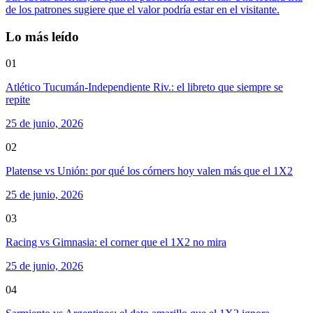
de los patrones sugiere que el valor podría estar en el visitante.
Lo más leído
01
Atlético Tucumán-Independiente Riv.: el libreto que siempre se
repite
25 de junio, 2026
02
Platense vs Unión: por qué los córners hoy valen más que el 1X2
25 de junio, 2026
03
Racing vs Gimnasia: el corner que el 1X2 no mira
25 de junio, 2026
04