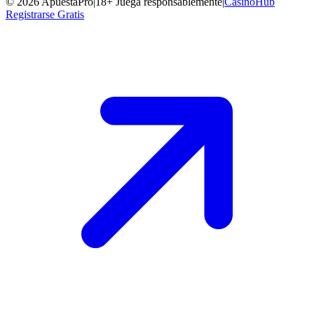
©
2026
ApuestaPro
|
18+ Juega responsablemente
|
CasinoHub
Registrarse Gratis