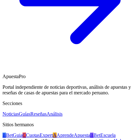
ApuestaPro
Portal independiente de noticias deportivas, análisis de apuestas y
reseñas de casas de apuestas para el mercado peruano.
Secciones
Noticias
Guías
Reseñas
Análisis
Sitios hermanos
B
BetGuia
C
CuotasExpert
A
AprendeApuesta
B
BetEscuela