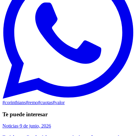
#
corinthians
#
remo
#
cuotas
#
valor
Te puede interesar
Noticias
·
9 de junio, 2026