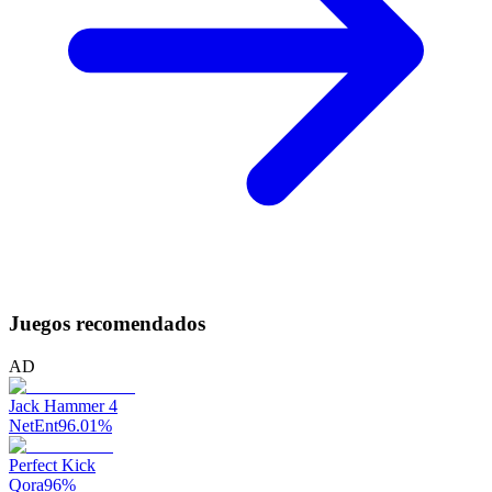
Juegos recomendados
AD
Jack Hammer 4
NetEnt
96.01
%
Perfect Kick
Qora
96
%