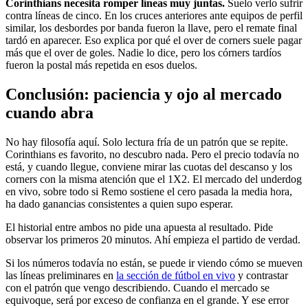
Corinthians necesita romper líneas muy juntas.
Suelo verlo sufrir
contra líneas de cinco. En los cruces anteriores ante equipos de perfil
similar, los desbordes por banda fueron la llave, pero el remate final
tardó en aparecer. Eso explica por qué el over de corners suele pagar
más que el over de goles. Nadie lo dice, pero los córners tardíos
fueron la postal más repetida en esos duelos.
Conclusión: paciencia y ojo al mercado
cuando abra
No hay filosofía aquí. Solo lectura fría de un patrón que se repite.
Corinthians es favorito, no descubro nada. Pero el precio todavía no
está, y cuando llegue, conviene mirar las cuotas del descanso y los
corners con la misma atención que el 1X2. El mercado del underdog
en vivo, sobre todo si Remo sostiene el cero pasada la media hora,
ha dado ganancias consistentes a quien supo esperar.
El historial entre ambos no pide una apuesta al resultado. Pide
observar los primeros 20 minutos. Ahí empieza el partido de verdad.
Si los números todavía no están, se puede ir viendo cómo se mueven
las líneas preliminares en
la sección de fútbol en vivo
y contrastar
con el patrón que vengo describiendo. Cuando el mercado se
equivoque, será por exceso de confianza en el grande. Y ese error