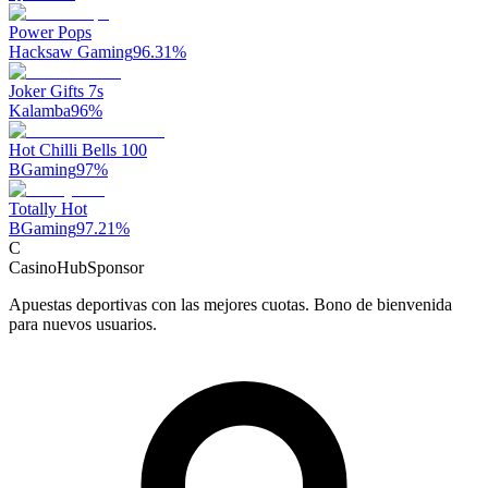
Power Pops
Hacksaw Gaming
96.31
%
Joker Gifts 7s
Kalamba
96
%
Hot Chilli Bells 100
BGaming
97
%
Totally Hot
BGaming
97.21
%
C
CasinoHub
Sponsor
Apuestas deportivas con las mejores cuotas. Bono de bienvenida
para nuevos usuarios.