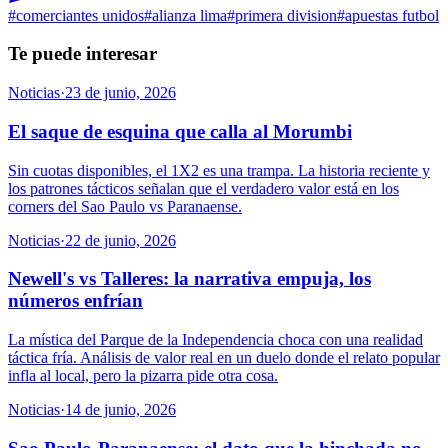
#
comerciantes unidos
#
alianza lima
#
primera division
#
apuestas futbol
Te puede interesar
Noticias
·
23 de junio, 2026
El saque de esquina que calla al Morumbi
Sin cuotas disponibles, el 1X2 es una trampa. La historia reciente y
los patrones tácticos señalan que el verdadero valor está en los
corners del Sao Paulo vs Paranaense.
Noticias
·
22 de junio, 2026
Newell's vs Talleres: la narrativa empuja, los
números enfrían
La mística del Parque de la Independencia choca con una realidad
táctica fría. Análisis de valor real en un duelo donde el relato popular
infla al local, pero la pizarra pide otra cosa.
Noticias
·
14 de junio, 2026