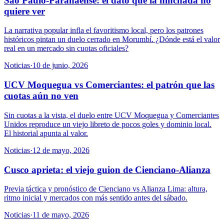
Sao Paulo-Paranaense: el dato que la hinchada no
quiere ver
La narrativa popular infla el favoritismo local, pero los patrones
históricos pintan un duelo cerrado en Morumbí. ¿Dónde está el valor
real en un mercado sin cuotas oficiales?
Noticias
·
10 de junio, 2026
UCV Moquegua vs Comerciantes: el patrón que las
cuotas aún no ven
Sin cuotas a la vista, el duelo entre UCV Moquegua y Comerciantes
Unidos reproduce un viejo libreto de pocos goles y dominio local.
El historial apunta al valor.
Noticias
·
12 de mayo, 2026
Cusco aprieta: el viejo guion de Cienciano-Alianza
Previa táctica y pronóstico de Cienciano vs Alianza Lima: altura,
ritmo inicial y mercados con más sentido antes del sábado.
Noticias
·
11 de mayo, 2026