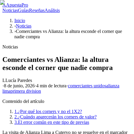
A
ApuestaPro
Noticias
Guías
Reseñas
Análisis
Inicio
›
Noticias
›
Comerciantes vs Alianza: la altura esconde el corner que
nadie compra
Noticias
Comerciantes vs Alianza: la altura
esconde el corner que nadie compra
L
Lucía Paredes
·
8 de junio, 2026
·
4 min
de lectura
·
comerciantes unidos
alianza
lima
primera division
Contenido del artículo
1.
¿Por qué los corners y no el 1X2?
2.
¿Cuándo aparecerán los corners de valor?
3.
El error común en este tipo de previas
La visita de Alianza Lima a Cutervo no se resuelve en el marcador