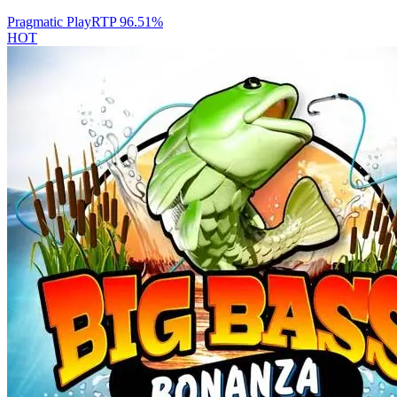
Pragmatic Play
RTP
96.51
%
HOT