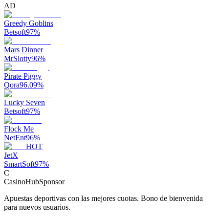
AD
Greedy Goblins
Betsoft
97
%
Mars Dinner
MrSlotty
96
%
Pirate Piggy
Qora
96.09
%
Lucky Seven
Betsoft
97
%
Flock Me
NetEnt
96
%
HOT
JetX
SmartSoft
97
%
C
CasinoHub
Sponsor
Apuestas deportivas con las mejores cuotas. Bono de bienvenida
para nuevos usuarios.