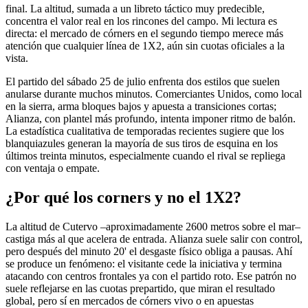
final. La altitud, sumada a un libreto táctico muy predecible,
concentra el valor real en los rincones del campo. Mi lectura es
directa: el mercado de córners en el segundo tiempo merece más
atención que cualquier línea de 1X2, aún sin cuotas oficiales a la
vista.
El partido del sábado 25 de julio enfrenta dos estilos que suelen
anularse durante muchos minutos. Comerciantes Unidos, como local
en la sierra, arma bloques bajos y apuesta a transiciones cortas;
Alianza, con plantel más profundo, intenta imponer ritmo de balón.
La estadística cualitativa de temporadas recientes sugiere que los
blanquiazules generan la mayoría de sus tiros de esquina en los
últimos treinta minutos, especialmente cuando el rival se repliega
con ventaja o empate.
¿Por qué los corners y no el 1X2?
La altitud de Cutervo –aproximadamente 2600 metros sobre el mar–
castiga más al que acelera de entrada. Alianza suele salir con control,
pero después del minuto 20' el desgaste físico obliga a pausas. Ahí
se produce un fenómeno: el visitante cede la iniciativa y termina
atacando con centros frontales ya con el partido roto. Ese patrón no
suele reflejarse en las cuotas prepartido, que miran el resultado
global, pero sí en mercados de córners vivo o en apuestas