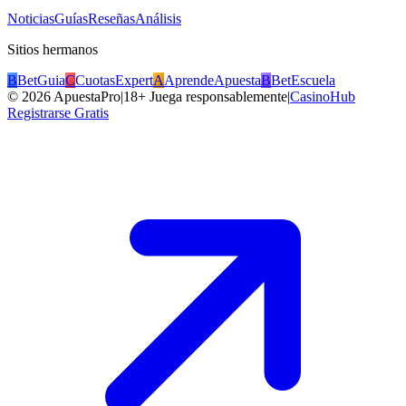
Noticias
Guías
Reseñas
Análisis
Sitios hermanos
B
BetGuia
C
CuotasExpert
A
AprendeApuesta
B
BetEscuela
©
2026
ApuestaPro
|
18+ Juega responsablemente
|
CasinoHub
Registrarse Gratis