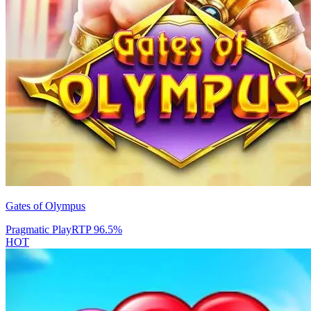
Gates of Olympus
Pragmatic Play
RTP
96.5
%
HOT