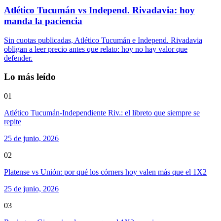
Atlético Tucumán vs Independ. Rivadavia: hoy
manda la paciencia
Sin cuotas publicadas, Atlético Tucumán e Independ. Rivadavia
obligan a leer precio antes que relato: hoy no hay valor que
defender.
Lo más leído
01
Atlético Tucumán-Independiente Riv.: el libreto que siempre se
repite
25 de junio, 2026
02
Platense vs Unión: por qué los córners hoy valen más que el 1X2
25 de junio, 2026
03