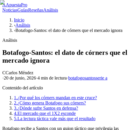
A
ApuestaPro
Noticias
Guías
Reseñas
Análisis
Inicio
›
Análisis
›
Botafogo-Santos: el dato de córners que el mercado ignora
Análisis
Botafogo-Santos: el dato de córners que el
mercado ignora
C
Carlos Méndez
·
20 de junio, 2026
·
4 min
de lectura
·
botafogo
santos
serie a
Contenido del artículo
1.
¿Por qué los córners mandan en este cruce?
2.
¿Cómo genera Botafogo sus córners?
3.
¿Dónde sufre Santos en defensa?
4.
El mercado que el 1X2 esconde
5.
La lectura táctica vale más que el resultado
Botafogo recibe a Santos con un guion táctico que privilegia las