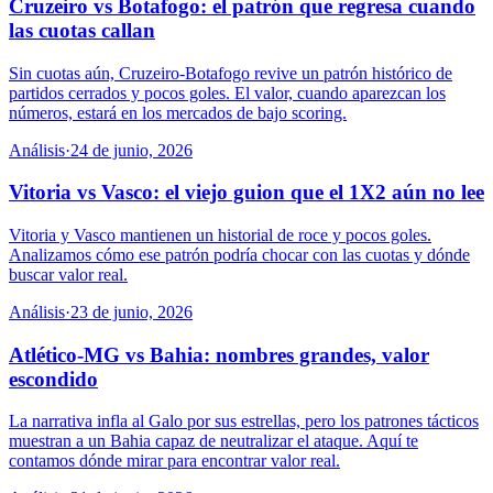
Cruzeiro vs Botafogo: el patrón que regresa cuando
las cuotas callan
Sin cuotas aún, Cruzeiro-Botafogo revive un patrón histórico de
partidos cerrados y pocos goles. El valor, cuando aparezcan los
números, estará en los mercados de bajo scoring.
Análisis
·
24 de junio, 2026
Vitoria vs Vasco: el viejo guion que el 1X2 aún no lee
Vitoria y Vasco mantienen un historial de roce y pocos goles.
Analizamos cómo ese patrón podría chocar con las cuotas y dónde
buscar valor real.
Análisis
·
23 de junio, 2026
Atlético-MG vs Bahia: nombres grandes, valor
escondido
La narrativa infla al Galo por sus estrellas, pero los patrones tácticos
muestran a un Bahia capaz de neutralizar el ataque. Aquí te
contamos dónde mirar para encontrar valor real.