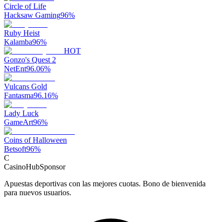
Circle of Life
Hacksaw Gaming
96
%
Ruby Heist
Kalamba
96
%
HOT
Gonzo's Quest 2
NetEnt
96.06
%
Vulcans Gold
Fantasma
96.16
%
Lady Luck
GameArt
96
%
Coins of Halloween
Betsoft
96
%
C
CasinoHub
Sponsor
Apuestas deportivas con las mejores cuotas. Bono de bienvenida
para nuevos usuarios.