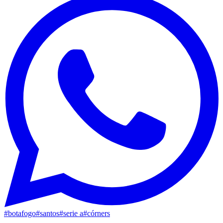
#
botafogo
#
santos
#
serie a
#
córners