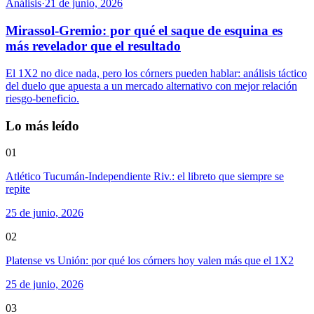
Análisis
·
21 de junio, 2026
Mirassol-Gremio: por qué el saque de esquina es
más revelador que el resultado
El 1X2 no dice nada, pero los córners pueden hablar: análisis táctico
del duelo que apuesta a un mercado alternativo con mejor relación
riesgo-beneficio.
Lo más leído
01
Atlético Tucumán-Independiente Riv.: el libreto que siempre se
repite
25 de junio, 2026
02
Platense vs Unión: por qué los córners hoy valen más que el 1X2
25 de junio, 2026
03