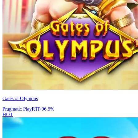
Gates of Olympus
Pragmatic Play
RTP
96.5
%
HOT