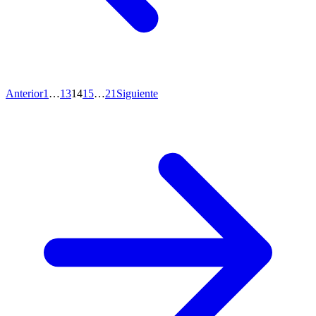
Anterior
1
…
13
14
15
…
21
Siguiente