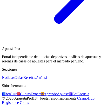
ApuestaPro
Portal independiente de noticias deportivas, análisis de apuestas y
reseñas de casas de apuestas para el mercado peruano.
Secciones
Noticias
Guías
Reseñas
Análisis
Sitios hermanos
B
BetGuia
C
CuotasExpert
A
AprendeApuesta
B
BetEscuela
©
2026
ApuestaPro
|
18+ Juega responsablemente
|
CasinoHub
Registrarse Gratis