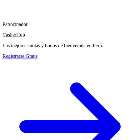
Patrocinador
CasinoHub
Las mejores cuotas y bonos de bienvenida en Perú.
Registrarse Gratis