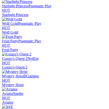
Starlight Princess
Pragmatic Play
HOT
Starlight Princess
Wolf Gold
Pragmatic Play
HOT
Wolf Gold
Fruit Party
Pragmatic Play
HOT
Fruit Party
Gonzo's Quest 2
NetEnt
HOT
Gonzo's Quest 2
Mystery Heist
BGaming
HOT
Mystery Heist
Aviator
Spribe
HOT
Aviator