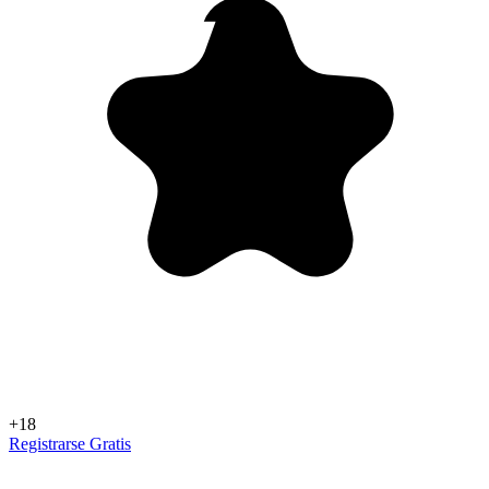
+18
Registrarse Gratis