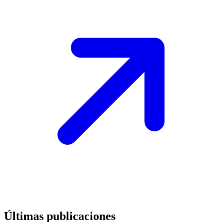
Últimas publicaciones