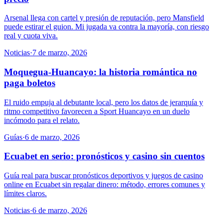
Arsenal llega con cartel y presión de reputación, pero Mansfield
puede estirar el guion. Mi jugada va contra la mayoría, con riesgo
real y cuota viva.
Noticias
·
7 de marzo, 2026
Moquegua-Huancayo: la historia romántica no
paga boletos
El ruido empuja al debutante local, pero los datos de jerarquía y
ritmo competitivo favorecen a Sport Huancayo en un duelo
incómodo para el relato.
Guías
·
6 de marzo, 2026
Ecuabet en serio: pronósticos y casino sin cuentos
Guía real para buscar pronósticos deportivos y juegos de casino
online en Ecuabet sin regalar dinero: método, errores comunes y
límites claros.
Noticias
·
6 de marzo, 2026