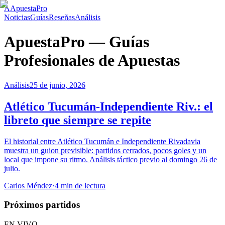
A
ApuestaPro
Noticias
Guías
Reseñas
Análisis
ApuestaPro
—
Guías
Profesionales de Apuestas
Análisis
25 de junio, 2026
Atlético Tucumán-Independiente Riv.: el
libreto que siempre se repite
El historial entre Atlético Tucumán e Independiente Rivadavia
muestra un guion previsible: partidos cerrados, pocos goles y un
local que impone su ritmo. Análisis táctico previo al domingo 26 de
julio.
Carlos Méndez
·
4 min
de lectura
Próximos partidos
EN VIVO