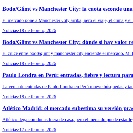
Bodø/Glimt vs Manchester City: la cuota esconde un
El mercado pone a Manchester City arriba, pero el viaje, el clima y e
Noticias
·
18 de febrero, 2026
Bodø/Glimt vs Manchester City: dónde sí hay valor r
El cruce entre bodø/glimt y manchester city enciende el mercado. Mi le
Noticias
·
18 de febrero, 2026
Paulo Londra en Perú: entradas, fiebre y lectura par
La venta de entradas de Paulo Londra en Perú mueve búsquedas y tambi
Noticias
·
18 de febrero, 2026
Atlético Madrid: el mercado subestima su versión pr
Atlético llega con dudas fuera de casa, pero el mercado puede estar l
Noticias
·
17 de febrero, 2026