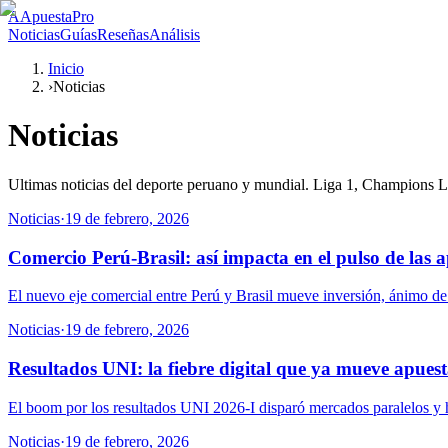
A
ApuestaPro
Noticias
Guías
Reseñas
Análisis
Inicio
›
Noticias
Noticias
Ultimas noticias del deporte peruano y mundial. Liga 1, Champions Lea
Noticias
·
19 de febrero, 2026
Comercio Perú-Brasil: así impacta en el pulso de las 
El nuevo eje comercial entre Perú y Brasil mueve inversión, ánimo de
Noticias
·
19 de febrero, 2026
Resultados UNI: la fiebre digital que ya mueve apuest
El boom por los resultados UNI 2026-I disparó mercados paralelos y h
Noticias
·
19 de febrero, 2026