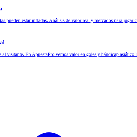
a
otas pueden estar infladas. Análisis de valor real y mercados para jugar 
al
 al visitante. En ApuestaPro vemos valor en goles y hándicap asiático l