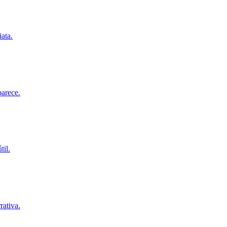
ata.
parece.
til.
rativa.