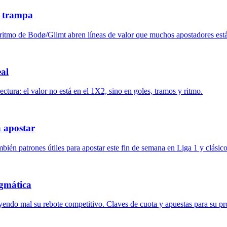
a trampa
l ritmo de Bodø/Glimt abren líneas de valor que muchos apostadores est
eal
ctura: el valor no está en el 1X2, sino en goles, tramos y ritmo.
a apostar
én patrones útiles para apostar este fin de semana en Liga 1 y clásic
agmática
eyendo mal su rebote competitivo. Claves de cuota y apuestas para su p