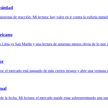
nsiedad
estas de reacción. Mi lectura: hay valor en ir contra la euforia inmedi
ericano
 Lima vs San Martín y una lectura de apuestas menos obvia de lo que 
or
a: el mercado está pagando de más ciertos riesgos y abre una ventana ú
 mal
e de la fecha. Mi lectura: el mercado puede estar sobrepremiando una nar