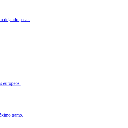
án dejando pasar.
os europeos.
róximo tramo.