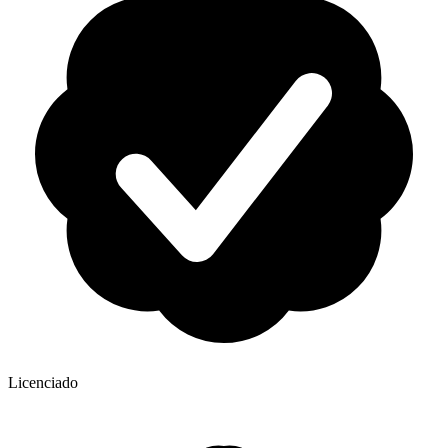
Licenciado