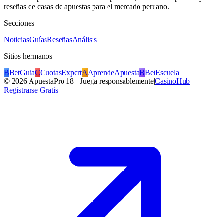
reseñas de casas de apuestas para el mercado peruano.
Secciones
Noticias
Guías
Reseñas
Análisis
Sitios hermanos
B
BetGuia
C
CuotasExpert
A
AprendeApuesta
B
BetEscuela
©
2026
ApuestaPro
|
18+ Juega responsablemente
|
CasinoHub
Registrarse Gratis