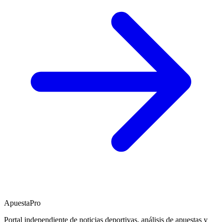
ApuestaPro
Portal independiente de noticias deportivas, análisis de apuestas y