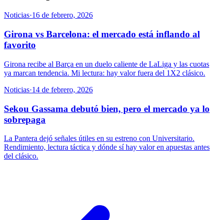
Noticias
·
16 de febrero, 2026
Girona vs Barcelona: el mercado está inflando al
favorito
Girona recibe al Barça en un duelo caliente de LaLiga y las cuotas
ya marcan tendencia. Mi lectura: hay valor fuera del 1X2 clásico.
Noticias
·
14 de febrero, 2026
Sekou Gassama debutó bien, pero el mercado ya lo
sobrepaga
La Pantera dejó señales útiles en su estreno con Universitario.
Rendimiento, lectura táctica y dónde sí hay valor en apuestas antes
del clásico.